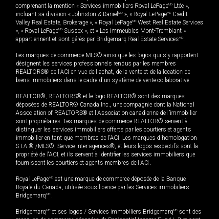
comprenant la mention « Services immobiliers Royal LePage
MD
Ltée »,
incluant sa division « Johnston & Daniel
MD
», « Royal LePage
MD
Credit
Valley Real Estate, Brokerage », « Royal LePage
MD
West Real Estate Services
», « Royal LePage
MD
Sussex », et « Les immeubles Mont-Tremblant »
appartiennent et sont gérés par Bridgemarq Real Estate Services
MD
.
Les marques de commerce MLS® ainsi que les logos qui s'y rapportent
désignent les services professionnels rendus par les membres
REALTORS® de l'ACI en vue de l'achat, de la vente et de la location de
biens immobiliers dans le cadre d'un système de vente collaborative.
REALTOR®, REALTORS® et le logo REALTOR® sont des marques
déposées de REALTOR® Canada Inc., une compagnie dont la National
Association of REALTORS® et l'Association canadienne de l’immobilier
sont propriétaires. Les marques de commerce REALTOR® servent à
distinguer les services immobiliers offerts par les courtiers et agents
immobilier en tant que membres de l'ACI. Les marques d'homologation
S.I.A.® /MLS®, Service inter-agences®, et leurs logos respectifs sont la
propriété de l'ACI, et ils servent à identifier les services immobiliers que
fournissent les courtiers et agents membres de l'ACI.
Royal LePage
MD
est une marque de commerce déposée de la Banque
Royale du Canada, utilisée sous licence par les Services immobiliers
Bridgemarq
MD
.
Bridgemarq
MD
et ses logos / Services immobiliers Bridgemarq
MD
sont des