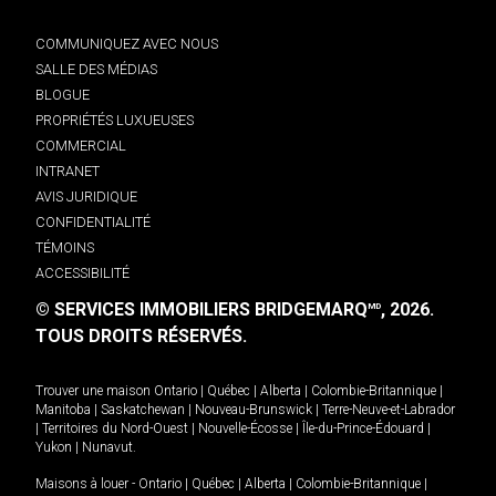
COMMUNIQUEZ AVEC NOUS
SALLE DES MÉDIAS
BLOGUE
PROPRIÉTÉS LUXUEUSES
COMMERCIAL
INTRANET
AVIS JURIDIQUE
CONFIDENTIALITÉ
TÉMOINS
ACCESSIBILITÉ
© SERVICES IMMOBILIERS BRIDGEMARQ
, 2026.
MD
TOUS DROITS RÉSERVÉS.
Trouver une maison
Ontario
|
Québec
|
Alberta
|
Colombie-Britannique
|
Manitoba
|
Saskatchewan
|
Nouveau-Brunswick
|
Terre-Neuve-et-Labrador
|
Territoires du Nord-Ouest
|
Nouvelle-Écosse
|
Île-du-Prince-Édouard
|
Yukon
|
Nunavut
.
Maisons à louer -
Ontario
|
Québec
|
Alberta
|
Colombie-Britannique
|