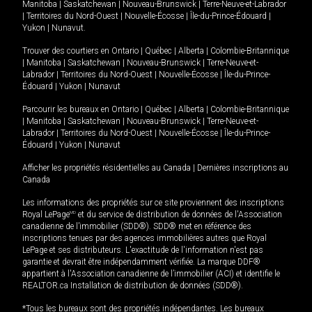
Manitoba
|
Saskatchewan
|
Nouveau-Brunswick
|
Terre-Neuve-et-Labrador
|
Territoires du Nord-Ouest
|
Nouvelle-Écosse
|
Île-du-Prince-Édouard
|
Yukon
|
Nunavut
.
Trouver des courtiers en
Ontario
|
Québec
|
Alberta
|
Colombie-Britannique
|
Manitoba
|
Saskatchewan
|
Nouveau-Brunswick
|
Terre-Neuve-et-
Labrador
|
Territoires du Nord-Ouest
|
Nouvelle-Écosse
|
Île-du-Prince-
Édouard
|
Yukon
|
Nunavut
Parcourir les bureaux en
Ontario
|
Québec
|
Alberta
|
Colombie-Britannique
|
Manitoba
|
Saskatchewan
|
Nouveau-Brunswick
|
Terre-Neuve-et-
Labrador
|
Territoires du Nord-Ouest
|
Nouvelle-Écosse
|
Île-du-Prince-
Édouard
|
Yukon
|
Nunavut
Afficher les propriétés résidentielles au Canada
|
Dernières inscriptions au
Canada
Les informations des propriétés sur ce site proviennent des inscriptions
Royal LePage
MD
et du service de distribution de données de l'Association
canadienne de l’immobilier (SDD®). SDD® met en référence des
inscriptions tenues par des agences immobilières autres que Royal
LePage et ses distributeurs. L'exactitude de l'information n'est pas
garantie et devrait être indépendamment vérifiée. La marque DDF®
appartient à l'Association canadienne de l’immobilier (ACI) et identifie le
REALTOR.ca Installation de distribution de données (SDD®).
*Tous les bureaux sont des propriétés indépendantes. Les bureaux