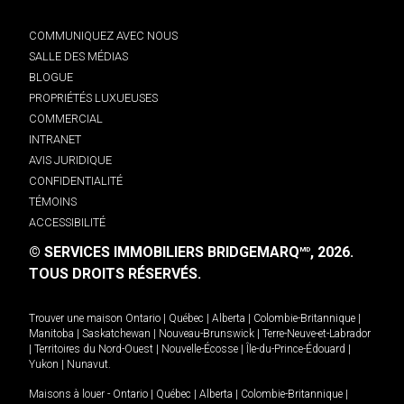
COMMUNIQUEZ AVEC NOUS
SALLE DES MÉDIAS
BLOGUE
PROPRIÉTÉS LUXUEUSES
COMMERCIAL
INTRANET
AVIS JURIDIQUE
CONFIDENTIALITÉ
TÉMOINS
ACCESSIBILITÉ
© SERVICES IMMOBILIERS BRIDGEMARQ
, 2026.
MD
TOUS DROITS RÉSERVÉS.
Trouver une maison
Ontario
|
Québec
|
Alberta
|
Colombie-Britannique
|
Manitoba
|
Saskatchewan
|
Nouveau-Brunswick
|
Terre-Neuve-et-Labrador
|
Territoires du Nord-Ouest
|
Nouvelle-Écosse
|
Île-du-Prince-Édouard
|
Yukon
|
Nunavut
.
Maisons à louer -
Ontario
|
Québec
|
Alberta
|
Colombie-Britannique
|