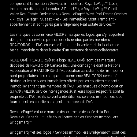
comprenant la mention « Services immobiliers Royal LePage
MD
Ltée »,
incluant sa division « Johnston & Daniel
MD
», « Royal LePage
MD
Credit
Valley Real Estate, Brokerage », « Royal LePage
MD
West Real Estate Services
», « Royal LePage
MD
Sussex », et « Les immeubles Mont-Tremblant »
appartiennent et sont gérés par Bridgemarq Real Estate Services
MD
.
Les marques de commerce MLS® ainsi que les logos qui s'y rapportent
désignent les services professionnels rendus par les membres
REALTORS® de l'ACI en vue de l'achat, de la vente et de la location de
biens immobiliers dans le cadre d'un système de vente collaborative.
REALTOR®, REALTORS® et le logo REALTOR® sont des marques
déposées de REALTOR® Canada Inc., une compagnie dont la National
Association of REALTORS® et l'Association canadienne de l’immobilier
sont propriétaires. Les marques de commerce REALTOR® servent à
distinguer les services immobiliers offerts par les courtiers et agents
immobilier en tant que membres de l'ACI. Les marques d'homologation
S.I.A.® /MLS®, Service inter-agences®, et leurs logos respectifs sont la
propriété de l'ACI, et ils servent à identifier les services immobiliers que
fournissent les courtiers et agents membres de l'ACI.
Royal LePage
MD
est une marque de commerce déposée de la Banque
Royale du Canada, utilisée sous licence par les Services immobiliers
Bridgemarq
MD
.
Bridgemarq
MD
et ses logos / Services immobiliers Bridgemarq
MD
sont des