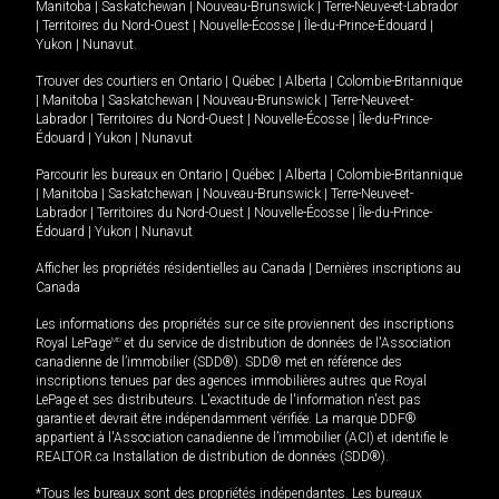
Manitoba
|
Saskatchewan
|
Nouveau-Brunswick
|
Terre-Neuve-et-Labrador
|
Territoires du Nord-Ouest
|
Nouvelle-Écosse
|
Île-du-Prince-Édouard
|
Yukon
|
Nunavut
.
Trouver des courtiers en
Ontario
|
Québec
|
Alberta
|
Colombie-Britannique
|
Manitoba
|
Saskatchewan
|
Nouveau-Brunswick
|
Terre-Neuve-et-
Labrador
|
Territoires du Nord-Ouest
|
Nouvelle-Écosse
|
Île-du-Prince-
Édouard
|
Yukon
|
Nunavut
Parcourir les bureaux en
Ontario
|
Québec
|
Alberta
|
Colombie-Britannique
|
Manitoba
|
Saskatchewan
|
Nouveau-Brunswick
|
Terre-Neuve-et-
Labrador
|
Territoires du Nord-Ouest
|
Nouvelle-Écosse
|
Île-du-Prince-
Édouard
|
Yukon
|
Nunavut
Afficher les propriétés résidentielles au Canada
|
Dernières inscriptions au
Canada
Les informations des propriétés sur ce site proviennent des inscriptions
Royal LePage
MD
et du service de distribution de données de l'Association
canadienne de l’immobilier (SDD®). SDD® met en référence des
inscriptions tenues par des agences immobilières autres que Royal
LePage et ses distributeurs. L'exactitude de l'information n'est pas
garantie et devrait être indépendamment vérifiée. La marque DDF®
appartient à l'Association canadienne de l’immobilier (ACI) et identifie le
REALTOR.ca Installation de distribution de données (SDD®).
*Tous les bureaux sont des propriétés indépendantes. Les bureaux