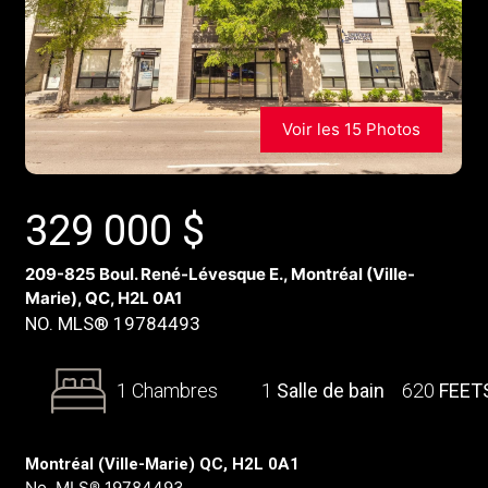
Voir les 15 Photos
329 000
$
209-825 Boul. René-Lévesque E., Montréal (Ville-
Marie), QC, H2L 0A1
NO. MLS® 19784493
1 Chambres
1
Salle de bain
620
FEET
Montréal (Ville-Marie) QC, H2L 0A1
No. MLS® 19784493