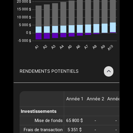
RENDEMENTS POTENTIELS
Année
1
Année
2
Année
3
A
Investissements
Mise de fonds
65 800 $
-
-
Frais de transaction
5 351 $
-
-