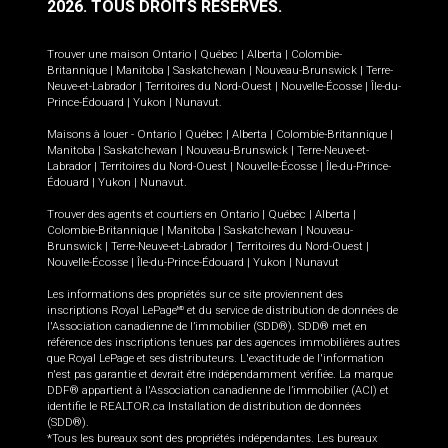
2026.
TOUS DROITS RÉSERVÉS.
Trouver une maison
Ontario
|
Québec
|
Alberta
|
Colombie-
Britannique
|
Manitoba
|
Saskatchewan
|
Nouveau-Brunswick
|
Terre-
Neuve-et-Labrador
|
Territoires du Nord-Ouest
|
Nouvelle-Écosse
|
Île-du-
Prince-Édouard
|
Yukon
|
Nunavut
.
Maisons à louer -
Ontario
|
Québec
|
Alberta
|
Colombie-Britannique
|
Manitoba
|
Saskatchewan
|
Nouveau-Brunswick
|
Terre-Neuve-et-
Labrador
|
Territoires du Nord-Ouest
|
Nouvelle-Écosse
|
Île-du-Prince-
Édouard
|
Yukon
|
Nunavut
.
Trouver des agents et courtiers en
Ontario
|
Québec
|
Alberta
|
Colombie-Britannique
|
Manitoba
|
Saskatchewan
|
Nouveau-
Brunswick
|
Terre-Neuve-et-Labrador
|
Territoires du Nord-Ouest
|
Nouvelle-Écosse
|
Île-du-Prince-Édouard
|
Yukon
|
Nunavut
Les informations des propriétés sur ce site proviennent des
inscriptions Royal LePage
et du service de distribution de données de
MD
l'Association canadienne de l’immobilier (SDD®). SDD® met en
référence des inscriptions tenues par des agences immobilières autres
que Royal LePage et ses distributeurs. L'exactitude de l'information
n'est pas garantie et devrait être indépendamment vérifiée. La marque
DDF® appartient à l'Association canadienne de l’immobilier (ACI) et
identifie le REALTOR.ca Installation de distribution de données
(SDD®).
*Tous les bureaux sont des propriétés indépendantes. Les bureaux