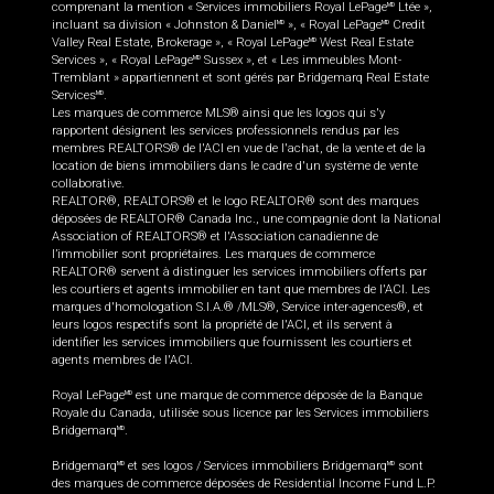
comprenant la mention « Services immobiliers Royal LePage
Ltée »,
MD
incluant sa division « Johnston & Daniel
», « Royal LePage
Credit
MD
MD
Valley Real Estate, Brokerage », « Royal LePage
West Real Estate
MD
Services », « Royal LePage
Sussex », et « Les immeubles Mont-
MD
Tremblant » appartiennent et sont gérés par Bridgemarq Real Estate
Services
.
MD
Les marques de commerce MLS® ainsi que les logos qui s'y
rapportent désignent les services professionnels rendus par les
membres REALTORS® de l'ACI en vue de l'achat, de la vente et de la
location de biens immobiliers dans le cadre d'un système de vente
collaborative.
REALTOR®, REALTORS® et le logo REALTOR® sont des marques
déposées de REALTOR® Canada Inc., une compagnie dont la National
Association of REALTORS® et l'Association canadienne de
l’immobilier sont propriétaires. Les marques de commerce
REALTOR® servent à distinguer les services immobiliers offerts par
les courtiers et agents immobilier en tant que membres de l'ACI. Les
marques d'homologation S.I.A.® /MLS®, Service inter-agences®, et
leurs logos respectifs sont la propriété de l'ACI, et ils servent à
identifier les services immobiliers que fournissent les courtiers et
agents membres de l'ACI.
Royal LePage
est une marque de commerce déposée de la Banque
MD
Royale du Canada, utilisée sous licence par les Services immobiliers
Bridgemarq
.
MD
Bridgemarq
et ses logos / Services immobiliers Bridgemarq
sont
MD
MD
des marques de commerce déposées de Residential Income Fund L.P.