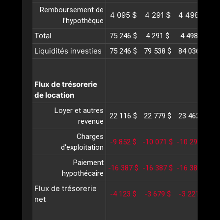
Remboursement de
4 095 $
4 291 $
4 498 $
4
l’hypothèque
Total
75 246 $
4 291 $
4 498 $
4
Liquidités investies
75 246 $
79 538 $
84 036 $
88
Flux de trésorerie
de location
Loyer et autres
22 116 $
22 779 $
23 462 $
24
revenue
Charges
-9 852 $
-10 071 $
-10 296 $
-1
d'exploitation
Paiement
-16 387 $
-16 387 $
-16 387 $
-1
hypothécaire
Flux de trésorerie
-4 123 $
-3 679 $
-3 221 $
-2
net