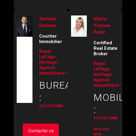
Samuel
Marie-
Demers
Yvonne
Paint
Courtier
Immobilier
Certified
Real Estate
Royal
Broker
LePage
Heritage ,
Royal
Agence
LePage
immobilière*
Heritage ,
Agence
BUREAU
immobilière*
:
MOBILE
514.933.5888
:
514.933.5888
Mon site
Contacter ce
Web