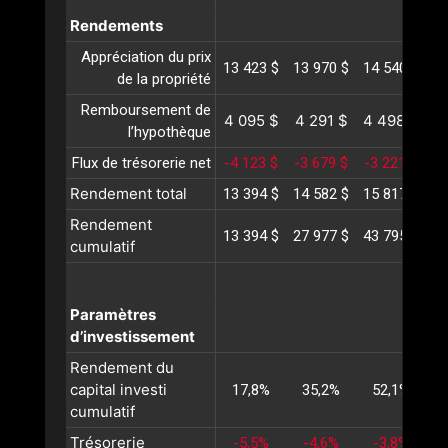
Rendements
Appréciation du prix
13 423 $
13 970 $
14 540 $
15
de la propriété
Remboursement de
4 095 $
4 291 $
4 498 $
4
l’hypothèque
Flux de trésorerie net
-4 123 $
-3 679 $
-3 221 $
-2
Rendement total
13 394 $
14 582 $
15 817 $
17
Rendement
13 394 $
27 977 $
43 795 $
60
cumulatif
Paramètres
d’investissement
Rendement du
capital investi
17,8%
35,2%
52,1%
cumulatif
Trésorerie
-5,5%
-4,6%
-3,8%