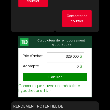
courtier
Contacter ce
Demander des infos
courtier
sur cette inscription
Prénom
et
Demander des infos
Nom
sur cette inscription
Courriel
Prénom
et
Nom
Téléphone
(Optionnel)
Courriel
Message
Téléphone
(Optionnel)
Message
RENDEMENT POTENTIEL DE