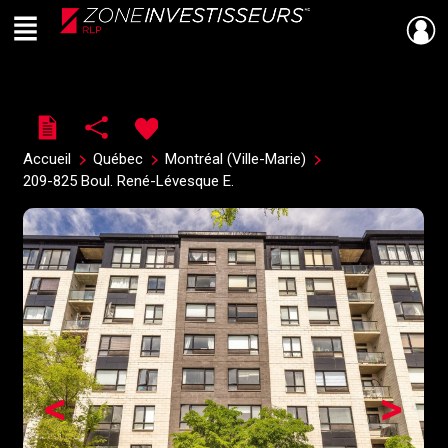
Menu
Live
En Direct
Accueil
Québec
Montréal (Ville-Marie)
209-825 Boul. René-Lévesque E.
<
>