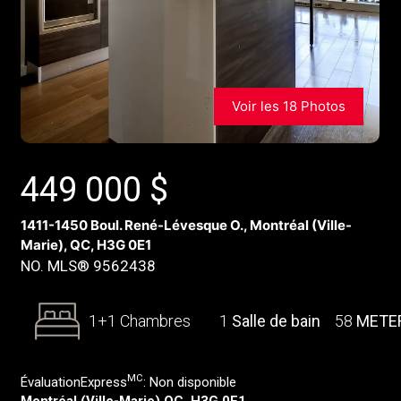
Voir les 18 Photos
449 000
$
1411-1450 Boul. René-Lévesque O., Montréal (Ville-
Marie), QC, H3G 0E1
NO. MLS® 9562438
1+1 Chambres
1
Salle de bain
58
METE
MC
ÉvaluationExpress
:
Non disponible