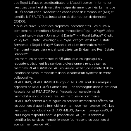
que Royal LePage et ses distributeurs. L'exactitude de l'information
n'est pas garantie et devrait être indépendamment vérifiée. La marque
DDF® appartient à l'Association canadienne de l’immobilier (ACI) et
identifie le REALTOR.ca Installation de distribution de données
(SDD®).
*Tous les bureaux sont des propriétés indépendantes. Les bureaux
comprenant la mention « Services immobiliers Royal LePage
Ltée »,
MD
incluant sa division « Johnston & Daniel
», « Royal LePage
Credit
MD
MD
Valley Real Estate, Brokerage », « Royal LePage
West Real Estate
MD
Services », « Royal LePage
Sussex », et « Les immeubles Mont-
MD
Tremblant » appartiennent et sont gérés par Bridgemarq Real Estate
Services
.
MD
Les marques de commerce MLS® ainsi que les logos qui s'y
rapportent désignent les services professionnels rendus par les
membres REALTORS® de l'ACI en vue de l'achat, de la vente et de la
location de biens immobiliers dans le cadre d'un système de vente
collaborative.
REALTOR®, REALTORS® et le logo REALTOR® sont des marques
déposées de REALTOR® Canada Inc., une compagnie dont la National
Association of REALTORS® et l'Association canadienne de
l’immobilier sont propriétaires. Les marques de commerce
REALTOR® servent à distinguer les services immobiliers offerts par
les courtiers et agents immobilier en tant que membres de l'ACI. Les
marques d'homologation S.I.A.® /MLS®, Service inter-agences®, et
leurs logos respectifs sont la propriété de l'ACI, et ils servent à
identifier les services immobiliers que fournissent les courtiers et
agents membres de l'ACI.