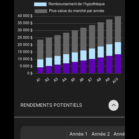
RENDEMENTS POTENTIELS
Année
1
Année
2
Année
3
A