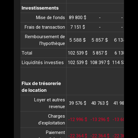
Investissements
Mise de fonds
89 800 $
-
-
Frais de transaction
7 151 $
-
-
Remboursement de
5 588 $
5 857 $
6 138 $
6
l’hypothèque
Total
102 539 $
5 857 $
6 138 $
Liquidités investies
102 539 $
108 397 $
114 536 $
1
Flux de trésorerie
de location
Loyer et autres
39 576 $
40 763 $
41 986 $
4
revenue
Charges
-12 996 $
-13 296 $
-13 604 $
-
d'exploitation
Paiement
-22 364 $
-22 364 $
-22 364 $
-