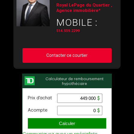
Royal LePage du Quartier ,
Agence immobilière*
MOBILE :
514.559.2299
Contacter ce courtier
Demander des infos sur cette inscription
Prénom
et
Nom
Courriel
Téléphone
(Optionnel)