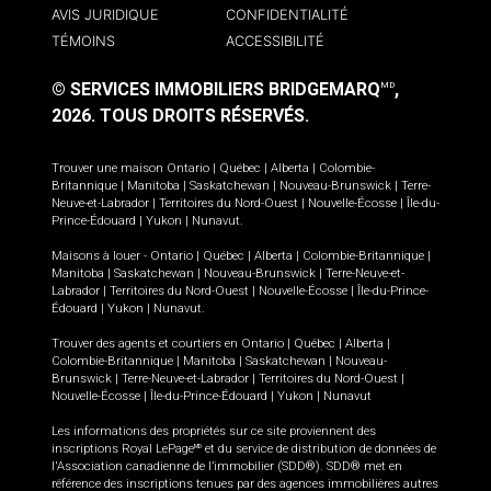
AVIS JURIDIQUE
CONFIDENTIALITÉ
TÉMOINS
ACCESSIBILITÉ
© SERVICES IMMOBILIERS BRIDGEMARQ
,
MD
2026.
TOUS DROITS RÉSERVÉS.
Trouver une maison
Ontario
|
Québec
|
Alberta
|
Colombie-
Britannique
|
Manitoba
|
Saskatchewan
|
Nouveau-Brunswick
|
Terre-
Neuve-et-Labrador
|
Territoires du Nord-Ouest
|
Nouvelle-Écosse
|
Île-du-
Prince-Édouard
|
Yukon
|
Nunavut
.
Maisons à louer -
Ontario
|
Québec
|
Alberta
|
Colombie-Britannique
|
Manitoba
|
Saskatchewan
|
Nouveau-Brunswick
|
Terre-Neuve-et-
Labrador
|
Territoires du Nord-Ouest
|
Nouvelle-Écosse
|
Île-du-Prince-
Édouard
|
Yukon
|
Nunavut
.
Trouver des agents et courtiers en
Ontario
|
Québec
|
Alberta
|
Colombie-Britannique
|
Manitoba
|
Saskatchewan
|
Nouveau-
Brunswick
|
Terre-Neuve-et-Labrador
|
Territoires du Nord-Ouest
|
Nouvelle-Écosse
|
Île-du-Prince-Édouard
|
Yukon
|
Nunavut
Les informations des propriétés sur ce site proviennent des
inscriptions Royal LePage
et du service de distribution de données de
MD
l'Association canadienne de l’immobilier (SDD®). SDD® met en
référence des inscriptions tenues par des agences immobilières autres