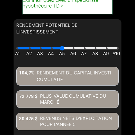
Message
RENDEMENT POTENTIEL DE
L'INVESTISSEMENT
RENDEMENT DU CAPITAL INVESTI
104,7%
CUMULATIF
En cliquant sur le bouton « soumettre », vous consentez à nos
conditions d'utilisation et vous nous fournissez l'autorisation écrite de
PLUS-VALUE CUMULATIVE DU
72 778 $
communiquer avec vous.
MARCHÉ
REVENUS NETS D'EXPLOITATION
30 475 $
POUR L'ANNÉE
5