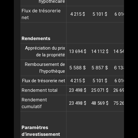
hypothécaire
Flux de trésorerie
4 215 $
5 101 $
6 016 $
net
Rendements
Appréciation du prix
13 694 $
14 112 $
14 542 $
1
de la propriété
Remboursement de
5 588 $
5 857 $
6 138 $
6
l’hypothèque
Flux de trésorerie net
4 215 $
5 101 $
6 016 $
Rendement total
23 498 $
25 071 $
26 698 $
2
Rendement
23 498 $
48 569 $
75 267 $
1
cumulatif
Paramètres
d’investissement