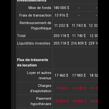
Investissements
Mise de fonds
180 000 $
-
-
Frais de transaction
13 916 $
-
-
Remboursement de
11 202 $
11 740 $
12 305 $
1
l’hypothèque
Total
205 118 $
11 740 $
12 305 $
1
Liquidités investies
205 118 $
216 859 $
229 164 $
2
Flux de trésorerie
de location
Loyer et autres
17 460 $
17 983 $
18 523 $
1
revenue
Charges
-9 960 $
-10 182 $
-10 410 $
-
d'exploitation
Paiement
-44 829 $
-44 829 $
-44 829 $
-
hypothécaire