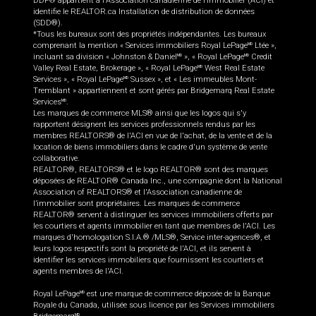
DDF® appartient à l'Association canadienne de l’immobilier (ACI) et
identifie le REALTOR.ca Installation de distribution de données
(SDD®).
*Tous les bureaux sont des propriétés indépendantes. Les bureaux
comprenant la mention « Services immobiliers Royal LePage
Ltée »,
MD
incluant sa division « Johnston & Daniel
», « Royal LePage
Credit
MD
MD
Valley Real Estate, Brokerage », « Royal LePage
West Real Estate
MD
Services », « Royal LePage
Sussex », et « Les immeubles Mont-
MD
Tremblant » appartiennent et sont gérés par Bridgemarq Real Estate
Services
.
MD
Les marques de commerce MLS® ainsi que les logos qui s'y
rapportent désignent les services professionnels rendus par les
membres REALTORS® de l'ACI en vue de l'achat, de la vente et de la
location de biens immobiliers dans le cadre d'un système de vente
collaborative.
REALTOR®, REALTORS® et le logo REALTOR® sont des marques
déposées de REALTOR® Canada Inc., une compagnie dont la National
Association of REALTORS® et l'Association canadienne de
l’immobilier sont propriétaires. Les marques de commerce
REALTOR® servent à distinguer les services immobiliers offerts par
les courtiers et agents immobilier en tant que membres de l'ACI. Les
marques d'homologation S.I.A.® /MLS®, Service inter-agences®, et
leurs logos respectifs sont la propriété de l'ACI, et ils servent à
identifier les services immobiliers que fournissent les courtiers et
agents membres de l'ACI.
Royal LePage
est une marque de commerce déposée de la Banque
MD
Royale du Canada, utilisée sous licence par les Services immobiliers
MD