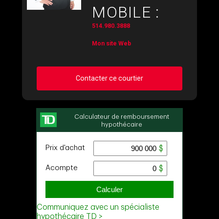
MOBILE :
514.980.3888
Mon site Web
Contacter ce courtier
Demander des infos sur cette inscription
Prénom
et
Nom
Courriel
Téléphone
(Optionnel)
Message