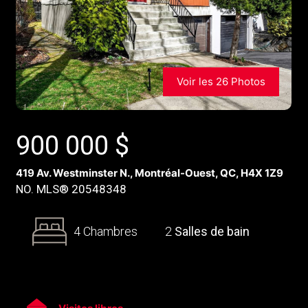
Voir les 26 Photos
900 000
$
419 Av. Westminster N., Montréal-Ouest, QC, H4X 1Z9
NO. MLS® 20548348
4 Chambres
2
Salles de bain