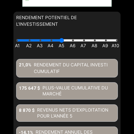
RENDEMENT POTENTIEL DE
L'INVESTISSEMENT
RENDEMENT DU CAPITAL INVESTI
21,0%
CUMULATIF
En cliquant sur le bouton « soumettre », vous consentez à nos
conditions d'utilisation et vous nous fournissez l'autorisation écrite de
PLUS-VALUE CUMULATIVE DU
175 647 $
communiquer avec vous.
MARCHÉ
REVENUS NETS D'EXPLOITATION
8 870 $
POUR L'ANNÉE
5
RENDEMENT ANNUEL DES
-14,1%