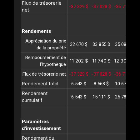
Flux de trésorerie
-37 329 $
-37 028 $
-36 716 $
-
net
Rendements
Appréciation du prix
32 670 $
33 855 $
35 084 $
3
de la propriété
Remboursement de
11 202 $
11 740 $
12 305 $
1
l’hypothèque
Flux de trésorerie net
-37 329 $
-37 028 $
-36 716 $
-
Rendement total
6 543 $
8 568 $
10 673 $
1
Rendement
6 543 $
15 111 $
25 785 $
3
cumulatif
Paramètres
d’investissement
Rendement du