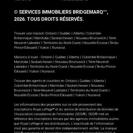
© SERVICES IMMOBILIERS BRIDGEMARQ
,
MD
2026.
TOUS DROITS RÉSERVÉS.
Trouver une maison
Ontario
|
Québec
|
Alberta
|
Colombie-
Britannique
|
Manitoba
|
Saskatchewan
|
Nouveau-Brunswick
|
Terre-
Neuve-et-Labrador
|
Territoires du Nord-Ouest
|
Nouvelle-Écosse
|
Île-du-
Prince-Édouard
|
Yukon
|
Nunavut
.
Maisons à louer -
Ontario
|
Québec
|
Alberta
|
Colombie-Britannique
|
Manitoba
|
Saskatchewan
|
Nouveau-Brunswick
|
Terre-Neuve-et-
Labrador
|
Territoires du Nord-Ouest
|
Nouvelle-Écosse
|
Île-du-Prince-
Édouard
|
Yukon
|
Nunavut
.
Trouver des agents et courtiers en
Ontario
|
Québec
|
Alberta
|
Colombie-Britannique
|
Manitoba
|
Saskatchewan
|
Nouveau-
Brunswick
|
Terre-Neuve-et-Labrador
|
Territoires du Nord-Ouest
|
Nouvelle-Écosse
|
Île-du-Prince-Édouard
|
Yukon
|
Nunavut
Les informations des propriétés sur ce site proviennent des
inscriptions Royal LePage
et du service de distribution de données de
MD
l'Association canadienne de l’immobilier (SDD®). SDD® met en
référence des inscriptions tenues par des agences immobilières autres
que Royal LePage et ses distributeurs. L'exactitude de l'information
n'est pas garantie et devrait être indépendamment vérifiée. La marque