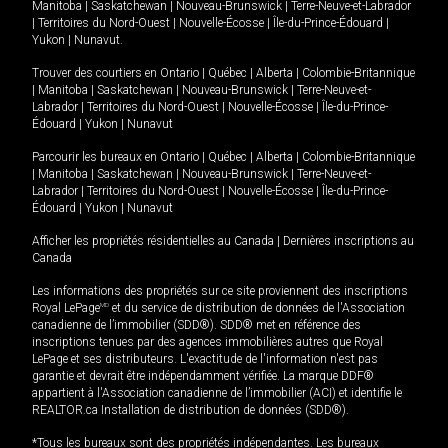
Manitoba
|
Saskatchewan
|
Nouveau-Brunswick
|
Terre-Neuve-et-Labrador
|
Territoires du Nord-Ouest
|
Nouvelle-Écosse
|
Île-du-Prince-Édouard
|
Yukon
|
Nunavut
.
Trouver des courtiers en
Ontario
|
Québec
|
Alberta
|
Colombie-Britannique
|
Manitoba
|
Saskatchewan
|
Nouveau-Brunswick
|
Terre-Neuve-et-
Labrador
|
Territoires du Nord-Ouest
|
Nouvelle-Écosse
|
Île-du-Prince-
Édouard
|
Yukon
|
Nunavut
Parcourir les bureaux en
Ontario
|
Québec
|
Alberta
|
Colombie-Britannique
|
Manitoba
|
Saskatchewan
|
Nouveau-Brunswick
|
Terre-Neuve-et-
Labrador
|
Territoires du Nord-Ouest
|
Nouvelle-Écosse
|
Île-du-Prince-
Édouard
|
Yukon
|
Nunavut
Afficher les propriétés résidentielles au Canada
|
Dernières inscriptions au
Canada
Les informations des propriétés sur ce site proviennent des inscriptions
Royal LePage
MD
et du service de distribution de données de l'Association
canadienne de l’immobilier (SDD®). SDD® met en référence des
inscriptions tenues par des agences immobilières autres que Royal
LePage et ses distributeurs. L'exactitude de l'information n'est pas
garantie et devrait être indépendamment vérifiée. La marque DDF®
appartient à l'Association canadienne de l’immobilier (ACI) et identifie le
REALTOR.ca Installation de distribution de données (SDD®).
*Tous les bureaux sont des propriétés indépendantes. Les bureaux