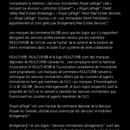
comprenant la mention « Services immobiliers Royal LePage
MD
Ltée »,
incluant sa division « Johnston & Daniel
MD
», « Royal LePage
MD
Credit
Valley Real Estate, Brokerage », « Royal LePage
MD
West Real Estate Services
», « Royal LePage
MD
Sussex », et « Les immeubles Mont-Tremblant »
appartiennent et sont gérés par Bridgemarq Real Estate Services
MD
.
Les marques de commerce MLS® ainsi que les logos qui s'y rapportent
désignent les services professionnels rendus par les membres
REALTORS® de l'ACI en vue de l'achat, de la vente et de la location de
biens immobiliers dans le cadre d'un système de vente collaborative.
REALTOR®, REALTORS® et le logo REALTOR® sont des marques
déposées de REALTOR® Canada Inc., une compagnie dont la National
Association of REALTORS® et l'Association canadienne de l’immobilier
sont propriétaires. Les marques de commerce REALTOR® servent à
distinguer les services immobiliers offerts par les courtiers et agents
immobilier en tant que membres de l'ACI. Les marques d'homologation
S.I.A.® /MLS®, Service inter-agences®, et leurs logos respectifs sont la
propriété de l'ACI, et ils servent à identifier les services immobiliers que
fournissent les courtiers et agents membres de l'ACI.
Royal LePage
MD
est une marque de commerce déposée de la Banque
Royale du Canada, utilisée sous licence par les Services immobiliers
Bridgemarq
MD
.
Bridgemarq
MD
et ses logos / Services immobiliers Bridgemarq
MD
sont des