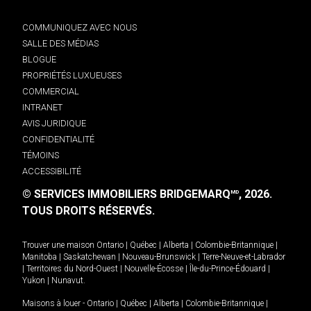
COMMUNIQUEZ AVEC NOUS
SALLE DES MÉDIAS
BLOGUE
PROPRIÉTÉS LUXUEUSES
COMMERCIAL
INTRANET
AVIS JURIDIQUE
CONFIDENTIALITÉ
TÉMOINS
ACCESSIBILITÉ
© SERVICES IMMOBILIERS BRIDGEMARQ
, 2026.
MD
TOUS DROITS RÉSERVÉS.
Trouver une maison
Ontario
|
Québec
|
Alberta
|
Colombie-Britannique
|
Manitoba
|
Saskatchewan
|
Nouveau-Brunswick
|
Terre-Neuve-et-Labrador
|
Territoires du Nord-Ouest
|
Nouvelle-Écosse
|
Île-du-Prince-Édouard
|
Yukon
|
Nunavut
.
Maisons à louer -
Ontario
|
Québec
|
Alberta
|
Colombie-Britannique
|