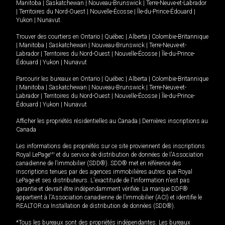
Manitoba
|
Saskatchewan
|
Nouveau-Brunswick
|
Terre-Neuve-et-Labrador
|
Territoires du Nord-Ouest
|
Nouvelle-Écosse
|
Île-du-Prince-Édouard
|
Yukon
|
Nunavut
.
Trouver des courtiers en
Ontario
|
Québec
|
Alberta
|
Colombie-Britannique
|
Manitoba
|
Saskatchewan
|
Nouveau-Brunswick
|
Terre-Neuve-et-
Labrador
|
Territoires du Nord-Ouest
|
Nouvelle-Écosse
|
Île-du-Prince-
Édouard
|
Yukon
|
Nunavut
Parcourir les bureaux en
Ontario
|
Québec
|
Alberta
|
Colombie-Britannique
|
Manitoba
|
Saskatchewan
|
Nouveau-Brunswick
|
Terre-Neuve-et-
Labrador
|
Territoires du Nord-Ouest
|
Nouvelle-Écosse
|
Île-du-Prince-
Édouard
|
Yukon
|
Nunavut
Afficher les propriétés résidentielles au Canada
|
Dernières inscriptions au
Canada
Les informations des propriétés sur ce site proviennent des inscriptions
Royal LePage
MD
et du service de distribution de données de l'Association
canadienne de l’immobilier (SDD®). SDD® met en référence des
inscriptions tenues par des agences immobilières autres que Royal
LePage et ses distributeurs. L'exactitude de l'information n'est pas
garantie et devrait être indépendamment vérifiée. La marque DDF®
appartient à l'Association canadienne de l’immobilier (ACI) et identifie le
REALTOR.ca Installation de distribution de données (SDD®).
*Tous les bureaux sont des propriétés indépendantes. Les bureaux