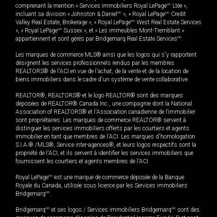
comprenant la mention « Services immobiliers Royal LePage
MD
Ltée »,
incluant sa division « Johnston & Daniel
MD
», « Royal LePage
MD
Credit
Valley Real Estate, Brokerage », « Royal LePage
MD
West Real Estate Services
», « Royal LePage
MD
Sussex », et « Les immeubles Mont-Tremblant »
appartiennent et sont gérés par Bridgemarq Real Estate Services
MD
.
Les marques de commerce MLS® ainsi que les logos qui s'y rapportent
désignent les services professionnels rendus par les membres
REALTORS® de l'ACI en vue de l'achat, de la vente et de la location de
biens immobiliers dans le cadre d'un système de vente collaborative.
REALTOR®, REALTORS® et le logo REALTOR® sont des marques
déposées de REALTOR® Canada Inc., une compagnie dont la National
Association of REALTORS® et l'Association canadienne de l’immobilier
sont propriétaires. Les marques de commerce REALTOR® servent à
distinguer les services immobiliers offerts par les courtiers et agents
immobilier en tant que membres de l'ACI. Les marques d'homologation
S.I.A.® /MLS®, Service inter-agences®, et leurs logos respectifs sont la
propriété de l'ACI, et ils servent à identifier les services immobiliers que
fournissent les courtiers et agents membres de l'ACI.
Royal LePage
MD
est une marque de commerce déposée de la Banque
Royale du Canada, utilisée sous licence par les Services immobiliers
Bridgemarq
MD
.
Bridgemarq
MD
et ses logos / Services immobiliers Bridgemarq
MD
sont des