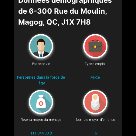
Données démographiques
de 6-300 Rue du Moulin,
Magog, QC, J1X 7H8
Étape de vie
Type d'emploi
Personnes dans la force de
Mixte
l'âge
Revenu moyen du ménage
Nombre moyen d'enfants
111 044.33 $
1.61