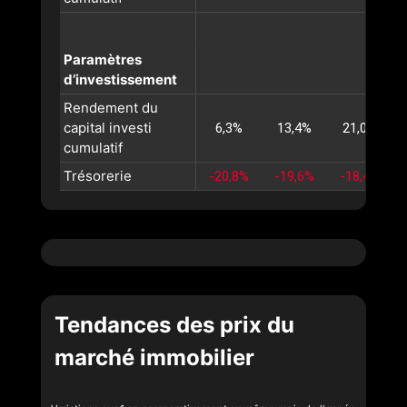
Paramètres
d’investissement
Rendement du
capital investi
6,3%
13,4%
21,0%
cumulatif
Trésorerie
-20,8%
-19,6%
-18,4%
Tendances des prix du
marché immobilier