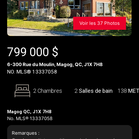
Voir les 37 Photos
799 000
$
6-300 Rue du Moulin, Magog, QC, J1X 7H8
NO. MLS® 13337058
2 Chambres
2
Salles de bain
138
MET
Magog QC, J1X 7H8
No. MLS® 13337058
Remarques :