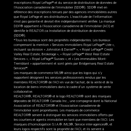
inscriptions Royal LePage
et du service de distribution de données de
MD
l'Association canadienne de l’immobilier (SDD®). SDD® met en
référence des inscriptions tenues par des agences immobilières autres
que Royal LePage et ses distributeurs. L'exactitude de l'information
n'est pas garantie et devrait être indépendamment vérifiée. La marque
DDF® appartient à l'Association canadienne de l’immobilier (ACI) et
identifie le REALTOR.ca Installation de distribution de données
(SDD®).
*Tous les bureaux sont des propriétés indépendantes. Les bureaux
comprenant la mention « Services immobiliers Royal LePage
Ltée »,
MD
incluant sa division « Johnston & Daniel
», « Royal LePage
Credit
MD
MD
Valley Real Estate, Brokerage », « Royal LePage
West Real Estate
MD
Services », « Royal LePage
Sussex », et « Les immeubles Mont-
MD
Tremblant » appartiennent et sont gérés par Bridgemarq Real Estate
Services
.
MD
Les marques de commerce MLS® ainsi que les logos qui s'y
rapportent désignent les services professionnels rendus par les
membres REALTORS® de l'ACI en vue de l'achat, de la vente et de la
location de biens immobiliers dans le cadre d'un système de vente
collaborative.
REALTOR®, REALTORS® et le logo REALTOR® sont des marques
déposées de REALTOR® Canada Inc., une compagnie dont la National
Association of REALTORS® et l'Association canadienne de
l’immobilier sont propriétaires. Les marques de commerce
REALTOR® servent à distinguer les services immobiliers offerts par
les courtiers et agents immobilier en tant que membres de l'ACI. Les
marques d'homologation S.I.A.® /MLS®, Service inter-agences®, et
leurs logos respectifs sont la propriété de l'ACI, et ils servent à