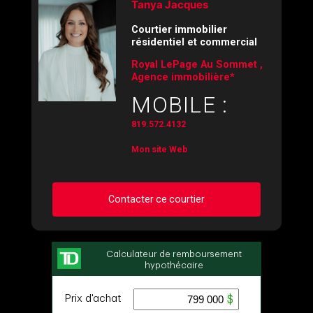
Tanya Jacques
Courtier immobilier
résidentiel et commercial
Royal LePage Au Sommet ,
Agence immobilière*
MOBILE :
819.572.4132
Mon site Web
Contacter ce courtier
Demander des infos sur cette inscription
Prénom
et
Nom