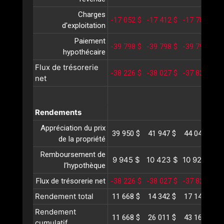
Charges
-17 052 $
-17 412 $
-17 780 $
-
d'exploitation
Paiement
-39 798 $
-39 798 $
-39 798 $
-
hypothécaire
Flux de trésorerie
-38 226 $
-38 027 $
-37 820 $
-
net
Rendements
Appréciation du prix
39 950 $
41 947 $
44 044 $
4
de la propriété
Remboursement de
9 945 $
10 423 $
10 924 $
1
l’hypothèque
Flux de trésorerie net
-38 226 $
-38 027 $
-37 820 $
-
Rendement total
11 668 $
14 342 $
17 148 $
2
Rendement
11 668 $
26 011 $
43 160 $
6
cumulatif