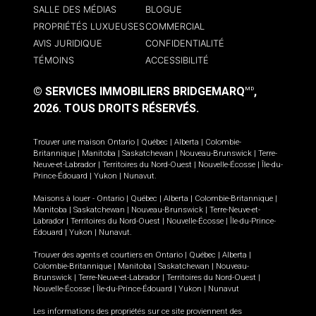
SALLE DES MÉDIAS
BLOGUE
PROPRIÉTÉS LUXUEUSES
COMMERCIAL
AVIS JURIDIQUE
CONFIDENTIALITÉ
TÉMOINS
ACCESSIBILITÉ
© SERVICES IMMOBILIERS BRIDGEMARQ
,
MD
2026.
TOUS DROITS RÉSERVÉS.
Trouver une maison
Ontario
|
Québec
|
Alberta
|
Colombie-
Britannique
|
Manitoba
|
Saskatchewan
|
Nouveau-Brunswick
|
Terre-
Neuve-et-Labrador
|
Territoires du Nord-Ouest
|
Nouvelle-Écosse
|
Île-du-
Prince-Édouard
|
Yukon
|
Nunavut
.
Maisons à louer -
Ontario
|
Québec
|
Alberta
|
Colombie-Britannique
|
Manitoba
|
Saskatchewan
|
Nouveau-Brunswick
|
Terre-Neuve-et-
Labrador
|
Territoires du Nord-Ouest
|
Nouvelle-Écosse
|
Île-du-Prince-
Édouard
|
Yukon
|
Nunavut
.
Trouver des agents et courtiers en
Ontario
|
Québec
|
Alberta
|
Colombie-Britannique
|
Manitoba
|
Saskatchewan
|
Nouveau-
Brunswick
|
Terre-Neuve-et-Labrador
|
Territoires du Nord-Ouest
|
Nouvelle-Écosse
|
Île-du-Prince-Édouard
|
Yukon
|
Nunavut
Les informations des propriétés sur ce site proviennent des