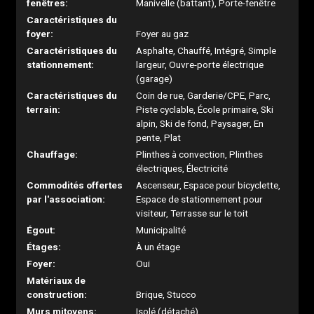
fenêtres:
Manivelle (battant), Porte-fenêtre
Caractéristiques du
foyer:
Foyer au gaz
Caractéristiques du
Asphalte, Chauffé, Intégré, Simple
stationnement:
largeur, Ouvre-porte électrique
(garage)
Caractéristiques du
Coin de rue, Garderie/CPE, Parc,
terrain:
Piste cyclable, École primaire, Ski
alpin, Ski de fond, Paysager, En
pente, Plat
Chauffage:
Plinthes à convection, Plinthes
électriques, Électricité
Commodités offertes
Ascenseur, Espace pour bicyclette,
par l'association:
Espace de stationnement pour
visiteur, Terrasse sur le toit
Égout:
Municipalité
Étages:
À un étage
Foyer:
Oui
Matériaux de
construction:
Brique, Stucco
Murs mitoyens:
Isolé (détaché)