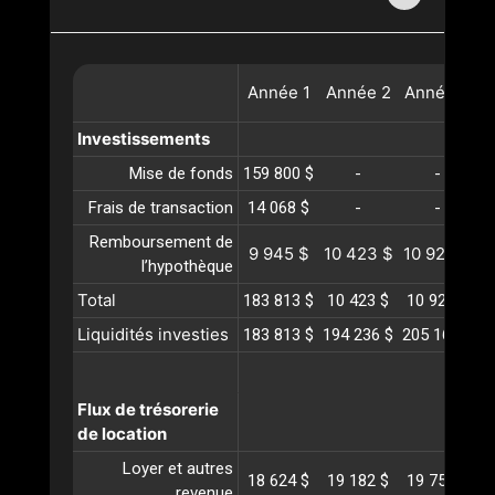
Année
1
Année
2
Année
3
A
Investissements
Mise de fonds
159 800 $
-
-
Frais de transaction
14 068 $
-
-
Remboursement de
9 945 $
10 423 $
10 924 $
1
l’hypothèque
Total
183 813 $
10 423 $
10 924 $
1
Liquidités investies
183 813 $
194 236 $
205 160 $
2
Flux de trésorerie
de location
Loyer et autres
18 624 $
19 182 $
19 758 $
2
revenue