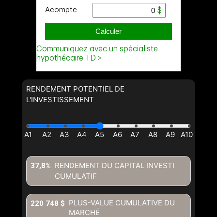
Courriel
Téléphone
(Optionnel)
Message
RENDEMENT POTENTIEL DE
L'INVESTISSEMENT
RENDEMENT DU CAPITAL INVESTI
37,8%
CUMULATIF
En cliquant sur le bouton « soumettre », vous consentez à nos
conditions d'utilisation et vous nous fournissez l'autorisation écrite de
PLUS-VALUE CUMULATIVE DU
220 748 $
communiquer avec vous.
MARCHÉ