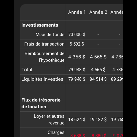
Année
1
Année
2
Année
3
A
Investissements
Mise de fonds
70 000 $
-
-
Frais de transaction
5 592 $
-
-
Remboursement de
4 356 $
4 565 $
4 785 $
5
l’hypothèque
Total
79 948 $
4 565 $
4 785 $
5
Liquidités investies
79 948 $
84 514 $
89 299 $
94
Flux de trésorerie
de location
Loyer et autres
18 624 $
19 182 $
19 758 $
20
revenue
Charges
-8 688 $
-8 880 $
-9 078 $
-9