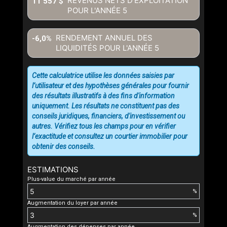
REVENUS NETS D'EXPLOITATION
11 557 $
POUR L'ANNÉE
5
RENDEMENT ANNUEL DES
-6,0%
LIQUIDITÉS POUR L'ANNÉE
5
Cette calculatrice utilise les données saisies par
l’utilisateur et des hypothèses générales pour fournir
des résultats illustratifs à des fins d'information
uniquement. Les résultats ne constituent pas des
conseils juridiques, financiers, d'investissement ou
autres. Vérifiez tous les champs pour en vérifier
l’exactitude et consultez un courtier immobilier pour
obtenir des conseils.
ESTIMATIONS
Plus-value du marché par année
%
Augmentation du loyer par année
%
Augmentation des dépenses par année