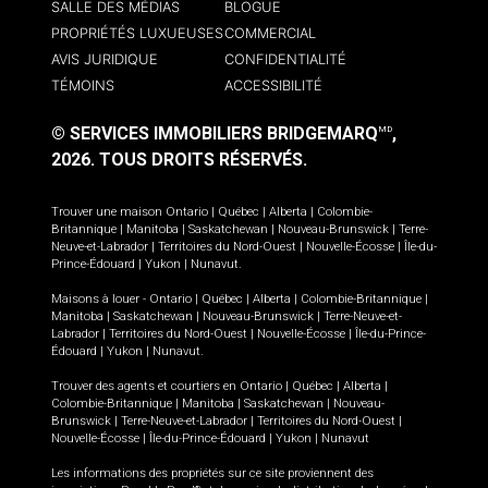
SALLE DES MÉDIAS
BLOGUE
PROPRIÉTÉS LUXUEUSES
COMMERCIAL
AVIS JURIDIQUE
CONFIDENTIALITÉ
TÉMOINS
ACCESSIBILITÉ
© SERVICES IMMOBILIERS BRIDGEMARQ
,
MD
2026.
TOUS DROITS RÉSERVÉS.
Trouver une maison
Ontario
|
Québec
|
Alberta
|
Colombie-
Britannique
|
Manitoba
|
Saskatchewan
|
Nouveau-Brunswick
|
Terre-
Neuve-et-Labrador
|
Territoires du Nord-Ouest
|
Nouvelle-Écosse
|
Île-du-
Prince-Édouard
|
Yukon
|
Nunavut
.
Maisons à louer -
Ontario
|
Québec
|
Alberta
|
Colombie-Britannique
|
Manitoba
|
Saskatchewan
|
Nouveau-Brunswick
|
Terre-Neuve-et-
Labrador
|
Territoires du Nord-Ouest
|
Nouvelle-Écosse
|
Île-du-Prince-
Édouard
|
Yukon
|
Nunavut
.
Trouver des agents et courtiers en
Ontario
|
Québec
|
Alberta
|
Colombie-Britannique
|
Manitoba
|
Saskatchewan
|
Nouveau-
Brunswick
|
Terre-Neuve-et-Labrador
|
Territoires du Nord-Ouest
|
Nouvelle-Écosse
|
Île-du-Prince-Édouard
|
Yukon
|
Nunavut
Les informations des propriétés sur ce site proviennent des
MD