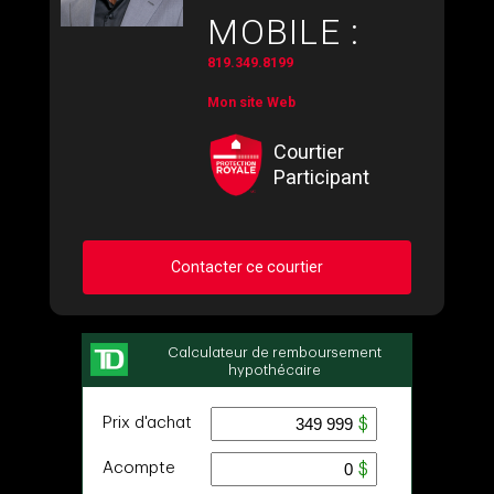
MOBILE :
819.349.8199
Mon site Web
Courtier
Participant
Contacter ce courtier
Demander des infos sur cette inscription
Prénom
et
Nom
Courriel