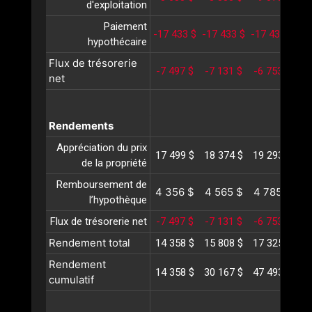
d'exploitation
Paiement
-17 433 $
-17 433 $
-17 433 $
-1
hypothécaire
Flux de trésorerie
-7 497 $
-7 131 $
-6 753 $
-6
net
Rendements
Appréciation du prix
17 499 $
18 374 $
19 293 $
20
de la propriété
Remboursement de
4 356 $
4 565 $
4 785 $
5
l’hypothèque
Flux de trésorerie net
-7 497 $
-7 131 $
-6 753 $
-6
Rendement total
14 358 $
15 808 $
17 325 $
18
Rendement
14 358 $
30 167 $
47 493 $
66
cumulatif