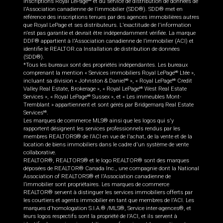
inscriptions Royal LePage
et du service de distribution de données de
l'Association canadienne de l’immobilier (SDD®). SDD® met en
référence des inscriptions tenues par des agences immobilières autres
que Royal LePage et ses distributeurs. L'exactitude de l'information
n'est pas garantie et devrait être indépendamment vérifiée. La marque
DDF® appartient à l'Association canadienne de l’immobilier (ACI) et
identifie le REALTOR.ca Installation de distribution de données
(SDD®).
*Tous les bureaux sont des propriétés indépendantes. Les bureaux
comprenant la mention « Services immobiliers Royal LePage
Ltée »,
MD
incluant sa division « Johnston & Daniel
», « Royal LePage
Credit
MD
MD
Valley Real Estate, Brokerage », « Royal LePage
West Real Estate
MD
Services », « Royal LePage
Sussex », et « Les immeubles Mont-
MD
Tremblant » appartiennent et sont gérés par Bridgemarq Real Estate
Services
.
MD
Les marques de commerce MLS® ainsi que les logos qui s'y
rapportent désignent les services professionnels rendus par les
membres REALTORS® de l'ACI en vue de l'achat, de la vente et de la
location de biens immobiliers dans le cadre d'un système de vente
collaborative.
REALTOR®, REALTORS® et le logo REALTOR® sont des marques
déposées de REALTOR® Canada Inc., une compagnie dont la National
Association of REALTORS® et l'Association canadienne de
l’immobilier sont propriétaires. Les marques de commerce
REALTOR® servent à distinguer les services immobiliers offerts par
les courtiers et agents immobilier en tant que membres de l'ACI. Les
marques d'homologation S.I.A.® /MLS®, Service inter-agences®, et
leurs logos respectifs sont la propriété de l'ACI, et ils servent à