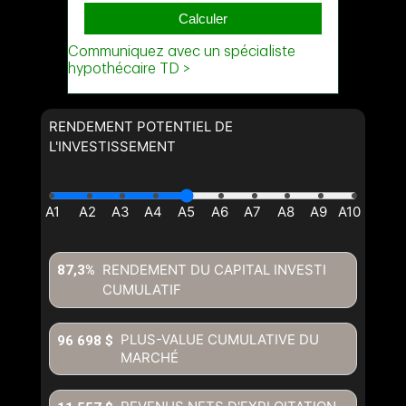
Téléphone
(Optionnel)
Message
RENDEMENT POTENTIEL DE
L'INVESTISSEMENT
RENDEMENT DU CAPITAL INVESTI
87,3%
CUMULATIF
En cliquant sur le bouton « soumettre », vous consentez à nos
conditions d'utilisation et vous nous fournissez l'autorisation écrite de
PLUS-VALUE CUMULATIVE DU
96 698 $
communiquer avec vous.
MARCHÉ