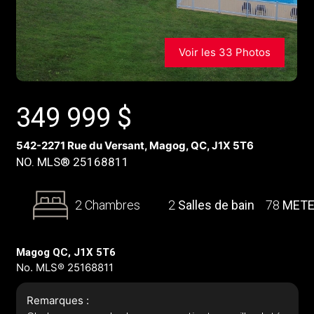
Voir les 33 Photos
349 999
$
542-2271 Rue du Versant, Magog, QC, J1X 5T6
NO. MLS® 25168811
2 Chambres
2
Salles de bain
78
MET
Magog QC, J1X 5T6
No. MLS® 25168811
Remarques :