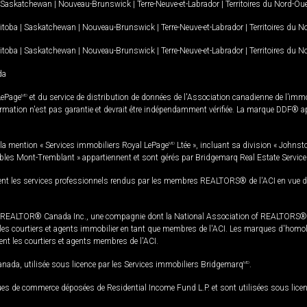
Saskatchewan
|
Nouveau-Brunswick
|
Terre-Neuve-et-Labrador
|
Territoires du Nord-Ou
itoba
|
Saskatchewan
|
Nouveau-Brunswick
|
Terre-Neuve-et-Labrador
|
Territoires du 
itoba
|
Saskatchewan
|
Nouveau-Brunswick
|
Terre-Neuve-et-Labrador
|
Territoires du 
da
LePage
MD
et du service de distribution de données de l'Association canadienne de l’im
rmation n'est pas garantie et devrait être indépendamment vérifiée. La marque DDF® appa
la mention « Services immobiliers Royal LePage
MD
Ltée », incluant sa division « Johnst
bles Mont-Tremblant » appartiennent et sont gérés par Bridgemarq Real Estate Servic
 les services professionnels rendus par les membres REALTORS® de l'ACI en vue de l'a
TOR® Canada Inc., une compagnie dont la National Association of REALTORS® et l'
s courtiers et agents immobilier en tant que membres de l'ACI. Les marques d'homolog
ssent les courtiers et agents membres de l'ACI.
da, utilisée sous licence par les Services immobiliers Bridgemarq
MD
.
s de commerce déposées de Residential Income Fund L.P. et sont utilisées sous lice