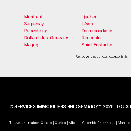
Montréal
Québec
Saguenay
Lévis
Repentigny
Drummondville
Dollard-des-Ormeaux
Rimouski
Magog
Saint-Eustache
Retrouver des condos, copropriétés, m
© SERVICES IMMOBILIERS BRIDGEMARQ
, 2026.
TOUS D
MD
Trouver une maison
Ontario
|
Québec
|
Alberta
|
Colombie-Britannique
|
Manitob