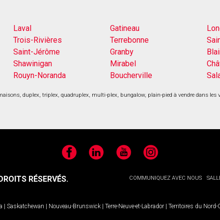
Laval
Gatineau
Lon
Trois-Rivières
Terrebonne
Sai
Saint-Jérôme
Granby
Blai
Shawinigan
Mirabel
Châ
Rouyn-Noranda
Boucherville
Sal
aisons, duplex, triplex, quadruplex, multi-plex, bungalow, plain-pied à vendre dans les 
Facebook
LinkedIn
YouTube
Instagram
ROITS RÉSERVÉS.
COMMUNIQUEZ AVEC NOUS
SALL
a
|
Saskatchewan
|
Nouveau-Brunswick
|
Terre-Neuve-et-Labrador
|
Territoires du Nord