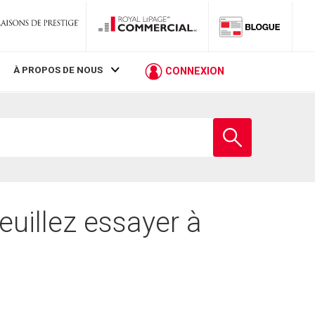
À PROPOS DE NOUS
CONNEXION
Entrez
le
nom
de
l'école
euillez essayer à