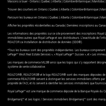
Maisons à louer -
Ontario
|
Québec
|
Alberta
|
Colombie-Britannique
|
Manitoba
|
Trouver des courtiers en
Ontario
|
Québec
|
Alberta
|
Colombie-Britannique
|
Man
Parcourir les bureaux en
Ontario
|
Québec
|
Alberta
|
Colombie-Britannique
|
Man
Afficher les propriétés résidentielles au Canada
|
Dernières inscriptions au Cana
Les informations des propriétés sur ce site proviennent des inscriptions Royal 
immobilières autres que Royal LePage et ses distributeurs. L'exactitude de l'info
REALTOR.ca Installation de distribution de données (SDD®).
*Tous les bureaux sont des propriétés indépendantes. Les bureaux comprenant 
LePage
MD
West Real Estate Services », « Royal LePage
MD
Sussex », et « Les immeu
Les marques de commerce MLS® ainsi que les logos qui s'y rapportent désignent
système de vente collaborative.
REALTOR®, REALTORS® et le logo REALTOR® sont des marques déposées de REAL
commerce REALTOR® servent à distinguer les services immobiliers offerts par le
propriété de l'ACI, et ils servent à identifier les services immobiliers que fourni
Royal LePage
MD
est une marque de commerce déposée de la Banque Royale du Cana
Bridgemarq
MD
et ses logos / Services immobiliers Bridgemarq
MD
sont des marque