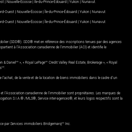
est
|
Nouvelle-Écosse
|
Île-du-Prince-Édouard
|
Yukon
|
Nunavut
.
Nord-Ouest
|
Nouvelle-Écosse
|
Île-du-Prince-Édouard
|
Yukon
|
Nunavut
Nord-Ouest
|
Nouvelle-Écosse
|
Île-du-Prince-Édouard
|
Yukon
|
Nunavut
mobilier (SDD®). SDD® met en référence des inscriptions tenues par des agences
rtient à l'Association canadienne de l’immobilier (ACI) et identifie le
on & Daniel
MD
», « Royal LePage
MD
Credit Valley Real Estate, Brokerage », « Royal
es
MD
.
chat, de la vente et de la location de biens immobiliers dans le cadre d'un
Association canadienne de l’immobilier sont propriétaires. Les marques de
ation S.I.A.® /MLS®, Service inter-agences®, et leurs logos respectifs sont la
nce par Services immobiliers Bridgemarq
MD
Inc.