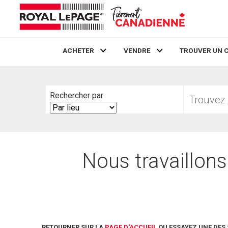
ACHETER
VENDRE
TROUVER UN 
Live
En Direct
Trouvez
Rechercher par
votre
Search
foyer
By
Nous travaillons
RETOURNER SUR LA
PAGE D'ACCUEIL
OU ESSAYEZ UNE DES 