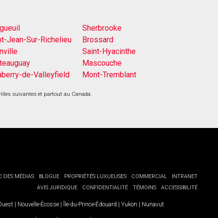
gueuil
Sherbrooke
nt-Jean-Sur-Richelieu
Brossard
nville
Saint-Hyacinthe
teauguay
Mascouche
aberry-de-Valleyfield
Mont-Tremblant
villes suivantes et partout au Canada.
E DES MÉDIAS
BLOGUE
PROPRIÉTÉS LUXUEUSES
COMMERCIAL
INTRANET
AVIS JURIDIQUE
CONFIDENTIALITÉ
TÉMOINS
ACCESSIBILITÉ
-Ouest
|
Nouvelle-Écosse
|
Île-du-Prince-Édouard
|
Yukon
|
Nunavut
.