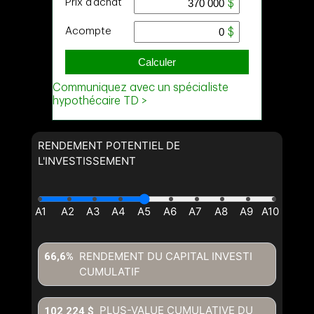
Nom
Courriel
Téléphone
(Optionnel)
Message
RENDEMENT POTENTIEL DE
L'INVESTISSEMENT
RENDEMENT DU CAPITAL INVESTI
66,6%
CUMULATIF
En cliquant sur le bouton « soumettre », vous consentez à nos
conditions d'utilisation et vous nous fournissez l'autorisation écrite de
PLUS-VALUE CUMULATIVE DU
102 224 $