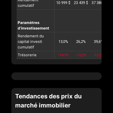
10 999 $
23 439 $
37 386 $
52
cumulatif
Paramètres
d’investissement
Rendement du
capital investi
13,0%
26,2%
39,6%
cumulatif
Trésorerie
-14,3%
-13,2%
-12,2%
-
Tendances des prix du
marché immobilier