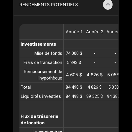
RENDEMENTS POTENTIELS
Année
1
Année
2
Année
3
A
Investissements
Mise de fonds
74 000 $
-
-
Frais de transaction
5 893 $
-
-
Remboursement de
4 605 $
4 826 $
5 058 $
5
l’hypothèque
Total
84 498 $
4 826 $
5 058 $
5
Liquidités investies
84 498 $
89 325 $
94 383 $
99
Flux de trésorerie
de location