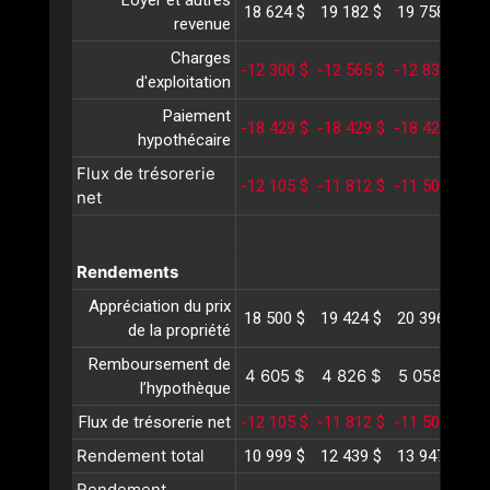
Loyer et autres
18 624 $
19 182 $
19 758 $
20
revenue
Charges
-12 300 $
-12 565 $
-12 836 $
-1
d'exploitation
Paiement
-18 429 $
-18 429 $
-18 429 $
-1
hypothécaire
Flux de trésorerie
-12 105 $
-11 812 $
-11 507 $
-1
net
Rendements
Appréciation du prix
18 500 $
19 424 $
20 396 $
21
de la propriété
Remboursement de
4 605 $
4 826 $
5 058 $
5
l’hypothèque
Flux de trésorerie net
-12 105 $
-11 812 $
-11 507 $
-1
Rendement total
10 999 $
12 439 $
13 947 $
15
Rendement