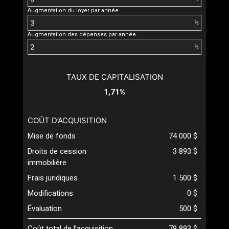
Augmentation du loyer par année
%
Augmentation des dépenses par année
%
TAUX DE CAPITALISATION
1,71%
COÛT D’ACQUISITION
Mise de fonds
74 000 $
Droits de cession
3 893 $
immobilière
Frais juridiques
1 500 $
Modifications
0 $
Évaluation
500 $
Coût total de l’acquisition
79 893 $