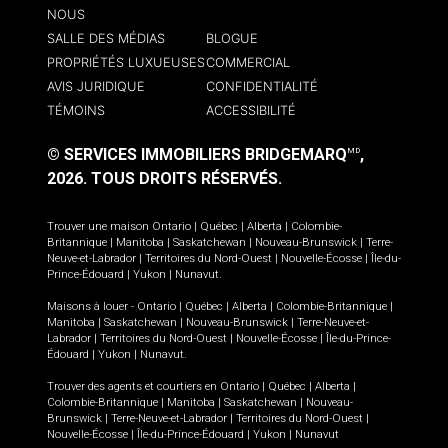
NOUS
SALLE DES MÉDIAS
BLOGUE
PROPRIÉTÉS LUXUEUSES
COMMERCIAL
AVIS JURIDIQUE
CONFIDENTIALITÉ
TÉMOINS
ACCESSIBILITÉ
© SERVICES IMMOBILIERS BRIDGEMARQ
,
MD
2026.
TOUS DROITS RÉSERVÉS.
Trouver une maison
Ontario
|
Québec
|
Alberta
|
Colombie-
Britannique
|
Manitoba
|
Saskatchewan
|
Nouveau-Brunswick
|
Terre-
Neuve-et-Labrador
|
Territoires du Nord-Ouest
|
Nouvelle-Écosse
|
Île-du-
Prince-Édouard
|
Yukon
|
Nunavut
.
Maisons à louer -
Ontario
|
Québec
|
Alberta
|
Colombie-Britannique
|
Manitoba
|
Saskatchewan
|
Nouveau-Brunswick
|
Terre-Neuve-et-
Labrador
|
Territoires du Nord-Ouest
|
Nouvelle-Écosse
|
Île-du-Prince-
Édouard
|
Yukon
|
Nunavut
.
Trouver des agents et courtiers en
Ontario
|
Québec
|
Alberta
|
Colombie-Britannique
|
Manitoba
|
Saskatchewan
|
Nouveau-
Brunswick
|
Terre-Neuve-et-Labrador
|
Territoires du Nord-Ouest
|
Nouvelle-Écosse
|
Île-du-Prince-Édouard
|
Yukon
|
Nunavut