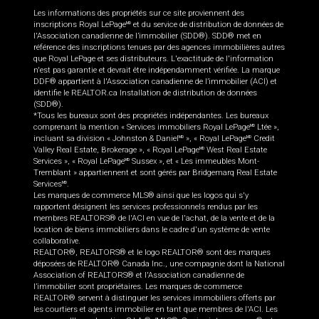
Les informations des propriétés sur ce site proviennent des
inscriptions Royal LePage
et du service de distribution de données de
MD
l'Association canadienne de l’immobilier (SDD®). SDD® met en
référence des inscriptions tenues par des agences immobilières autres
que Royal LePage et ses distributeurs. L'exactitude de l'information
n'est pas garantie et devrait être indépendamment vérifiée. La marque
DDF® appartient à l'Association canadienne de l’immobilier (ACI) et
identifie le REALTOR.ca Installation de distribution de données
(SDD®).
*Tous les bureaux sont des propriétés indépendantes. Les bureaux
comprenant la mention « Services immobiliers Royal LePage
Ltée »,
MD
incluant sa division « Johnston & Daniel
», « Royal LePage
Credit
MD
MD
Valley Real Estate, Brokerage », « Royal LePage
West Real Estate
MD
Services », « Royal LePage
Sussex », et « Les immeubles Mont-
MD
Tremblant » appartiennent et sont gérés par Bridgemarq Real Estate
Services
.
MD
Les marques de commerce MLS® ainsi que les logos qui s'y
rapportent désignent les services professionnels rendus par les
membres REALTORS® de l'ACI en vue de l'achat, de la vente et de la
location de biens immobiliers dans le cadre d'un système de vente
collaborative.
REALTOR®, REALTORS® et le logo REALTOR® sont des marques
déposées de REALTOR® Canada Inc., une compagnie dont la National
Association of REALTORS® et l'Association canadienne de
l’immobilier sont propriétaires. Les marques de commerce
REALTOR® servent à distinguer les services immobiliers offerts par
les courtiers et agents immobilier en tant que membres de l'ACI. Les