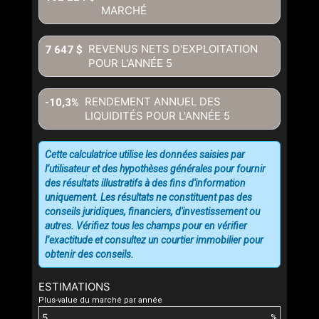
communiquer avec vous.
MARCHÉ
REVENUS NETS D'EXPLOITATION
7 647 $
POUR L'ANNÉE
5
RENDEMENT ANNUEL DES
-10,3%
LIQUIDITÉS POUR L'ANNÉE
5
Cette calculatrice utilise les données saisies par
l’utilisateur et des hypothèses générales pour fournir
des résultats illustratifs à des fins d'information
uniquement. Les résultats ne constituent pas des
conseils juridiques, financiers, d'investissement ou
autres. Vérifiez tous les champs pour en vérifier
l’exactitude et consultez un courtier immobilier pour
obtenir des conseils.
ESTIMATIONS
Plus-value du marché par année
%