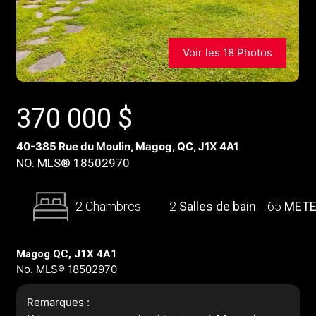
Voir les 18 Photos
370 000
$
40-385 Rue du Moulin, Magog, QC, J1X 4A1
NO. MLS® 18502970
2 Chambres
2
Salles de bain
65
MET
Magog QC, J1X 4A1
No. MLS® 18502970
Remarques :