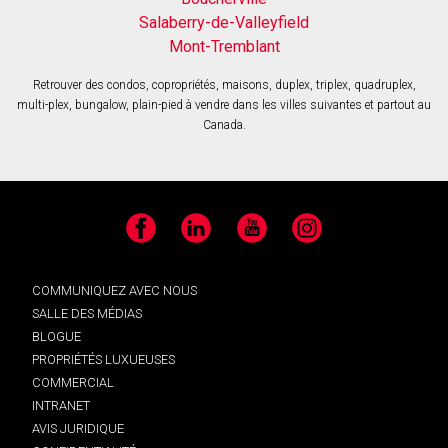
Salaberry-de-Valleyfield
Mont-Tremblant
Retrouver des condos, copropriétés, maisons, duplex, triplex, quadruplex,
multi-plex, bungalow, plain-pied à vendre dans les villes suivantes et partout au
Canada.
Facebook
LinkedIn
YouTube
Instagram
COMMUNIQUEZ AVEC NOUS
SALLE DES MÉDIAS
BLOGUE
PROPRIÉTÉS LUXUEUSES
COMMERCIAL
INTRANET
AVIS JURIDIQUE