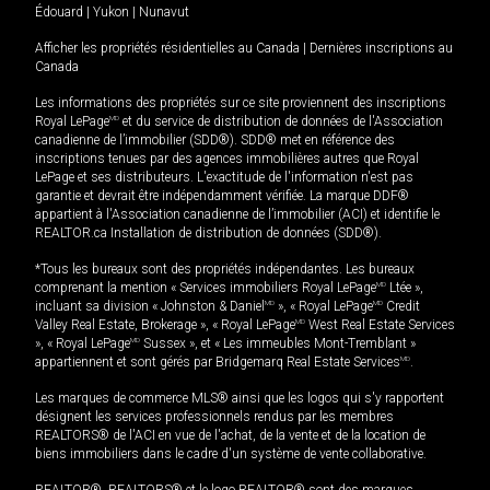
Édouard
|
Yukon
|
Nunavut
Afficher les propriétés résidentielles au Canada
|
Dernières inscriptions au
Canada
Les informations des propriétés sur ce site proviennent des inscriptions
Royal LePage
MD
et du service de distribution de données de l'Association
canadienne de l’immobilier (SDD®). SDD® met en référence des
inscriptions tenues par des agences immobilières autres que Royal
LePage et ses distributeurs. L'exactitude de l'information n'est pas
garantie et devrait être indépendamment vérifiée. La marque DDF®
appartient à l'Association canadienne de l’immobilier (ACI) et identifie le
REALTOR.ca Installation de distribution de données (SDD®).
*Tous les bureaux sont des propriétés indépendantes. Les bureaux
comprenant la mention « Services immobiliers Royal LePage
MD
Ltée »,
incluant sa division « Johnston & Daniel
MD
», « Royal LePage
MD
Credit
Valley Real Estate, Brokerage », « Royal LePage
MD
West Real Estate Services
», « Royal LePage
MD
Sussex », et « Les immeubles Mont-Tremblant »
appartiennent et sont gérés par Bridgemarq Real Estate Services
MD
.
Les marques de commerce MLS® ainsi que les logos qui s'y rapportent
désignent les services professionnels rendus par les membres
REALTORS® de l'ACI en vue de l'achat, de la vente et de la location de
biens immobiliers dans le cadre d'un système de vente collaborative.