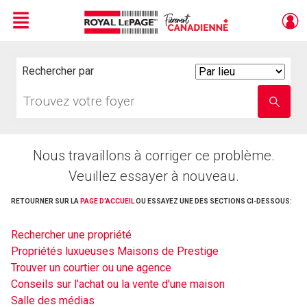
Menu
Live
En Direct
Rechercher par
Search
By
Trouvez
Entrez
votre
le
foyer
nom
de
l'école
Nous travaillons à corriger ce problème.
Veuillez essayer à nouveau.
RETOURNER SUR LA
PAGE D'ACCUEIL
OU ESSAYEZ UNE DES SECTIONS CI-DESSOUS:
Rechercher une propriété
Propriétés luxueuses Maisons de Prestige
Trouver un courtier ou une agence
Conseils sur l'achat ou la vente d'une maison
Salle des médias