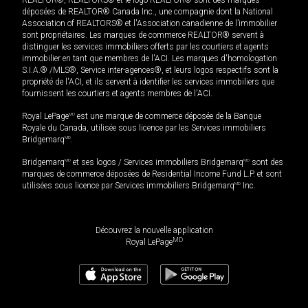
REALTOR®, REALTORS® et le logo REALTOR® sont des marques
déposées de REALTOR® Canada Inc., une compagnie dont la National
Association of REALTORS® et l'Association canadienne de l’immobilier
sont propriétaires. Les marques de commerce REALTOR® servent à
distinguer les services immobiliers offerts par les courtiers et agents
immobilier en tant que membres de l'ACI. Les marques d'homologation
S.I.A.® /MLS®, Service inter-agences®, et leurs logos respectifs sont la
propriété de l'ACI, et ils servent à identifier les services immobiliers que
fournissent les courtiers et agents membres de l'ACI.
Royal LePage
MD
est une marque de commerce déposée de la Banque
Royale du Canada, utilisée sous licence par les Services immobiliers
Bridgemarq
MD
.
Bridgemarq
MD
et ses logos / Services immobiliers Bridgemarq
MD
sont des
marques de commerce déposées de Residential Income Fund L.P. et sont
utilisées sous licence par Services immobiliers Bridgemarq
MD
Inc.
Découvrez la nouvelle application
MD
Royal LePage