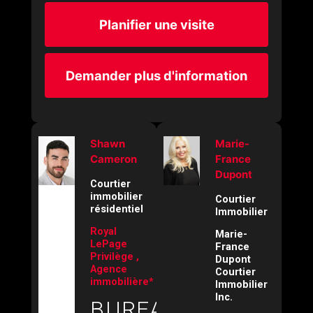
Planifier une visite
Demander plus d'information
Shawn
Marie-
Cameron
France
Dupont
Courtier
immobilier
Courtier
résidentiel
Immobilier
Royal
Marie-
LePage
France
Privilège ,
Dupont
Agence
Courtier
immobilière*
Immobilier
Inc.
BUREAU