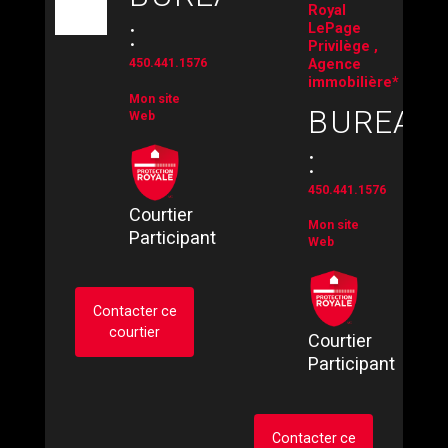
Royal
:
LePage
Privilège ,
Agence
450.441.1576
immobilière*
Mon site
BUREAU
Web
:
450.441.1576
Courtier
Mon site
Participant
Web
Contacter ce
courtier
Courtier
Participant
Demander des infos
sur cette inscription
Contacter ce