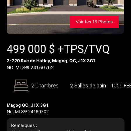
Voir les 16 Photos
499 000
$
+TPS/TVQ
3-220 Rue de Hatley, Magog, QC, J1X 3G1
NO. MLS® 24160702
2 Chambres
2
Salles de bain
1059
FE
Magog QC, J1X 3G1
No. MLS® 24160702
Remarques :