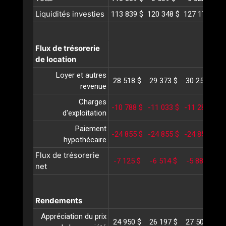
Liquidités investies
113 839 $
120 348 $
127 171 $
1
Flux de trésorerie
de location
Loyer et autres
28 518 $
29 373 $
30 254 $
3
revenue
Charges
-10 788 $
-11 033 $
-11 284 $
-
d'exploitation
Paiement
-24 855 $
-24 855 $
-24 855 $
-
hypothécaire
Flux de trésorerie
-7 125 $
-6 514 $
-5 884 $
-
net
Rendements
Appréciation du prix
24 950 $
26 197 $
27 507 $
2