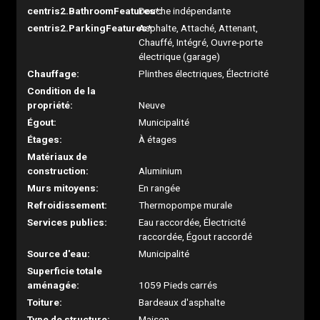
centris2.BathroomFeatures*:
Douche indépendante
centris2.ParkingFeatures*:
Asphalte, Attaché, Attenant,
Chauffé, Intégré, Ouvre-porte
électrique (garage)
Chauffage:
Plinthes électriques, Électricité
Condition de la
propriété:
Neuve
Égout:
Municipalité
Étages:
À étages
Matériaux de
construction:
Aluminium
Murs mitoyens:
En rangée
Refroidissement:
Thermopompe murale
Services publics:
Eau raccordée, Électricité
raccordée, Égout raccordé
Source d'eau:
Municipalité
Superficie totale
aménagée:
1059 Pieds carrés
Toiture:
Bardeaux d'asphalte
Type de structure:
Maison