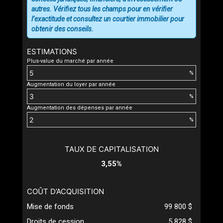
autres. Vérifiez tous les champs pour en vérifier
l’exactitude et consultez un courtier immobilier pour
obtenir des conseils.
ESTIMATIONS
Plus-value du marché par année
%
Augmentation du loyer par année
%
Augmentation des dépenses par année
%
TAUX DE CAPITALISATION
3,55%
COÛT D’ACQUISITION
Mise de fonds
99 800 $
Droits de cession
5 828 $