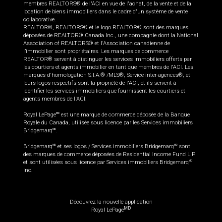
membres REALTORS® de l'ACI en vue de l'achat, de la vente et de la
location de biens immobiliers dans le cadre d'un système de vente
collaborative.
REALTOR®, REALTORS® et le logo REALTOR® sont des marques
déposées de REALTOR® Canada Inc., une compagnie dont la National
Association of REALTORS® et l'Association canadienne de
l’immobilier sont propriétaires. Les marques de commerce
REALTOR® servent à distinguer les services immobiliers offerts par
les courtiers et agents immobilier en tant que membres de l'ACI. Les
marques d'homologation S.I.A.® /MLS®, Service inter-agences®, et
leurs logos respectifs sont la propriété de l'ACI, et ils servent à
identifier les services immobiliers que fournissent les courtiers et
agents membres de l'ACI.
Royal LePage
est une marque de commerce déposée de la Banque
MD
Royale du Canada, utilisée sous licence par les Services immobiliers
Bridgemarq
.
MD
Bridgemarq
et ses logos / Services immobiliers Bridgemarq
sont
MD
MD
des marques de commerce déposées de Residential Income Fund L.P.
et sont utilisées sous licence par Services immobiliers Bridgemarq
MD
Inc.
Découvrez la nouvelle application
MD
Royal LePage