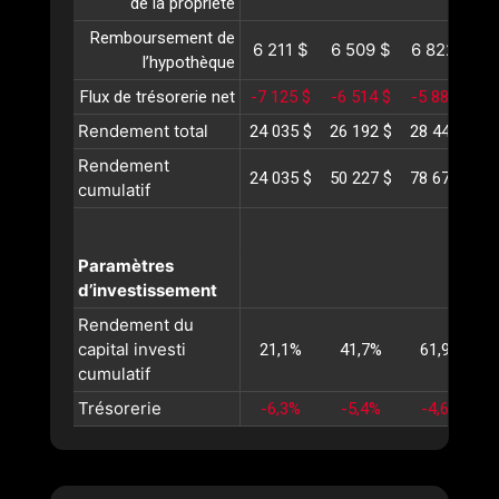
de la propriété
Remboursement de
6 211 $
6 509 $
6 822 $
l’hypothèque
Flux de trésorerie net
-7 125 $
-6 514 $
-5 884 $
-
Rendement total
24 035 $
26 192 $
28 445 $
3
Rendement
24 035 $
50 227 $
78 673 $
1
cumulatif
Paramètres
d’investissement
Rendement du
capital investi
21,1%
41,7%
61,9%
cumulatif
Trésorerie
-6,3%
-5,4%
-4,6%