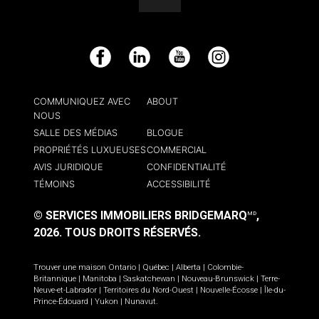
Facebook
LinkedIn
YouTube
Instagram
COMMUNIQUEZ AVEC
ABOUT
NOUS
SALLE DES MÉDIAS
BLOGUE
PROPRIÉTÉS LUXUEUSES
COMMERCIAL
AVIS JURIDIQUE
CONFIDENTIALITÉ
TÉMOINS
ACCESSIBILITÉ
© SERVICES IMMOBILIERS BRIDGEMARQ
,
MD
2026.
TOUS DROITS RÉSERVÉS.
Trouver une maison
Ontario
|
Québec
|
Alberta
|
Colombie-
Britannique
|
Manitoba
|
Saskatchewan
|
Nouveau-Brunswick
|
Terre-
Neuve-et-Labrador
|
Territoires du Nord-Ouest
|
Nouvelle-Écosse
|
Île-du-
Prince-Édouard
|
Yukon
|
Nunavut
.