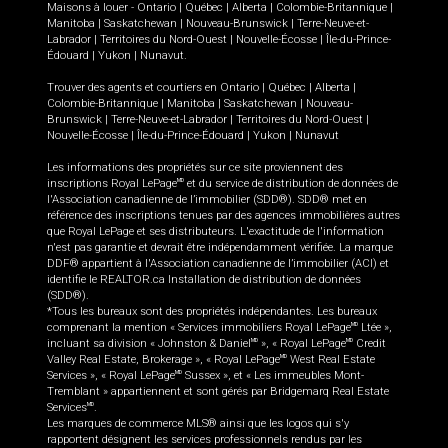
Maisons à louer -
Ontario
|
Québec
|
Alberta
|
Colombie-Britannique
|
Manitoba
|
Saskatchewan
|
Nouveau-Brunswick
|
Terre-Neuve-et-
Labrador
|
Territoires du Nord-Ouest
|
Nouvelle-Écosse
|
Île-du-Prince-
Édouard
|
Yukon
|
Nunavut
.
Trouver des agents et courtiers en
Ontario
|
Québec
|
Alberta
|
Colombie-Britannique
|
Manitoba
|
Saskatchewan
|
Nouveau-
Brunswick
|
Terre-Neuve-et-Labrador
|
Territoires du Nord-Ouest
|
Nouvelle-Écosse
|
Île-du-Prince-Édouard
|
Yukon
|
Nunavut
Les informations des propriétés sur ce site proviennent des
inscriptions Royal LePage
et du service de distribution de données de
MD
l'Association canadienne de l’immobilier (SDD®). SDD® met en
référence des inscriptions tenues par des agences immobilières autres
que Royal LePage et ses distributeurs. L'exactitude de l'information
n'est pas garantie et devrait être indépendamment vérifiée. La marque
DDF® appartient à l'Association canadienne de l’immobilier (ACI) et
identifie le REALTOR.ca Installation de distribution de données
(SDD®).
*Tous les bureaux sont des propriétés indépendantes. Les bureaux
comprenant la mention « Services immobiliers Royal LePage
Ltée »,
MD
incluant sa division « Johnston & Daniel
», « Royal LePage
Credit
MD
MD
Valley Real Estate, Brokerage », « Royal LePage
West Real Estate
MD
Services », « Royal LePage
Sussex », et « Les immeubles Mont-
MD
Tremblant » appartiennent et sont gérés par Bridgemarq Real Estate
Services
.
MD
Les marques de commerce MLS® ainsi que les logos qui s'y
rapportent désignent les services professionnels rendus par les