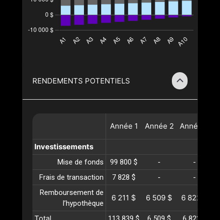
RENDEMENTS POTENTIELS
Année
1
Année
2
Année
3
A
Investissements
Mise de fonds
99 800 $
-
-
Frais de transaction
7 828 $
-
-
Remboursement de
6 211 $
6 509 $
6 822 $
l’hypothèque
Total
113 839 $
6 509 $
6 822 $