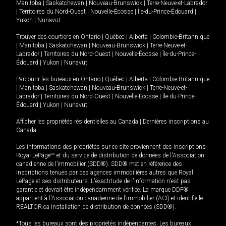
Manitoba
|
Saskatchewan
|
Nouveau-Brunswick
|
Terre-Neuve-et-Labrador
|
Territoires du Nord-Ouest
|
Nouvelle-Écosse
|
Île-du-Prince-Édouard
|
Yukon
|
Nunavut
.
Trouver des courtiers en
Ontario
|
Québec
|
Alberta
|
Colombie-Britannique
|
Manitoba
|
Saskatchewan
|
Nouveau-Brunswick
|
Terre-Neuve-et-
Labrador
|
Territoires du Nord-Ouest
|
Nouvelle-Écosse
|
Île-du-Prince-
Édouard
|
Yukon
|
Nunavut
Parcourir les bureaux en
Ontario
|
Québec
|
Alberta
|
Colombie-Britannique
|
Manitoba
|
Saskatchewan
|
Nouveau-Brunswick
|
Terre-Neuve-et-
Labrador
|
Territoires du Nord-Ouest
|
Nouvelle-Écosse
|
Île-du-Prince-
Édouard
|
Yukon
|
Nunavut
Afficher les propriétés résidentielles au Canada
|
Dernières inscriptions au
Canada
Les informations des propriétés sur ce site proviennent des inscriptions
Royal LePage
MD
et du service de distribution de données de l'Association
canadienne de l’immobilier (SDD®). SDD® met en référence des
inscriptions tenues par des agences immobilières autres que Royal
LePage et ses distributeurs. L'exactitude de l'information n'est pas
garantie et devrait être indépendamment vérifiée. La marque DDF®
appartient à l'Association canadienne de l’immobilier (ACI) et identifie le
REALTOR.ca Installation de distribution de données (SDD®).
*Tous les bureaux sont des propriétés indépendantes. Les bureaux