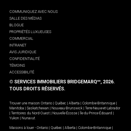
COMMUNIQUEZ AVEC NOUS
SALLE DES MÉDIAS
BLOGUE
PROPRIÉTÉS LUXUEUSES
COMMERCIAL
INTRANET
AVIS JURIDIQUE
CONFIDENTIALITÉ
TÉMOINS
ACCESSIBILITÉ
© SERVICES IMMOBILIERS BRIDGEMARQ
, 2026.
MD
TOUS DROITS RÉSERVÉS.
Trouver une maison
Ontario
|
Québec
|
Alberta
|
Colombie-Britannique
|
Manitoba
|
Saskatchewan
|
Nouveau-Brunswick
|
Terre-Neuve-et-Labrador
|
Territoires du Nord-Ouest
|
Nouvelle-Écosse
|
Île-du-Prince-Édouard
|
Yukon
|
Nunavut
.
Maisons à louer -
Ontario
|
Québec
|
Alberta
|
Colombie-Britannique
|