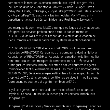
comprenant la mention « Services immobiliers Royal LePage
MD
Ltée »,
incluant sa division « Johnston & Daniel
MD
», « Royal LePage
MD
Credit
Valley Real Estate, Brokerage », « Royal LePage
MD
West Real Estate Services
», « Royal LePage
MD
Sussex », et « Les immeubles Mont-Tremblant »
appartiennent et sont gérés par Bridgemarq Real Estate Services
MD
.
Les marques de commerce MLS® ainsi que les logos qui s'y rapportent
désignent les services professionnels rendus par les membres
REALTORS® de l'ACI en vue de l'achat, de la vente et de la location de
biens immobiliers dans le cadre d'un système de vente collaborative.
REALTOR®, REALTORS® et le logo REALTOR® sont des marques
déposées de REALTOR® Canada Inc., une compagnie dont la National
Association of REALTORS® et l'Association canadienne de l’immobilier
sont propriétaires. Les marques de commerce REALTOR® servent à
distinguer les services immobiliers offerts par les courtiers et agents
immobilier en tant que membres de l'ACI. Les marques d'homologation
S.I.A.® /MLS®, Service inter-agences®, et leurs logos respectifs sont la
propriété de l'ACI, et ils servent à identifier les services immobiliers que
fournissent les courtiers et agents membres de l'ACI.
Royal LePage
MD
est une marque de commerce déposée de la Banque
Royale du Canada, utilisée sous licence par les Services immobiliers
Bridgemarq
MD
.
Bridgemarq
MD
et ses logos / Services immobiliers Bridgemarq
MD
sont des