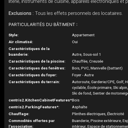
literie, instruments de cuisine, appareils électroniques et p
Exclusions :
Tous les effets personnels des locataires.
PARTICULARITÉS DU BÂTIMENT :
Style:
Appartement
Air climatisé:
Oui
Caractéristiques de la
buanderie:
Autre, Sous-sol 1
Caractéristiques de la piscine:
Chauffée, Creusée
Caractéristiques des fenêtres:
Bois, PVC, Manivelle (battant)
Caractéristiques du foyer:
Foyer - Autre
Caractéristiques du terrain:
Autoroute, Garderie/CPE, Golf, Hô
cyclable, École primaire, Ski alpi
Ski de fond, Sentier de motoneig
centris2.KitchenCabinetFeatures*:
Bois
centris2.ParkingFeatures*:
Asphalte
Chauffage:
Plinthes électriques, Électricité
Commodités offertes par
Buanderie, Piscine extérieure, E
l'association:
intérieur, Espace de stationnemen