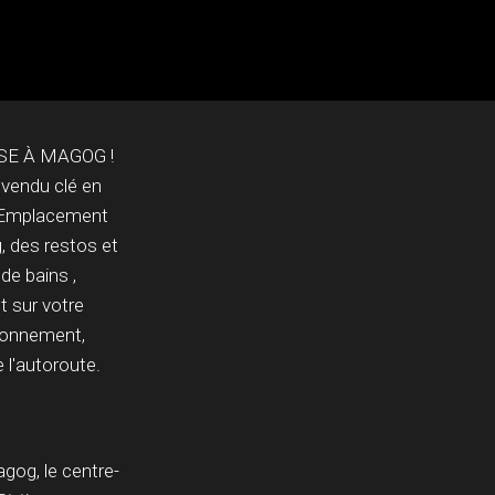
E À MAGOG !
 vendu clé en
. Emplacement
 des restos et
de bains ,
t sur votre
tionnement,
 l'autoroute.
gog, le centre-