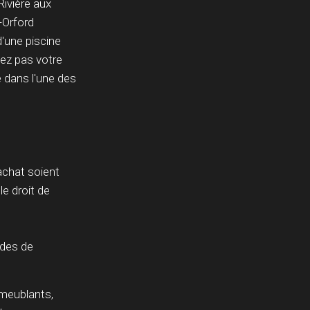
Rivière aux
-Orford
d'une piscine
uez pas votre
 dans l'une des
achat soient
le droit de
odes de
 meublants,