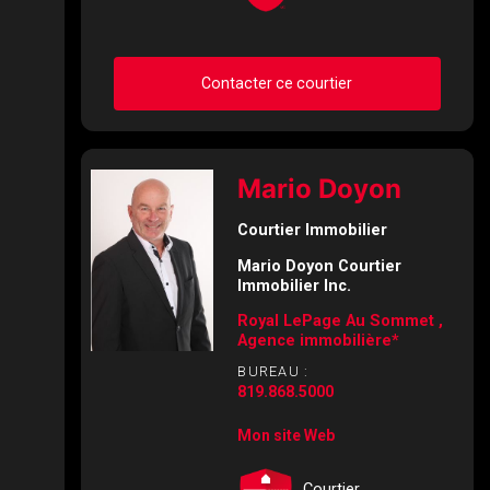
Contacter ce courtier
Demander des infos sur
Mario Doyon
cette inscription
Courtier Immobilier
Prénom
Mario Doyon Courtier
et
Immobilier Inc.
Nom
Courriel
Royal LePage Au Sommet ,
Agence immobilière*
BUREAU :
Téléphone
819.868.5000
(Optionnel)
Mon site Web
Message
Courtier