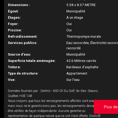
Dimensions :
5.38 x 8.37 METRE
Égout:
Municipalité
Étages:
À un étage
Foyer:
Oui
Piscine:
Oui
Refroidissement:
Thermopompe murale
Services publics:
Eau raccordée, Électricité racco
raccordé
Source d'eau:
Municipalité
Superficie totale aménagée:
42.6 Mètres carrés
Toiture:
Bardeaux d'asphalte
Type de structure:
Appartement
Vue:
Sur l'eau
Données fournies par : Centris - 600 Ch Du Golf, Ile -Des -Soeurs,
Québec H3E 1A8
Nous croyons que tous les renseignements affichés sont exacts,
mais nous ne le garantissons pas; les renseignements devraient
Plus de
être vérifiés de façon indépendante. Aucune garantie ou
représentation de quelque nature que ce soit n’est offerte. Droits©