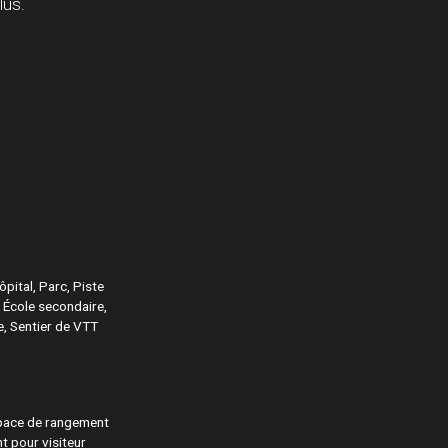
lus.
pital, Parc, Piste
n, École secondaire,
e, Sentier de VTT
space de rangement
t pour visiteur