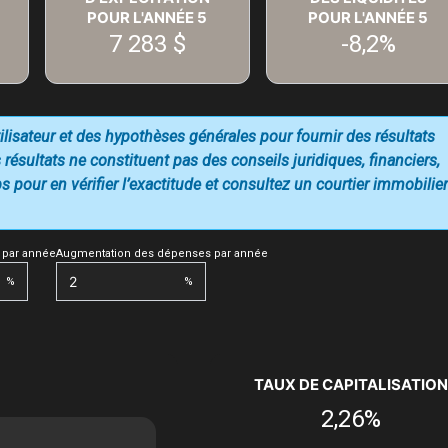
POUR L'ANNÉE
5
POUR L'ANNÉE
5
7 283 $
-8,2%
utilisateur et des hypothèses générales pour fournir des résultats
 résultats ne constituent pas des conseils juridiques, financiers,
 pour en vérifier l’exactitude et consultez un courtier immobilier
 par année
Augmentation des dépenses par année
%
%
TAUX DE CAPITALISATION
2,26%