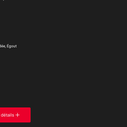
rdée, Égout
 détails