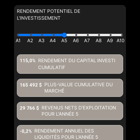
RENDEMENT POTENTIEL DE
L'INVESTISSEMENT
RENDEMENT DU CAPITAL INVESTI
115,0%
CUMULATIF
En cliquant sur le bouton « soumettre », vous consentez à nos
conditions d'utilisation et vous nous fournissez l'autorisation écrite de
PLUS-VALUE CUMULATIVE DU
165 492 $
communiquer avec vous.
MARCHÉ
REVENUS NETS D'EXPLOITATION
29 766 $
POUR L'ANNÉE
5
RENDEMENT ANNUEL DES
-0,2%
LIQUIDITÉS POUR L'ANNÉE
5