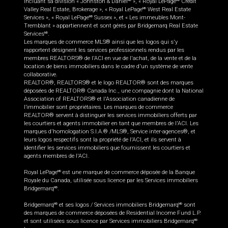
incluant sa division « Johnston & Daniel
», « Royal LePage
Credit
Valley Real Estate, Brokerage », « Royal LePage
West Real Estate
MD
Services », « Royal LePage
Sussex », et « Les immeubles Mont-
MD
Tremblant » appartiennent et sont gérés par Bridgemarq Real Estate
Services
.
MD
Les marques de commerce MLS® ainsi que les logos qui s'y
rapportent désignent les services professionnels rendus par les
membres REALTORS® de l'ACI en vue de l'achat, de la vente et de la
location de biens immobiliers dans le cadre d'un système de vente
collaborative.
REALTOR®, REALTORS® et le logo REALTOR® sont des marques
déposées de REALTOR® Canada Inc., une compagnie dont la National
Association of REALTORS® et l'Association canadienne de
l’immobilier sont propriétaires. Les marques de commerce
REALTOR® servent à distinguer les services immobiliers offerts par
les courtiers et agents immobilier en tant que membres de l'ACI. Les
marques d'homologation S.I.A.® /MLS®, Service inter-agences®, et
leurs logos respectifs sont la propriété de l'ACI, et ils servent à
identifier les services immobiliers que fournissent les courtiers et
agents membres de l'ACI.
Royal LePage
est une marque de commerce déposée de la Banque
MD
Royale du Canada, utilisée sous licence par les Services immobiliers
Bridgemarq
.
MD
Bridgemarq
et ses logos / Services immobiliers Bridgemarq
sont
MD
MD
des marques de commerce déposées de Residential Income Fund L.P.
et sont utilisées sous licence par Services immobiliers Bridgemarq
MD