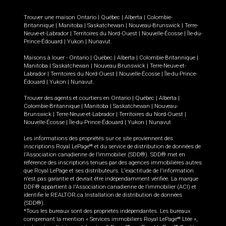
Trouver une maison
Ontario
|
Québec
|
Alberta
|
Colombie-
Britannique
|
Manitoba
|
Saskatchewan
|
Nouveau-Brunswick
|
Terre-
Neuve-et-Labrador
|
Territoires du Nord-Ouest
|
Nouvelle-Écosse
|
Île-du-
Prince-Édouard
|
Yukon
|
Nunavut
.
Maisons à louer -
Ontario
|
Québec
|
Alberta
|
Colombie-Britannique
|
Manitoba
|
Saskatchewan
|
Nouveau-Brunswick
|
Terre-Neuve-et-
Labrador
|
Territoires du Nord-Ouest
|
Nouvelle-Écosse
|
Île-du-Prince-
Édouard
|
Yukon
|
Nunavut
.
Trouver des agents et courtiers en
Ontario
|
Québec
|
Alberta
|
Colombie-Britannique
|
Manitoba
|
Saskatchewan
|
Nouveau-
Brunswick
|
Terre-Neuve-et-Labrador
|
Territoires du Nord-Ouest
|
Nouvelle-Écosse
|
Île-du-Prince-Édouard
|
Yukon
|
Nunavut
Les informations des propriétés sur ce site proviennent des
inscriptions Royal LePage
et du service de distribution de données de
MD
l'Association canadienne de l’immobilier (SDD®). SDD® met en
référence des inscriptions tenues par des agences immobilières autres
que Royal LePage et ses distributeurs. L'exactitude de l'information
n'est pas garantie et devrait être indépendamment vérifiée. La marque
DDF® appartient à l'Association canadienne de l’immobilier (ACI) et
identifie le REALTOR.ca Installation de distribution de données
(SDD®).
*Tous les bureaux sont des propriétés indépendantes. Les bureaux
comprenant la mention « Services immobiliers Royal LePage
Ltée »,
MD
MD
MD