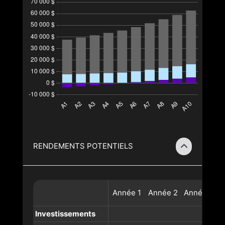
RENDEMENTS POTENTIELS
Année
1
Année
2
Année
3
A
Investissements