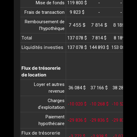
Mise de fonds
119 800 $
-
-
Frais de transaction
9 823 $
-
-
Remboursement de
7 455 $
7 814 $
8 189 $
l’hypothèque
Total
137 078 $
7 814 $
8 189 $
Liquidités investies
137 078 $
144 893 $
153 082 $
1
Flux de trésorerie
de location
Loyer et autres
36 084 $
37 166 $
38 281 $
3
revenue
Charges
-10 020 $
-10 268 $
-10 523 $
-
d'exploitation
Paiement
-29 836 $
-29 836 $
-29 836 $
-
hypothécaire
Flux de trésorerie
-3 772 $
-2 938 $
-2 078 $
-