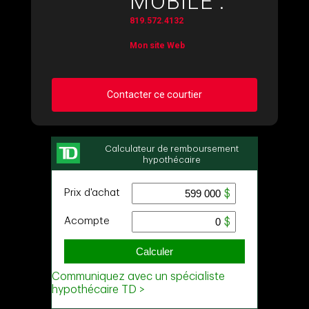
MOBILE :
819.572.4132
Mon site Web
Contacter ce courtier
Demander des infos sur cette inscription
Prénom
et
Nom
Courriel
Téléphone
(Optionnel)
Message