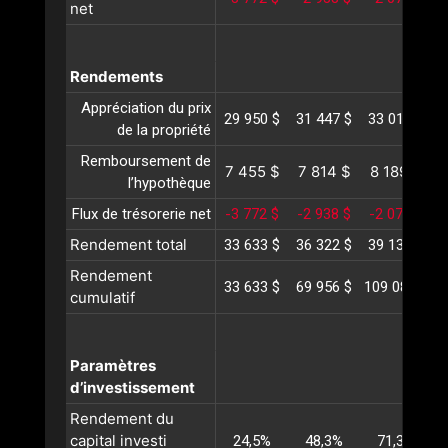
net
Rendements
Appréciation du prix
29 950 $
31 447 $
33 019 $
3
de la propriété
Remboursement de
7 455 $
7 814 $
8 189 $
l’hypothèque
Flux de trésorerie net
-3 772 $
-2 938 $
-2 078 $
-
Rendement total
33 633 $
36 322 $
39 130 $
4
Rendement
33 633 $
69 956 $
109 087 $
1
cumulatif
Paramètres
d’investissement
Rendement du
capital investi
24,5%
48,3%
71,3%