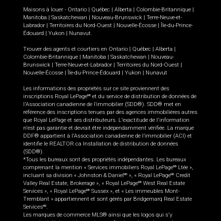
Maisons à louer -
Ontario
|
Québec
|
Alberta
|
Colombie-Britannique
|
Manitoba
|
Saskatchewan
|
Nouveau-Brunswick
|
Terre-Neuve-et-
Labrador
|
Territoires du Nord-Ouest
|
Nouvelle-Écosse
|
Île-du-Prince-
Édouard
|
Yukon
|
Nunavut
.
Trouver des agents et courtiers en
Ontario
|
Québec
|
Alberta
|
Colombie-Britannique
|
Manitoba
|
Saskatchewan
|
Nouveau-
Brunswick
|
Terre-Neuve-et-Labrador
|
Territoires du Nord-Ouest
|
Nouvelle-Écosse
|
Île-du-Prince-Édouard
|
Yukon
|
Nunavut
Les informations des propriétés sur ce site proviennent des
inscriptions Royal LePage
et du service de distribution de données de
MD
l'Association canadienne de l’immobilier (SDD®). SDD® met en
référence des inscriptions tenues par des agences immobilières autres
que Royal LePage et ses distributeurs. L'exactitude de l'information
n'est pas garantie et devrait être indépendamment vérifiée. La marque
DDF® appartient à l'Association canadienne de l’immobilier (ACI) et
identifie le REALTOR.ca Installation de distribution de données
(SDD®).
*Tous les bureaux sont des propriétés indépendantes. Les bureaux
comprenant la mention « Services immobiliers Royal LePage
Ltée »,
MD
incluant sa division « Johnston & Daniel
», « Royal LePage
Credit
MD
MD
Valley Real Estate, Brokerage », « Royal LePage
West Real Estate
MD
Services », « Royal LePage
Sussex », et « Les immeubles Mont-
MD
Tremblant » appartiennent et sont gérés par Bridgemarq Real Estate
Services
.
MD
Les marques de commerce MLS® ainsi que les logos qui s'y