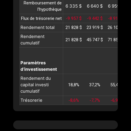
Remboursement de
6 335 $
6 640 $
6 959 $
l’hypothèque
Flux de trésorerie net
-9 957 $
-9 442 $
-8 911 $
-
Rendement total
21 828 $
23 919 $
26 106 $
2
Rendement
21 828 $
45 747 $
71 853 $
1
cumulatif
Paramètres
d’investissement
Rendement du
capital investi
18,8%
37,2%
55,4%
cumulatif
Trésorerie
-8,6%
-7,7%
-6,9%