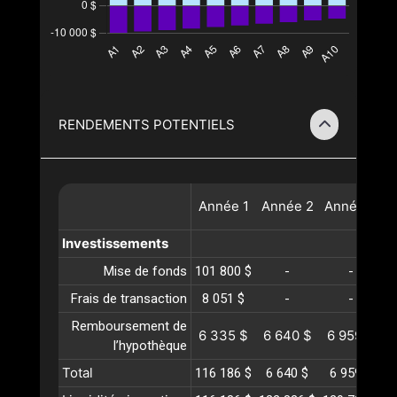
RENDEMENTS POTENTIELS
Année
1
Année
2
Année
3
A
Investissements
Mise de fonds
101 800 $
-
-
Frais de transaction
8 051 $
-
-
Remboursement de
6 335 $
6 640 $
6 959 $
l’hypothèque
Total
116 186 $
6 640 $
6 959 $