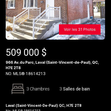
Voir les 31 Photos
509 000
$
966 Av. du Parc, Laval (Saint-Vincent-de-Paul), QC,
H7E 2T8
NO. MLS® 18614213
3 Chambres
3
Salles de bain
Laval (Saint-Vincent-De-Paul) QC, H7E 2T8
No. MLS® 18614213