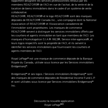
rapportent désignent les services professionnels rendus par les
membres REALTORS® de l'ACI en vue de l'achat, de la vente et de la
location de biens immobiliers dans le cadre d'un système de vente
collaborative.
REALTOR®, REALTORS® et le logo REALTOR® sont des marques
déposées de REALTOR® Canada Inc., une compagnie dont la National
Association of REALTORS® et l'Association canadienne de
l’immobilier sont propriétaires. Les marques de commerce
REALTOR® servent à distinguer les services immobiliers offerts par
les courtiers et agents immobilier en tant que membres de l'ACI. Les
marques d'homologation S.I.A.® /MLS®, Service inter-agences®, et
leurs logos respectifs sont la propriété de l'ACI, et ils servent à
identifier les services immobiliers que fournissent les courtiers et
agents membres de l'ACI.
Royal LePage
est une marque de commerce déposée de la Banque
MD
Royale du Canada, utilisée sous licence par les Services immobiliers
Bridgemarq
.
MD
Bridgemarq
et ses logos / Services immobiliers Bridgemarq
sont
MD
MD
des marques de commerce déposées de Residential Income Fund L.P.
et sont utilisées sous licence par Services immobiliers Bridgemarq
MD
Inc.
Découvrez la nouvelle application
MD
Royal LePage