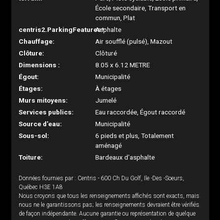
École secondaire, Transport en
commun, Plat
centris2.ParkingFeatures*:
Asphalte
Chauffage:
Air soufflé (pulsé), Mazout
Clôture:
Clôturé
Dimensions :
8.05 x 6.12 METRE
Égout:
Municipalité
Étages:
À étages
Murs mitoyens:
Jumelé
Services publics:
Eau raccordée, Égout raccordé
Source d'eau:
Municipalité
Sous-sol:
6 pieds et plus, Totalement
aménagé
Toiture:
Bardeaux d'asphalte
Données fournies par : Centris - 600 Ch Du Golf, Ile -Des -Soeurs,
Québec H3E 1A8
Nous croyons que tous les renseignements affichés sont exacts, mais
nous ne le garantissons pas; les renseignements devraient être vérifiés
de façon indépendante. Aucune garantie ou représentation de quelque