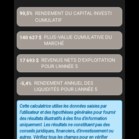
RENDEMENT DU CAPITAL INVESTI
90,5%
CUMULATIF
En cliquant sur le bouton « soumettre », vous consentez à nos
conditions d'utilisation et vous nous fournissez l'autorisation écrite de
PLUS-VALUE CUMULATIVE DU
140 627 $
communiquer avec vous.
MARCHÉ
REVENUS NETS D'EXPLOITATION
17 693 $
POUR L'ANNÉE
5
RENDEMENT ANNUEL DES
-5,4%
LIQUIDITÉS POUR L'ANNÉE
5
Cette calculatrice utilise les données saisies par
l’utilisateur et des hypothèses générales pour fournir
des résultats illustratifs à des fins d'information
uniquement. Les résultats ne constituent pas des
conseils juridiques, financiers, d'investissement ou
autres. Vérifiez tous les champs pour en vérifier