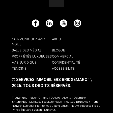
Facebook
LinkedIn
YouTube
Instagram
COMMUNIQUEZ AVEC
ABOUT
NOUS
SALLE DES MÉDIAS
BLOGUE
PROPRIÉTÉS LUXUEUSES
COMMERCIAL
AVIS JURIDIQUE
CONFIDENTIALITÉ
TÉMOINS
ACCESSIBILITÉ
© SERVICES IMMOBILIERS BRIDGEMARQ
,
MD
2026.
TOUS DROITS RÉSERVÉS.
Trouver une maison
Ontario
|
Québec
|
Alberta
|
Colombie-
Britannique
|
Manitoba
|
Saskatchewan
|
Nouveau-Brunswick
|
Terre-
Neuve-et-Labrador
|
Territoires du Nord-Ouest
|
Nouvelle-Écosse
|
Île-du-
Prince-Édouard
|
Yukon
|
Nunavut
.