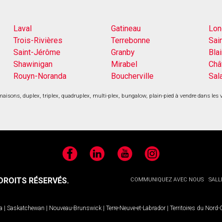
Laval
Gatineau
Lon
Trois-Rivières
Terrebonne
Sai
Saint-Jérôme
Granby
Blai
Shawinigan
Mirabel
Châ
Rouyn-Noranda
Boucherville
Sal
aisons, duplex, triplex, quadruplex, multi-plex, bungalow, plain-pied à vendre dans les 
Facebook
LinkedIn
YouTube
Instagram
ROITS RÉSERVÉS.
COMMUNIQUEZ AVEC NOUS
SALL
a
|
Saskatchewan
|
Nouveau-Brunswick
|
Terre-Neuve-et-Labrador
|
Territoires du Nord