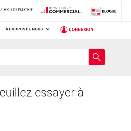
À PROPOS DE NOUS
CONNEXION
Entrez
le
nom
de
l'école
euillez essayer à