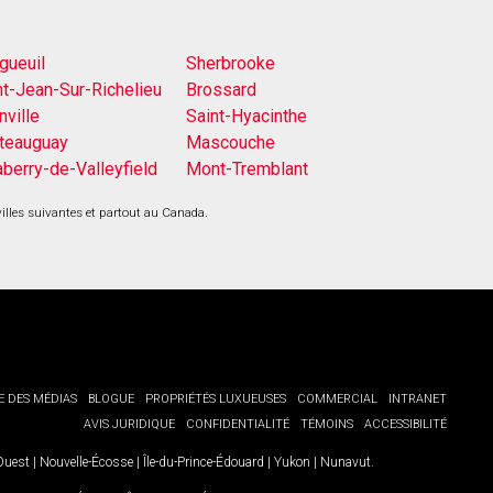
gueuil
Sherbrooke
nt-Jean-Sur-Richelieu
Brossard
nville
Saint-Hyacinthe
teauguay
Mascouche
aberry-de-Valleyfield
Mont-Tremblant
villes suivantes et partout au Canada.
E DES MÉDIAS
BLOGUE
PROPRIÉTÉS LUXUEUSES
COMMERCIAL
INTRANET
AVIS JURIDIQUE
CONFIDENTIALITÉ
TÉMOINS
ACCESSIBILITÉ
-Ouest
|
Nouvelle-Écosse
|
Île-du-Prince-Édouard
|
Yukon
|
Nunavut
.