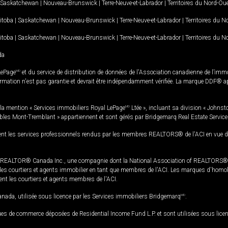
Saskatchewan
|
Nouveau-Brunswick
|
Terre-Neuve-et-Labrador
|
Territoires du Nord-Ou
itoba
|
Saskatchewan
|
Nouveau-Brunswick
|
Terre-Neuve-et-Labrador
|
Territoires du 
itoba
|
Saskatchewan
|
Nouveau-Brunswick
|
Terre-Neuve-et-Labrador
|
Territoires du 
da
LePage
MD
et du service de distribution de données de l'Association canadienne de l’im
rmation n'est pas garantie et devrait être indépendamment vérifiée. La marque DDF® appa
la mention « Services immobiliers Royal LePage
MD
Ltée », incluant sa division « Johnst
bles Mont-Tremblant » appartiennent et sont gérés par Bridgemarq Real Estate Servic
 les services professionnels rendus par les membres REALTORS® de l'ACI en vue de l'a
TOR® Canada Inc., une compagnie dont la National Association of REALTORS® et l'
s courtiers et agents immobilier en tant que membres de l'ACI. Les marques d'homolog
ssent les courtiers et agents membres de l'ACI.
da, utilisée sous licence par les Services immobiliers Bridgemarq
MD
.
s de commerce déposées de Residential Income Fund L.P. et sont utilisées sous lice