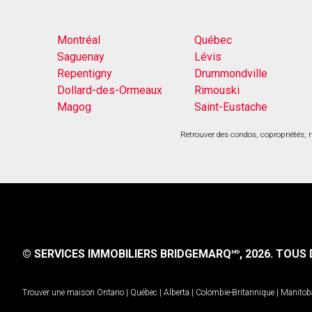
Montréal
Québec
Saguenay
Lévis
Repentigny
Drummondville
Dollard-des-Ormeaux
Rimouski
Magog
Saint-Eustache
Retrouver des condos, copropriétés, m
© SERVICES IMMOBILIERS BRIDGEMARQ
, 2026.
TOUS D
MD
Trouver une maison
Ontario
|
Québec
|
Alberta
|
Colombie-Britannique
|
Manitob