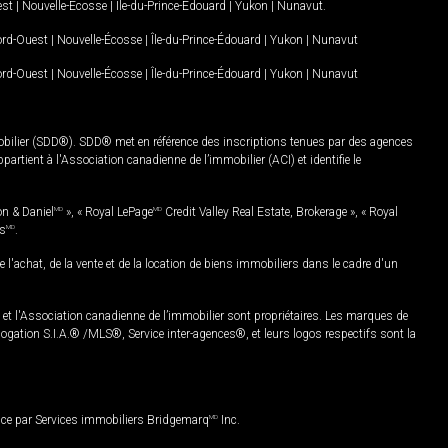
est
|
Nouvelle-Écosse
|
Île-du-Prince-Édouard
|
Yukon
|
Nunavut
.
Nord-Ouest
|
Nouvelle-Écosse
|
Île-du-Prince-Édouard
|
Yukon
|
Nunavut
Nord-Ouest
|
Nouvelle-Écosse
|
Île-du-Prince-Édouard
|
Yukon
|
Nunavut
mobilier (SDD®). SDD® met en référence des inscriptions tenues par des agences
rtient à l'Association canadienne de l’immobilier (ACI) et identifie le
on & Daniel
MD
», « Royal LePage
MD
Credit Valley Real Estate, Brokerage », « Royal
es
MD
.
chat, de la vente et de la location de biens immobiliers dans le cadre d'un
Association canadienne de l’immobilier sont propriétaires. Les marques de
ation S.I.A.® /MLS®, Service inter-agences®, et leurs logos respectifs sont la
nce par Services immobiliers Bridgemarq
MD
Inc.