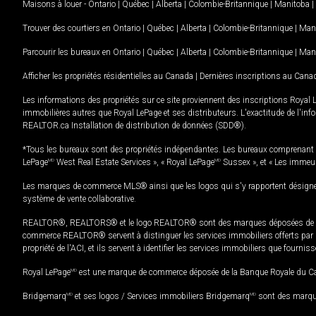
Maisons à louer -
Ontario
|
Québec
|
Alberta
|
Colombie-Britannique
|
Manitoba
|
Trouver des courtiers en
Ontario
|
Québec
|
Alberta
|
Colombie-Britannique
|
Man
Parcourir les bureaux en
Ontario
|
Québec
|
Alberta
|
Colombie-Britannique
|
Man
Afficher les propriétés résidentielles au Canada
|
Dernières inscriptions au Cana
Les informations des propriétés sur ce site proviennent des inscriptions Royal 
immobilières autres que Royal LePage et ses distributeurs. L'exactitude de l'info
REALTOR.ca Installation de distribution de données (SDD®).
*Tous les bureaux sont des propriétés indépendantes. Les bureaux comprenant 
LePage
MD
West Real Estate Services », « Royal LePage
MD
Sussex », et « Les immeu
Les marques de commerce MLS® ainsi que les logos qui s'y rapportent désignent
système de vente collaborative.
REALTOR®, REALTORS® et le logo REALTOR® sont des marques déposées de REAL
commerce REALTOR® servent à distinguer les services immobiliers offerts par le
propriété de l'ACI, et ils servent à identifier les services immobiliers que fourni
Royal LePage
MD
est une marque de commerce déposée de la Banque Royale du Cana
Bridgemarq
MD
et ses logos / Services immobiliers Bridgemarq
MD
sont des marque