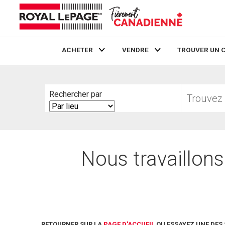
ACHETER
VENDRE
TROUVER UN 
Live
En Direct
Trouvez
Rechercher par
votre
Search
foyer
By
Nous travaillons
RETOURNER SUR LA
PAGE D'ACCUEIL
OU ESSAYEZ UNE DES 