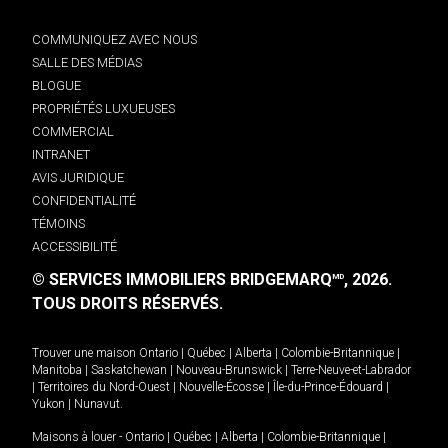
COMMUNIQUEZ AVEC NOUS
SALLE DES MÉDIAS
BLOGUE
PROPRIÉTÉS LUXUEUSES
COMMERCIAL
INTRANET
AVIS JURIDIQUE
CONFIDENTIALITÉ
TÉMOINS
ACCESSIBILITÉ
© SERVICES IMMOBILIERS BRIDGEMARQ
, 2026.
MD
TOUS DROITS RÉSERVÉS.
Trouver une maison
Ontario
|
Québec
|
Alberta
|
Colombie-Britannique
|
Manitoba
|
Saskatchewan
|
Nouveau-Brunswick
|
Terre-Neuve-et-Labrador
|
Territoires du Nord-Ouest
|
Nouvelle-Écosse
|
Île-du-Prince-Édouard
|
Yukon
|
Nunavut
.
Maisons à louer -
Ontario
|
Québec
|
Alberta
|
Colombie-Britannique
|