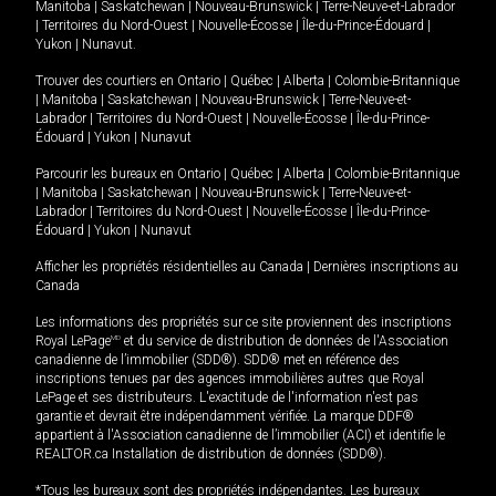
Manitoba
|
Saskatchewan
|
Nouveau-Brunswick
|
Terre-Neuve-et-Labrador
|
Territoires du Nord-Ouest
|
Nouvelle-Écosse
|
Île-du-Prince-Édouard
|
Yukon
|
Nunavut
.
Trouver des courtiers en
Ontario
|
Québec
|
Alberta
|
Colombie-Britannique
|
Manitoba
|
Saskatchewan
|
Nouveau-Brunswick
|
Terre-Neuve-et-
Labrador
|
Territoires du Nord-Ouest
|
Nouvelle-Écosse
|
Île-du-Prince-
Édouard
|
Yukon
|
Nunavut
Parcourir les bureaux en
Ontario
|
Québec
|
Alberta
|
Colombie-Britannique
|
Manitoba
|
Saskatchewan
|
Nouveau-Brunswick
|
Terre-Neuve-et-
Labrador
|
Territoires du Nord-Ouest
|
Nouvelle-Écosse
|
Île-du-Prince-
Édouard
|
Yukon
|
Nunavut
Afficher les propriétés résidentielles au Canada
|
Dernières inscriptions au
Canada
Les informations des propriétés sur ce site proviennent des inscriptions
Royal LePage
MD
et du service de distribution de données de l'Association
canadienne de l’immobilier (SDD®). SDD® met en référence des
inscriptions tenues par des agences immobilières autres que Royal
LePage et ses distributeurs. L'exactitude de l'information n'est pas
garantie et devrait être indépendamment vérifiée. La marque DDF®
appartient à l'Association canadienne de l’immobilier (ACI) et identifie le
REALTOR.ca Installation de distribution de données (SDD®).
*Tous les bureaux sont des propriétés indépendantes. Les bureaux