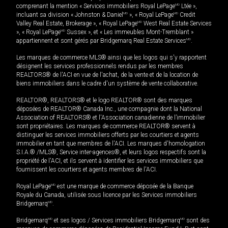
comprenant la mention « Services immobiliers Royal LePage
MD
Ltée »,
incluant sa division « Johnston & Daniel
MD
», « Royal LePage
MD
Credit
Valley Real Estate, Brokerage », « Royal LePage
MD
West Real Estate Services
», « Royal LePage
MD
Sussex », et « Les immeubles Mont-Tremblant »
appartiennent et sont gérés par Bridgemarq Real Estate Services
MD
.
Les marques de commerce MLS® ainsi que les logos qui s'y rapportent
désignent les services professionnels rendus par les membres
REALTORS® de l'ACI en vue de l'achat, de la vente et de la location de
biens immobiliers dans le cadre d'un système de vente collaborative.
REALTOR®, REALTORS® et le logo REALTOR® sont des marques
déposées de REALTOR® Canada Inc., une compagnie dont la National
Association of REALTORS® et l'Association canadienne de l’immobilier
sont propriétaires. Les marques de commerce REALTOR® servent à
distinguer les services immobiliers offerts par les courtiers et agents
immobilier en tant que membres de l'ACI. Les marques d'homologation
S.I.A.® /MLS®, Service inter-agences®, et leurs logos respectifs sont la
propriété de l'ACI, et ils servent à identifier les services immobiliers que
fournissent les courtiers et agents membres de l'ACI.
Royal LePage
MD
est une marque de commerce déposée de la Banque
Royale du Canada, utilisée sous licence par les Services immobiliers
Bridgemarq
MD
.
Bridgemarq
MD
et ses logos / Services immobiliers Bridgemarq
MD
sont des