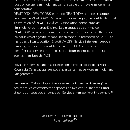
location de biens immobiliers dans le cadre d'un système de vente
collaborative.
REALTOR®, REALTORS® et le logo REALTOR® sont des marques
déposées de REALTOR® Canada Inc., une compagnie dont la National
Association of REALTORS® et l'Association canadienne de
l’immobilier sont propriétaires. Les marques de commerce
REALTOR® servent à distinguer les services immobiliers offerts par
les courtiers et agents immobilier en tant que membres de l'ACI. Les
marques d'homologation S.I.A.® /MLS®, Service inter-agences®, et
leurs logos respectifs sont la propriété de l'ACI, et ils servent à
identifier les services immobiliers que fournissent les courtiers et
agents membres de l'ACI.
Royal LePage
est une marque de commerce déposée de la Banque
MD
Royale du Canada, utilisée sous licence par les Services immobiliers
Bridgemarq
.
MD
Bridgemarq
et ses logos / Services immobiliers Bridgemarq
sont
MD
MD
des marques de commerce déposées de Residential Income Fund L.P.
et sont utilisées sous licence par Services immobiliers Bridgemarq
MD
Inc.
Découvrez la nouvelle application
MD
Royal LePage