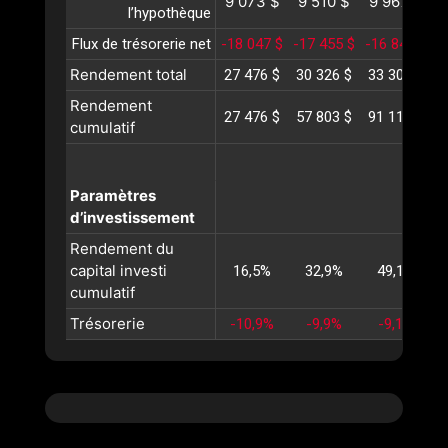
9 073 $
9 510 $
9 967 $
1
l’hypothèque
Flux de trésorerie net
-18 047 $
-17 455 $
-16 844 $
-
Rendement total
27 476 $
30 326 $
33 308 $
3
Rendement
27 476 $
57 803 $
91 111 $
1
cumulatif
Paramètres
d’investissement
Rendement du
capital investi
16,5%
32,9%
49,1%
cumulatif
Trésorerie
-10,9%
-9,9%
-9,1%