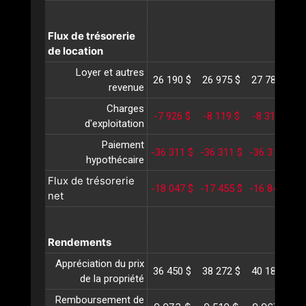
Flux de trésorerie
de location
Loyer et autres
26 190 $
26 975 $
27 784 $
2
revenue
Charges
-7 926 $
-8 119 $
-8 318 $
-
d'exploitation
Paiement
-36 311 $
-36 311 $
-36 311 $
-
hypothécaire
Flux de trésorerie
-18 047 $
-17 455 $
-16 844 $
-
net
Rendements
Appréciation du prix
36 450 $
38 272 $
40 186 $
4
de la propriété
Remboursement de