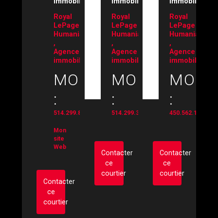
Immobilier
Immobilier
Immobilier
Royal
Royal
Royal
LePage
LePage
LePage
Humania
Humania
Humania
,
,
,
Agence
Agence
Agence
immobilière*
immobilière*
immobilière*
MOBILE
MOBILE
MOBI
:
:
:
514.299.8999
514.299.3414
450.562.1226
Mon
site
Web
Contacter
Contacter
ce
ce
courtier
courtier
Contacter
ce
courtier
Demander
Demander