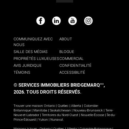
Facebook
LinkedIn
YouTube
Instagram
COMMUNIQUEZ AVEC
ABOUT
NOUS
SALLE DES MÉDIAS
BLOGUE
PROPRIÉTÉS LUXUEUSES
COMMERCIAL
AVIS JURIDIQUE
CONFIDENTIALITÉ
TÉMOINS
ACCESSIBILITÉ
© SERVICES IMMOBILIERS BRIDGEMARQ
,
MD
2026.
TOUS DROITS RÉSERVÉS.
Trouver une maison
Ontario
|
Québec
|
Alberta
|
Colombie-
Britannique
|
Manitoba
|
Saskatchewan
|
Nouveau-Brunswick
|
Terre-
Neuve-et-Labrador
|
Territoires du Nord-Ouest
|
Nouvelle-Écosse
|
Île-du-
Prince-Édouard
|
Yukon
|
Nunavut
.
Maisons à louer -
Ontario
|
Québec
|
Alberta
|
Colombie-Britannique
|