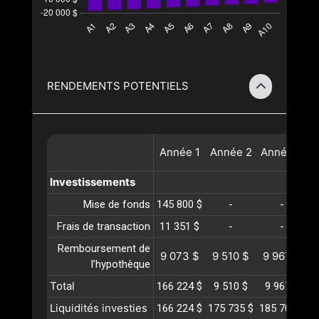
RENDEMENTS POTENTIELS
Année
1
Année
2
Année
3
A
Investissements
Mise de fonds
145 800 $
-
-
Frais de transaction
11 351 $
-
-
Remboursement de
9 073 $
9 510 $
9 967 $
1
l’hypothèque
Total
166 224 $
9 510 $
9 967 $
1
Liquidités investies
166 224 $
175 735 $
185 702 $
1