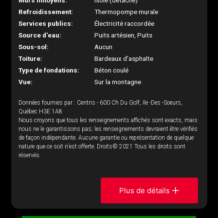
Murs mitoyens:
Isolé (détaché)
Refroidissement:
Thermopompe murale
Services publics:
Électricité raccordée
Source d'eau:
Puits artésien, Puits
Sous-sol:
Aucun
Toiture:
Bardeaux d'asphalte
Type de fondations:
Béton coulé
Vue:
Sur la montagne
Données fournies par : Centris - 600 Ch Du Golf, Ile -Des -Soeurs,
Québec H3E 1A8
Nous croyons que tous les renseignements affichés sont exacts, mais
nous ne le garantissons pas; les renseignements devraient être vérifiés
de façon indépendante. Aucune garantie ou représentation de quelque
nature que ce soit n’est offerte. Droits© 2021 Tous les droits sont
réservés.
Plus de détails