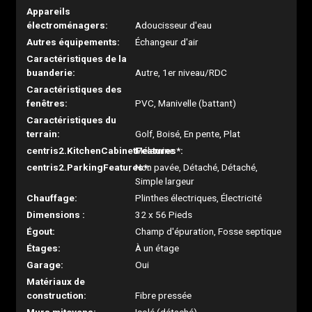
Appareils
électroménagers:
Adoucisseur d'eau
Autres équipements:
Échangeur d'air
Caractéristiques de la
buanderie:
Autre, 1er niveau/RDC
Caractéristiques des
fenêtres:
PVC, Manivelle (battant)
Caractéristiques du
terrain:
Golf, Boisé, En pente, Plat
centris2.KitchenCabinetFeatures*:
Mélamine
centris2.ParkingFeatures*:
Non pavée, Détaché, Détaché,
Simple largeur
Chauffage:
Plinthes électriques, Électricité
Dimensions :
32 x 56 Pieds
Égout:
Champ d'épuration, Fosse septique
Étages:
À un étage
Garage:
Oui
Matériaux de
construction:
Fibre pressée