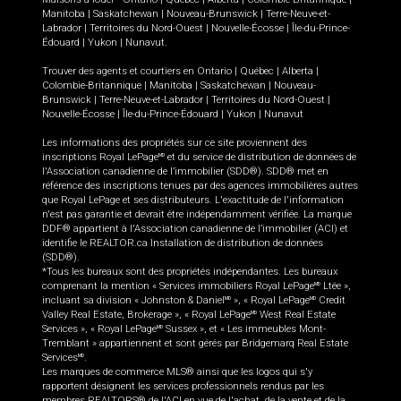
Manitoba
|
Saskatchewan
|
Nouveau-Brunswick
|
Terre-Neuve-et-
Labrador
|
Territoires du Nord-Ouest
|
Nouvelle-Écosse
|
Île-du-Prince-
Édouard
|
Yukon
|
Nunavut
.
Trouver des agents et courtiers en
Ontario
|
Québec
|
Alberta
|
Colombie-Britannique
|
Manitoba
|
Saskatchewan
|
Nouveau-
Brunswick
|
Terre-Neuve-et-Labrador
|
Territoires du Nord-Ouest
|
Nouvelle-Écosse
|
Île-du-Prince-Édouard
|
Yukon
|
Nunavut
Les informations des propriétés sur ce site proviennent des
inscriptions Royal LePage
et du service de distribution de données de
MD
l'Association canadienne de l’immobilier (SDD®). SDD® met en
référence des inscriptions tenues par des agences immobilières autres
que Royal LePage et ses distributeurs. L'exactitude de l'information
n'est pas garantie et devrait être indépendamment vérifiée. La marque
DDF® appartient à l'Association canadienne de l’immobilier (ACI) et
identifie le REALTOR.ca Installation de distribution de données
(SDD®).
*Tous les bureaux sont des propriétés indépendantes. Les bureaux
comprenant la mention « Services immobiliers Royal LePage
Ltée »,
MD
incluant sa division « Johnston & Daniel
», « Royal LePage
Credit
MD
MD
Valley Real Estate, Brokerage », « Royal LePage
West Real Estate
MD
Services », « Royal LePage
Sussex », et « Les immeubles Mont-
MD
Tremblant » appartiennent et sont gérés par Bridgemarq Real Estate
Services
.
MD
Les marques de commerce MLS® ainsi que les logos qui s'y
rapportent désignent les services professionnels rendus par les
membres REALTORS® de l'ACI en vue de l'achat, de la vente et de la