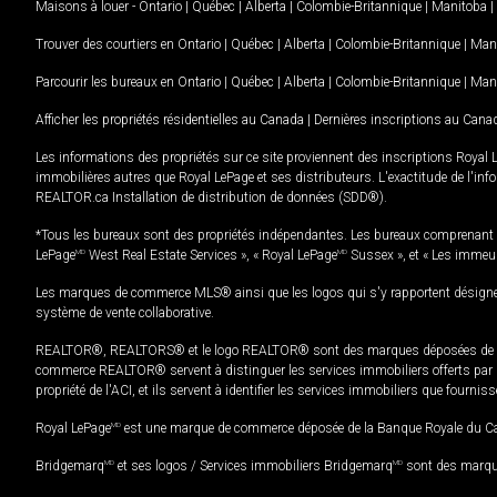
Maisons à louer -
Ontario
|
Québec
|
Alberta
|
Colombie-Britannique
|
Manitoba
|
Trouver des courtiers en
Ontario
|
Québec
|
Alberta
|
Colombie-Britannique
|
Man
Parcourir les bureaux en
Ontario
|
Québec
|
Alberta
|
Colombie-Britannique
|
Man
Afficher les propriétés résidentielles au Canada
|
Dernières inscriptions au Cana
Les informations des propriétés sur ce site proviennent des inscriptions Royal 
immobilières autres que Royal LePage et ses distributeurs. L'exactitude de l'info
REALTOR.ca Installation de distribution de données (SDD®).
*Tous les bureaux sont des propriétés indépendantes. Les bureaux comprenant 
LePage
MD
West Real Estate Services », « Royal LePage
MD
Sussex », et « Les immeu
Les marques de commerce MLS® ainsi que les logos qui s'y rapportent désignent
système de vente collaborative.
REALTOR®, REALTORS® et le logo REALTOR® sont des marques déposées de REAL
commerce REALTOR® servent à distinguer les services immobiliers offerts par le
propriété de l'ACI, et ils servent à identifier les services immobiliers que fourni
Royal LePage
MD
est une marque de commerce déposée de la Banque Royale du Cana
Bridgemarq
MD
et ses logos / Services immobiliers Bridgemarq
MD
sont des marque