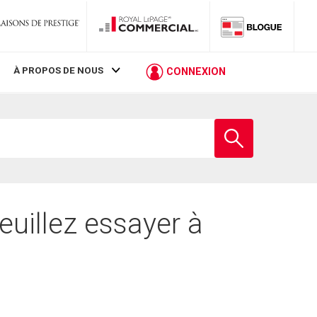
À PROPOS DE NOUS
CONNEXION
Entrez
le
nom
de
l'école
euillez essayer à