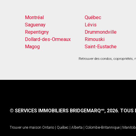
Montréal
Québec
Saguenay
Lévis
Repentigny
Drummondville
Dollard-des-Ormeaux
Rimouski
Magog
Saint-Eustache
Retrouver des condos, copropriétés, m
© SERVICES IMMOBILIERS BRIDGEMARQ
, 2026.
TOUS D
MD
Trouver une maison
Ontario
|
Québec
|
Alberta
|
Colombie-Britannique
|
Manitob