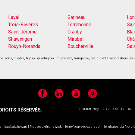
Laval
Gatineau
Lon
Trois-Rivières
Terrebonne
Sai
Saint-Jérôme
Granby
Blai
Shawinigan
Mirabel
Châ
Rouyn-Noranda
Boucherville
Sal
aisons, duplex, triplex, quadruplex, multi-plex, bungalow, plain-pied à vendre dans les 
Facebook
LinkedIn
YouTube
Instagram
ROITS RÉSERVÉS.
COMMUNIQUEZ AVEC NOUS
SALL
a
|
Saskatchewan
|
Nouveau-Brunswick
|
Terre-Neuve-et-Labrador
|
Territoires du Nord