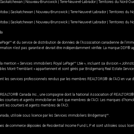
Saskatchewan
|
Nouveau-Brunswick
|
Terre-Neuve-et-Labrador
|
Territoires du Nord-Ou
itoba
|
Saskatchewan
|
Nouveau-Brunswick
|
Terre-Neuve-et-Labrador
|
Territoires du 
itoba
|
Saskatchewan
|
Nouveau-Brunswick
|
Terre-Neuve-et-Labrador
|
Territoires du 
da
LePage
MD
et du service de distribution de données de l'Association canadienne de l’im
rmation n'est pas garantie et devrait être indépendamment vérifiée. La marque DDF® appa
la mention « Services immobiliers Royal LePage
MD
Ltée », incluant sa division « Johnst
bles Mont-Tremblant » appartiennent et sont gérés par Bridgemarq Real Estate Servic
 les services professionnels rendus par les membres REALTORS® de l'ACI en vue de l'a
TOR® Canada Inc., une compagnie dont la National Association of REALTORS® et l'
s courtiers et agents immobilier en tant que membres de l'ACI. Les marques d'homolog
ssent les courtiers et agents membres de l'ACI.
da, utilisée sous licence par les Services immobiliers Bridgemarq
MD
.
s de commerce déposées de Residential Income Fund L.P. et sont utilisées sous lice