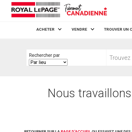
ACHETER
VENDRE
TROUVER UN 
Live
En Direct
Trouvez
Rechercher par
votre
Search
foyer
By
Nous travaillons
RETOURNER SUR LA
PAGE D'ACCUEIL
OU ESSAYEZ UNE DES 