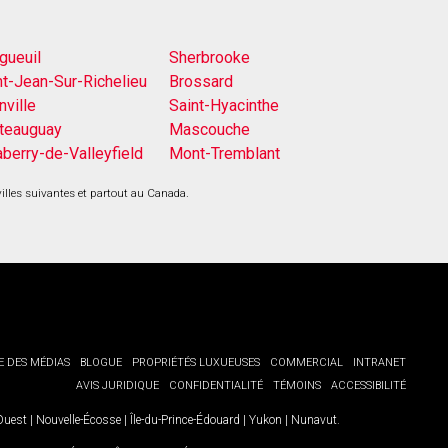
gueuil
Sherbrooke
nt-Jean-Sur-Richelieu
Brossard
nville
Saint-Hyacinthe
teauguay
Mascouche
aberry-de-Valleyfield
Mont-Tremblant
villes suivantes et partout au Canada.
E DES MÉDIAS
BLOGUE
PROPRIÉTÉS LUXUEUSES
COMMERCIAL
INTRANET
AVIS JURIDIQUE
CONFIDENTIALITÉ
TÉMOINS
ACCESSIBILITÉ
-Ouest
|
Nouvelle-Écosse
|
Île-du-Prince-Édouard
|
Yukon
|
Nunavut
.