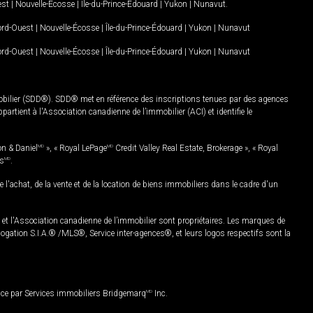
est
|
Nouvelle-Écosse
|
Île-du-Prince-Édouard
|
Yukon
|
Nunavut
.
Nord-Ouest
|
Nouvelle-Écosse
|
Île-du-Prince-Édouard
|
Yukon
|
Nunavut
Nord-Ouest
|
Nouvelle-Écosse
|
Île-du-Prince-Édouard
|
Yukon
|
Nunavut
mobilier (SDD®). SDD® met en référence des inscriptions tenues par des agences
rtient à l'Association canadienne de l’immobilier (ACI) et identifie le
on & Daniel
MD
», « Royal LePage
MD
Credit Valley Real Estate, Brokerage », « Royal
es
MD
.
chat, de la vente et de la location de biens immobiliers dans le cadre d'un
Association canadienne de l’immobilier sont propriétaires. Les marques de
ation S.I.A.® /MLS®, Service inter-agences®, et leurs logos respectifs sont la
nce par Services immobiliers Bridgemarq
MD
Inc.