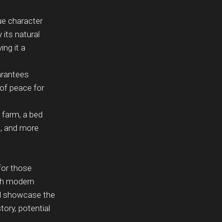
ue character
its natural
ing it a
arantees
 of peace for
l farm, a bed
g, and more
 for those
th modern
nd showcase the
tory, potential