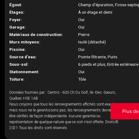
Égout:
Champ d'épuration, Fosse septi
Étages:
À un étage et demi
Foyer:
Oui
Garage:
Oui
Matériaux de construction:
Pierre
Murs mitoyens:
Isolé (détaché)
Piscine:
Oui
Source d'eau:
Pointe filtrante, Puits
Sous-sol:
6 pieds et plus, Entrée extérieure
Stationnement:
Oui
Toiture:
Tôle
Données fournies par : Centris - 600 Ch Du Golf, Ile -Des -Soeurs,
Québec H3E 1A8
Nous croyons que tous les renseignements affichés sont exacts,
mais nous ne le garantissons pas; les renseignements devraient
Plus de
être vérifiés de façon indépendante. Aucune garantie ou
représentation de quelque nature que ce soit n’est offerte. Droits©
2021 Tous les droits sont réservés.