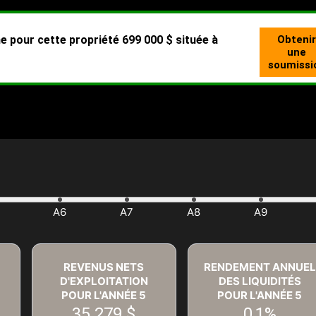
REVENUS NETS
RENDEMENT ANNUEL
D'EXPLOITATION
DES LIQUIDITÉS
POUR L'ANNÉE
5
POUR L'ANNÉE
5
35 279 $
0,1%