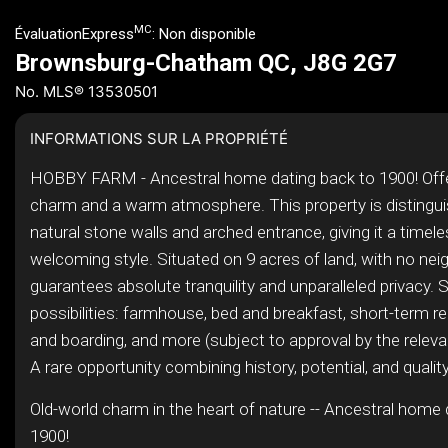
MC
ÉvaluationExpress
:
Non disponible
Brownsburg-Chatham QC, J8G 2G7
No. MLS® 13530501
INFORMATIONS SUR LA PROPRIÉTÉ
HOBBY FARM - Ancestral home dating back to 1900! Offe
charm and a warm atmosphere. This property is distingui
natural stone walls and arched entrance, giving it a timel
welcoming style. Situated on 9 acres of land, with no neig
guarantees absolute tranquility and unparalleled privacy. 
possibilities: farmhouse, bed and breakfast, short-term ren
and boarding, and more (subject to approval by the relevan
A rare opportunity combining history, potential, and quality 
Old-world charm in the heart of nature -- Ancestral home 
1900!