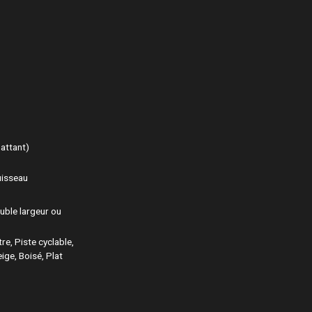
battant)
ruisseau
uble largeur ou
tre, Piste cyclable,
ige, Boisé, Plat