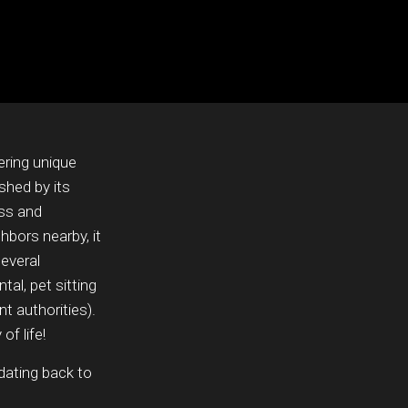
ring unique
shed by its
ess and
hbors nearby, it
Several
tal, pet sitting
t authorities).
of life!
dating back to