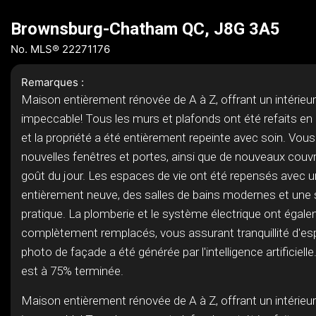
Brownsburg-Chatham QC, J8G 3A5
No. MLS® 22271176
Remarques :
Maison entièrement rénovée de A à Z, offrant un intérieu
impeccable! Tous les murs et plafonds ont été refaits e
et la propriété a été entièrement repeinte avec soin. Vous
nouvelles fenêtres et portes, ainsi que de nouveaux couv
goût du jour. Les espaces de vie ont été repensés avec u
entièrement neuve, des salles de bains modernes et une s
pratique. La plomberie et le système électrique ont égal
complètement remplacés, vous assurant tranquillité d'espr
photo de façade a été générée par l'intelligence artificiell
est à 75% terminée.
Maison entièrement rénovée de A à Z, offrant un intérieu