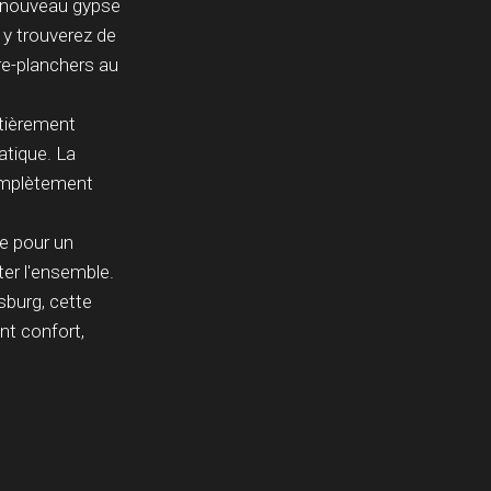
n nouveau gypse
 y trouverez de
re-planchers au
ntièrement
atique. La
omplètement
lée pour un
ter l'ensemble.
sburg, cette
nt confort,