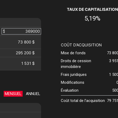
TAUX DE CAPITALISATION
5,19%
$
73 800 $
COÛT D’ACQUISITION
295 200 $
Mise de fonds
73 80
Droits de cession
3 95
1 531 $
immobilière
Frais juridiques
1 50
Modifications
Évaluation
50
MENSUEL
ANNUEL
Coût total de l’acquisition
79 75