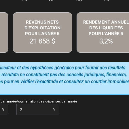
REVENUS NETS
RENDEMENT ANNUEL
D'EXPLOITATION
DES LIQUIDITÉS
POUR L'ANNÉE
5
POUR L'ANNÉE
5
21 858 $
3,2%
utilisateur et des hypothèses générales pour fournir des résultats
 résultats ne constituent pas des conseils juridiques, financiers,
 pour en vérifier l’exactitude et consultez un courtier immobilier
 par année
Augmentation des dépenses par année
%
%