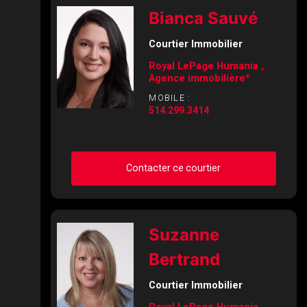
Demander des infos sur
Bianca Sauvé
cette inscription
Courtier Immobilier
Prénom
Royal LePage Humania ,
et
Agence immobilière*
Nom
Courriel
MOBILE :
514.299.3414
Téléphone
(Optionnel)
Contacter ce courtier
Message
Demander des infos sur
Suzanne
cette inscription
Bertrand
Prénom
et
Courtier Immobilier
Nom