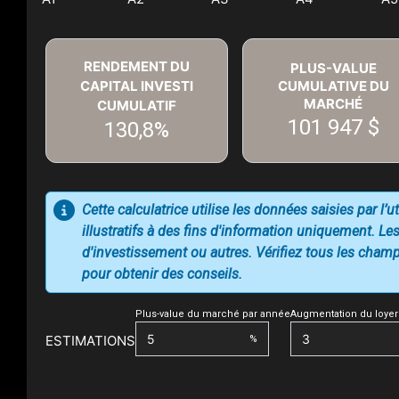
RENDEMENT DU
PLUS-VALUE
CAPITAL INVESTI
CUMULATIVE DU
MARCHÉ
CUMULATIF
101 947 $
130,8%
Cette calculatrice utilise les données saisies par l’
illustratifs à des fins d'information uniquement. Les
d'investissement ou autres. Vérifiez tous les champs
pour obtenir des conseils.
Plus-value du marché par année
Augmentation du loyer
ESTIMATIONS
%