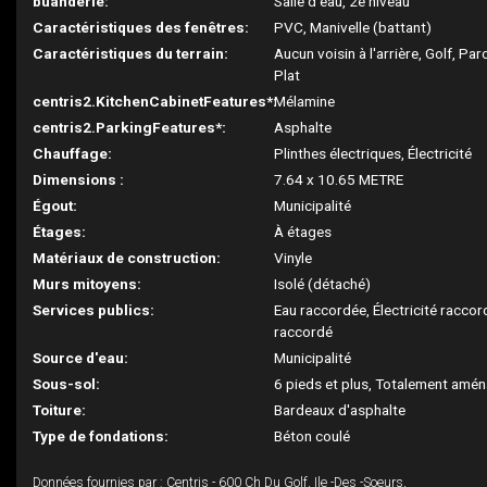
buanderie:
Salle d'eau, 2e niveau
Caractéristiques des fenêtres:
PVC, Manivelle (battant)
Caractéristiques du terrain:
Aucun voisin à l'arrière, Golf, Par
Plat
centris2.KitchenCabinetFeatures*:
Mélamine
centris2.ParkingFeatures*:
Asphalte
Chauffage:
Plinthes électriques, Électricité
Dimensions :
7.64 x 10.65 METRE
Égout:
Municipalité
Étages:
À étages
Matériaux de construction:
Vinyle
Murs mitoyens:
Isolé (détaché)
Services publics:
Eau raccordée, Électricité racco
raccordé
Source d'eau:
Municipalité
Sous-sol:
6 pieds et plus, Totalement amé
Toiture:
Bardeaux d'asphalte
Type de fondations:
Béton coulé
Données fournies par : Centris - 600 Ch Du Golf, Ile -Des -Soeurs,