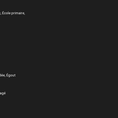
c, École primaire,
rdée, Égout
nagé