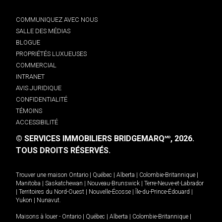
COMMUNIQUEZ AVEC NOUS
SALLE DES MÉDIAS
BLOGUE
PROPRIÉTÉS LUXUEUSES
COMMERCIAL
INTRANET
AVIS JURIDIQUE
CONFIDENTIALITÉ
TÉMOINS
ACCESSIBILITÉ
© SERVICES IMMOBILIERS BRIDGEMARQ
, 2026.
MD
TOUS DROITS RÉSERVÉS.
Trouver une maison
Ontario
|
Québec
|
Alberta
|
Colombie-Britannique
|
Manitoba
|
Saskatchewan
|
Nouveau-Brunswick
|
Terre-Neuve-et-Labrador
|
Territoires du Nord-Ouest
|
Nouvelle-Écosse
|
Île-du-Prince-Édouard
|
Yukon
|
Nunavut
.
Maisons à louer -
Ontario
|
Québec
|
Alberta
|
Colombie-Britannique
|