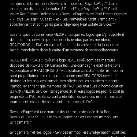
comprenant la mention « Services immobiliers Royal LePage
MD
Ltée »,
incluant sa division « Johnston & Daniel
MD
», « Royal LePage
MD
Credit
Valley Real Estate, Brokerage », « Royal LePage
MD
West Real Estate Services
», « Royal LePage
MD
Sussex », et « Les immeubles Mont-Tremblant »
appartiennent et sont gérés par Bridgemarq Real Estate Services
MD
.
Les marques de commerce MLS® ainsi que les logos qui s'y rapportent
désignent les services professionnels rendus par les membres
REALTORS® de l'ACI en vue de l'achat, de la vente et de la location de
biens immobiliers dans le cadre d'un système de vente collaborative.
REALTOR®, REALTORS® et le logo REALTOR® sont des marques
déposées de REALTOR® Canada Inc., une compagnie dont la National
Association of REALTORS® et l'Association canadienne de l’immobilier
sont propriétaires. Les marques de commerce REALTOR® servent à
distinguer les services immobiliers offerts par les courtiers et agents
immobilier en tant que membres de l'ACI. Les marques d'homologation
S.I.A.® /MLS®, Service inter-agences®, et leurs logos respectifs sont la
propriété de l'ACI, et ils servent à identifier les services immobiliers que
fournissent les courtiers et agents membres de l'ACI.
Royal LePage
MD
est une marque de commerce déposée de la Banque
Royale du Canada, utilisée sous licence par les Services immobiliers
Bridgemarq
MD
.
Bridgemarq
MD
et ses logos / Services immobiliers Bridgemarq
MD
sont des