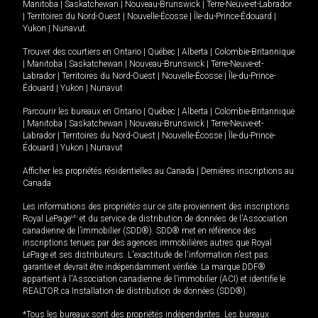
Manitoba
|
Saskatchewan
|
Nouveau-Brunswick
|
Terre-Neuve-et-Labrador
|
Territoires du Nord-Ouest
|
Nouvelle-Écosse
|
Île-du-Prince-Édouard
|
Yukon
|
Nunavut
.
Trouver des courtiers en
Ontario
|
Québec
|
Alberta
|
Colombie-Britannique
|
Manitoba
|
Saskatchewan
|
Nouveau-Brunswick
|
Terre-Neuve-et-
Labrador
|
Territoires du Nord-Ouest
|
Nouvelle-Écosse
|
Île-du-Prince-
Édouard
|
Yukon
|
Nunavut
Parcourir les bureaux en
Ontario
|
Québec
|
Alberta
|
Colombie-Britannique
|
Manitoba
|
Saskatchewan
|
Nouveau-Brunswick
|
Terre-Neuve-et-
Labrador
|
Territoires du Nord-Ouest
|
Nouvelle-Écosse
|
Île-du-Prince-
Édouard
|
Yukon
|
Nunavut
Afficher les propriétés résidentielles au Canada
|
Dernières inscriptions au
Canada
Les informations des propriétés sur ce site proviennent des inscriptions
Royal LePage
MD
et du service de distribution de données de l'Association
canadienne de l’immobilier (SDD®). SDD® met en référence des
inscriptions tenues par des agences immobilières autres que Royal
LePage et ses distributeurs. L'exactitude de l'information n'est pas
garantie et devrait être indépendamment vérifiée. La marque DDF®
appartient à l'Association canadienne de l’immobilier (ACI) et identifie le
REALTOR.ca Installation de distribution de données (SDD®).
*Tous les bureaux sont des propriétés indépendantes. Les bureaux