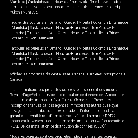
Manitoba
|
Saskatchewan
|
Nouveau-Brunswick
|
Terre-Neuve-et-Labrador
|
Territoires du Nord-Ouest
|
Nouvelle-Écosse
|
Île-du-Prince-Édouard
|
Yukon
|
Nunavut
.
Trouver des courtiers en
Ontario
|
Québec
|
Alberta
|
Colombie-Britannique
|
Manitoba
|
Saskatchewan
|
Nouveau-Brunswick
|
Terre-Neuve-et-
Labrador
|
Territoires du Nord-Ouest
|
Nouvelle-Écosse
|
Île-du-Prince-
Édouard
|
Yukon
|
Nunavut
Parcourir les bureaux en
Ontario
|
Québec
|
Alberta
|
Colombie-Britannique
|
Manitoba
|
Saskatchewan
|
Nouveau-Brunswick
|
Terre-Neuve-et-
Labrador
|
Territoires du Nord-Ouest
|
Nouvelle-Écosse
|
Île-du-Prince-
Édouard
|
Yukon
|
Nunavut
Afficher les propriétés résidentielles au Canada
|
Dernières inscriptions au
Canada
Les informations des propriétés sur ce site proviennent des inscriptions
Royal LePage
MD
et du service de distribution de données de l'Association
canadienne de l’immobilier (SDD®). SDD® met en référence des
inscriptions tenues par des agences immobilières autres que Royal
LePage et ses distributeurs. L'exactitude de l'information n'est pas
garantie et devrait être indépendamment vérifiée. La marque DDF®
appartient à l'Association canadienne de l’immobilier (ACI) et identifie le
REALTOR.ca Installation de distribution de données (SDD®).
*Tous les bureaux sont des propriétés indépendantes. Les bureaux