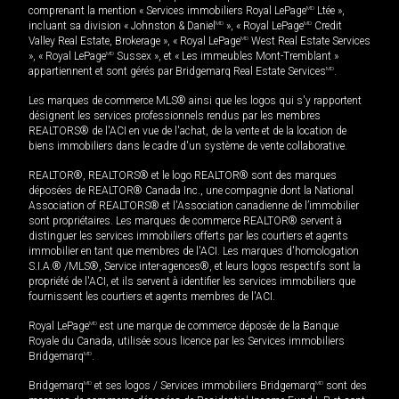
comprenant la mention « Services immobiliers Royal LePage
MD
Ltée »,
incluant sa division « Johnston & Daniel
MD
», « Royal LePage
MD
Credit
Valley Real Estate, Brokerage », « Royal LePage
MD
West Real Estate Services
», « Royal LePage
MD
Sussex », et « Les immeubles Mont-Tremblant »
appartiennent et sont gérés par Bridgemarq Real Estate Services
MD
.
Les marques de commerce MLS® ainsi que les logos qui s'y rapportent
désignent les services professionnels rendus par les membres
REALTORS® de l'ACI en vue de l'achat, de la vente et de la location de
biens immobiliers dans le cadre d'un système de vente collaborative.
REALTOR®, REALTORS® et le logo REALTOR® sont des marques
déposées de REALTOR® Canada Inc., une compagnie dont la National
Association of REALTORS® et l'Association canadienne de l’immobilier
sont propriétaires. Les marques de commerce REALTOR® servent à
distinguer les services immobiliers offerts par les courtiers et agents
immobilier en tant que membres de l'ACI. Les marques d'homologation
S.I.A.® /MLS®, Service inter-agences®, et leurs logos respectifs sont la
propriété de l'ACI, et ils servent à identifier les services immobiliers que
fournissent les courtiers et agents membres de l'ACI.
Royal LePage
MD
est une marque de commerce déposée de la Banque
Royale du Canada, utilisée sous licence par les Services immobiliers
Bridgemarq
MD
.
Bridgemarq
MD
et ses logos / Services immobiliers Bridgemarq
MD
sont des