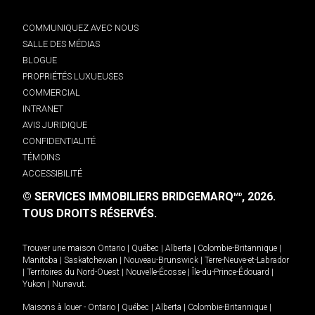
COMMUNIQUEZ AVEC NOUS
SALLE DES MÉDIAS
BLOGUE
PROPRIÉTÉS LUXUEUSES
COMMERCIAL
INTRANET
AVIS JURIDIQUE
CONFIDENTIALITÉ
TÉMOINS
ACCESSIBILITÉ
© SERVICES IMMOBILIERS BRIDGEMARQ
, 2026.
MD
TOUS DROITS RÉSERVÉS.
Trouver une maison
Ontario
|
Québec
|
Alberta
|
Colombie-Britannique
|
Manitoba
|
Saskatchewan
|
Nouveau-Brunswick
|
Terre-Neuve-et-Labrador
|
Territoires du Nord-Ouest
|
Nouvelle-Écosse
|
Île-du-Prince-Édouard
|
Yukon
|
Nunavut
.
Maisons à louer -
Ontario
|
Québec
|
Alberta
|
Colombie-Britannique
|