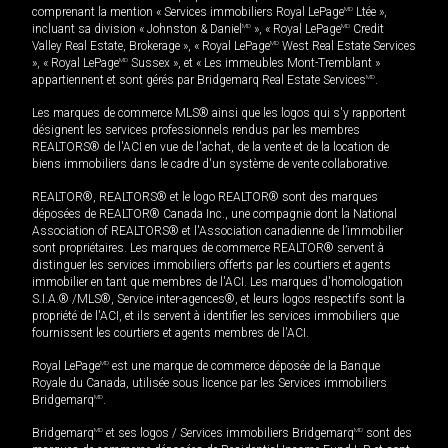
comprenant la mention « Services immobiliers Royal LePage
MD
Ltée »,
incluant sa division « Johnston & Daniel
MD
», « Royal LePage
MD
Credit
Valley Real Estate, Brokerage », « Royal LePage
MD
West Real Estate Services
», « Royal LePage
MD
Sussex », et « Les immeubles Mont-Tremblant »
appartiennent et sont gérés par Bridgemarq Real Estate Services
MD
.
Les marques de commerce MLS® ainsi que les logos qui s'y rapportent
désignent les services professionnels rendus par les membres
REALTORS® de l'ACI en vue de l'achat, de la vente et de la location de
biens immobiliers dans le cadre d'un système de vente collaborative.
REALTOR®, REALTORS® et le logo REALTOR® sont des marques
déposées de REALTOR® Canada Inc., une compagnie dont la National
Association of REALTORS® et l'Association canadienne de l’immobilier
sont propriétaires. Les marques de commerce REALTOR® servent à
distinguer les services immobiliers offerts par les courtiers et agents
immobilier en tant que membres de l'ACI. Les marques d'homologation
S.I.A.® /MLS®, Service inter-agences®, et leurs logos respectifs sont la
propriété de l'ACI, et ils servent à identifier les services immobiliers que
fournissent les courtiers et agents membres de l'ACI.
Royal LePage
MD
est une marque de commerce déposée de la Banque
Royale du Canada, utilisée sous licence par les Services immobiliers
Bridgemarq
MD
.
Bridgemarq
MD
et ses logos / Services immobiliers Bridgemarq
MD
sont des