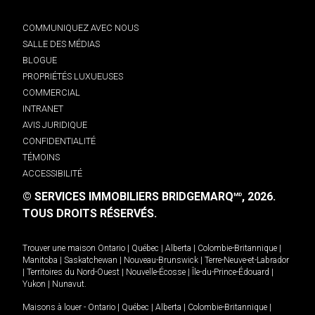
COMMUNIQUEZ AVEC NOUS
SALLE DES MÉDIAS
BLOGUE
PROPRIÉTÉS LUXUEUSES
COMMERCIAL
INTRANET
AVIS JURIDIQUE
CONFIDENTIALITÉ
TÉMOINS
ACCESSIBILITÉ
© SERVICES IMMOBILIERS BRIDGEMARQ
, 2026.
MD
TOUS DROITS RÉSERVÉS.
Trouver une maison
Ontario
|
Québec
|
Alberta
|
Colombie-Britannique
|
Manitoba
|
Saskatchewan
|
Nouveau-Brunswick
|
Terre-Neuve-et-Labrador
|
Territoires du Nord-Ouest
|
Nouvelle-Écosse
|
Île-du-Prince-Édouard
|
Yukon
|
Nunavut
.
Maisons à louer -
Ontario
|
Québec
|
Alberta
|
Colombie-Britannique
|