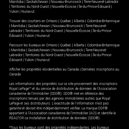
Manitoba
|
Saskatchewan
|
Nouveau-Brunswick
|
Terre-Neuve-et-Labrador
|
Territoires du Nord-Ouest
|
Nouvelle-Écosse
|
Île-du-Prince-Édouard
|
Yukon
|
Nunavut
.
Trouver des courtiers en
Ontario
|
Québec
|
Alberta
|
Colombie-Britannique
|
Manitoba
|
Saskatchewan
|
Nouveau-Brunswick
|
Terre-Neuve-et-
Labrador
|
Territoires du Nord-Ouest
|
Nouvelle-Écosse
|
Île-du-Prince-
Édouard
|
Yukon
|
Nunavut
Parcourir les bureaux en
Ontario
|
Québec
|
Alberta
|
Colombie-Britannique
|
Manitoba
|
Saskatchewan
|
Nouveau-Brunswick
|
Terre-Neuve-et-
Labrador
|
Territoires du Nord-Ouest
|
Nouvelle-Écosse
|
Île-du-Prince-
Édouard
|
Yukon
|
Nunavut
Afficher les propriétés résidentielles au Canada
|
Dernières inscriptions au
Canada
Les informations des propriétés sur ce site proviennent des inscriptions
Royal LePage
MD
et du service de distribution de données de l'Association
canadienne de l’immobilier (SDD®). SDD® met en référence des
inscriptions tenues par des agences immobilières autres que Royal
LePage et ses distributeurs. L'exactitude de l'information n'est pas
garantie et devrait être indépendamment vérifiée. La marque DDF®
appartient à l'Association canadienne de l’immobilier (ACI) et identifie le
REALTOR.ca Installation de distribution de données (SDD®).
*Tous les bureaux sont des propriétés indépendantes. Les bureaux