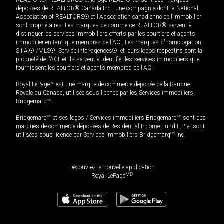
REALTOR®, REALTORS® et le logo REALTOR® sont des marques
déposées de REALTOR® Canada Inc., une compagnie dont la National
Association of REALTORS® et l'Association canadienne de l’immobilier
sont propriétaires. Les marques de commerce REALTOR® servent à
distinguer les services immobiliers offerts par les courtiers et agents
immobilier en tant que membres de l'ACI. Les marques d'homologation
S.I.A.® /MLS®, Service inter-agences®, et leurs logos respectifs sont la
propriété de l'ACI, et ils servent à identifier les services immobiliers que
fournissent les courtiers et agents membres de l'ACI.
Royal LePage
MD
est une marque de commerce déposée de la Banque
Royale du Canada, utilisée sous licence par les Services immobiliers
Bridgemarq
MD
.
Bridgemarq
MD
et ses logos / Services immobiliers Bridgemarq
MD
sont des
marques de commerce déposées de Residential Income Fund L.P. et sont
utilisées sous licence par Services immobiliers Bridgemarq
MD
Inc.
Découvrez la nouvelle application
MD
Royal LePage