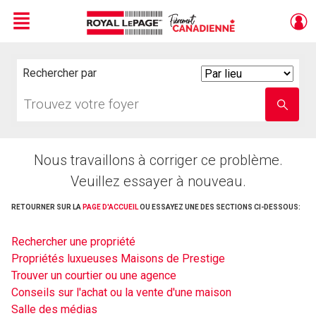
Menu
Live
En Direct
Rechercher par
Search
By
Trouvez
Entrez
votre
le
foyer
nom
de
l'école
Nous travaillons à corriger ce problème.
Veuillez essayer à nouveau.
RETOURNER SUR LA
PAGE D'ACCUEIL
OU ESSAYEZ UNE DES SECTIONS CI-DESSOUS:
Rechercher une propriété
Propriétés luxueuses Maisons de Prestige
Trouver un courtier ou une agence
Conseils sur l'achat ou la vente d'une maison
Salle des médias