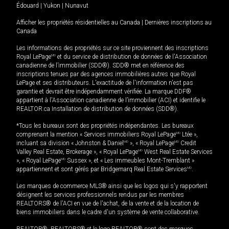
Édouard
|
Yukon
|
Nunavut
Afficher les propriétés résidentielles au Canada
|
Dernières inscriptions au
Canada
Les informations des propriétés sur ce site proviennent des inscriptions
Royal LePage
MD
et du service de distribution de données de l'Association
canadienne de l’immobilier (SDD®). SDD® met en référence des
inscriptions tenues par des agences immobilières autres que Royal
LePage et ses distributeurs. L'exactitude de l'information n'est pas
garantie et devrait être indépendamment vérifiée. La marque DDF®
appartient à l'Association canadienne de l’immobilier (ACI) et identifie le
REALTOR.ca Installation de distribution de données (SDD®).
*Tous les bureaux sont des propriétés indépendantes. Les bureaux
comprenant la mention « Services immobiliers Royal LePage
MD
Ltée »,
incluant sa division « Johnston & Daniel
MD
», « Royal LePage
MD
Credit
Valley Real Estate, Brokerage », « Royal LePage
MD
West Real Estate Services
», « Royal LePage
MD
Sussex », et « Les immeubles Mont-Tremblant »
appartiennent et sont gérés par Bridgemarq Real Estate Services
MD
.
Les marques de commerce MLS® ainsi que les logos qui s'y rapportent
désignent les services professionnels rendus par les membres
REALTORS® de l'ACI en vue de l'achat, de la vente et de la location de
biens immobiliers dans le cadre d'un système de vente collaborative.