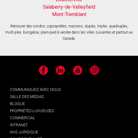
Salaberry-de-Valleyfield
Mont-Tremblant
Retrouver des condos, copropriétés, maisons, duplex, triplex, quadruplex,
multi-plex, bungalow, plain-pied à vendre dans les villes suivantes et partout au
Canada.
Facebook
LinkedIn
YouTube
Instagram
COMMUNIQUEZ AVEC NOUS
SALLE DES MÉDIAS
BLOGUE
PROPRIÉTÉS LUXUEUSES
COMMERCIAL
INTRANET
AVIS JURIDIQUE