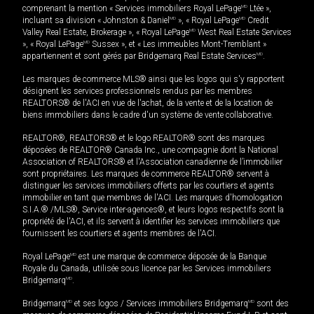
comprenant la mention « Services immobiliers Royal LePage
MD
Ltée »,
incluant sa division « Johnston & Daniel
MD
», « Royal LePage
MD
Credit
Valley Real Estate, Brokerage », « Royal LePage
MD
West Real Estate Services
», « Royal LePage
MD
Sussex », et « Les immeubles Mont-Tremblant »
appartiennent et sont gérés par Bridgemarq Real Estate Services
MD
.
Les marques de commerce MLS® ainsi que les logos qui s'y rapportent
désignent les services professionnels rendus par les membres
REALTORS® de l'ACI en vue de l'achat, de la vente et de la location de
biens immobiliers dans le cadre d'un système de vente collaborative.
REALTOR®, REALTORS® et le logo REALTOR® sont des marques
déposées de REALTOR® Canada Inc., une compagnie dont la National
Association of REALTORS® et l'Association canadienne de l’immobilier
sont propriétaires. Les marques de commerce REALTOR® servent à
distinguer les services immobiliers offerts par les courtiers et agents
immobilier en tant que membres de l'ACI. Les marques d'homologation
S.I.A.® /MLS®, Service inter-agences®, et leurs logos respectifs sont la
propriété de l'ACI, et ils servent à identifier les services immobiliers que
fournissent les courtiers et agents membres de l'ACI.
Royal LePage
MD
est une marque de commerce déposée de la Banque
Royale du Canada, utilisée sous licence par les Services immobiliers
Bridgemarq
MD
.
Bridgemarq
MD
et ses logos / Services immobiliers Bridgemarq
MD
sont des