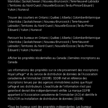
Manitoba
|
Saskatchewan
|
Nouveau-Brunswick
|
Terre-Neuve-et-Labrador
|
Territoires du Nord-Ouest
|
Nouvelle-Écosse
|
Île-du-Prince-Édouard
|
Yukon
|
Nunavut
.
Trouver des courtiers en
Ontario
|
Québec
|
Alberta
|
Colombie-Britannique
|
Manitoba
|
Saskatchewan
|
Nouveau-Brunswick
|
Terre-Neuve-et-
Labrador
|
Territoires du Nord-Ouest
|
Nouvelle-Écosse
|
Île-du-Prince-
Édouard
|
Yukon
|
Nunavut
Parcourir les bureaux en
Ontario
|
Québec
|
Alberta
|
Colombie-Britannique
|
Manitoba
|
Saskatchewan
|
Nouveau-Brunswick
|
Terre-Neuve-et-
Labrador
|
Territoires du Nord-Ouest
|
Nouvelle-Écosse
|
Île-du-Prince-
Édouard
|
Yukon
|
Nunavut
Afficher les propriétés résidentielles au Canada
|
Dernières inscriptions au
Canada
Les informations des propriétés sur ce site proviennent des inscriptions
Royal LePage
MD
et du service de distribution de données de l'Association
canadienne de l’immobilier (SDD®). SDD® met en référence des
inscriptions tenues par des agences immobilières autres que Royal
LePage et ses distributeurs. L'exactitude de l'information n'est pas
garantie et devrait être indépendamment vérifiée. La marque DDF®
appartient à l'Association canadienne de l’immobilier (ACI) et identifie le
REALTOR.ca Installation de distribution de données (SDD®).
*Tous les bureaux sont des propriétés indépendantes. Les bureaux