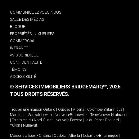
COMMUNIQUEZ AVEC NOUS
SALLE DES MÉDIAS
BLOGUE
PROPRIÉTÉS LUXUEUSES
COMMERCIAL
INTRANET
AVIS JURIDIQUE
CONFIDENTIALITÉ
TÉMOINS
ACCESSIBILITÉ
© SERVICES IMMOBILIERS BRIDGEMARQ
, 2026.
MD
TOUS DROITS RÉSERVÉS.
Trouver une maison
Ontario
|
Québec
|
Alberta
|
Colombie-Britannique
|
Manitoba
|
Saskatchewan
|
Nouveau-Brunswick
|
Terre-Neuve-et-Labrador
|
Territoires du Nord-Ouest
|
Nouvelle-Écosse
|
Île-du-Prince-Édouard
|
Yukon
|
Nunavut
.
Maisons à louer -
Ontario
|
Québec
|
Alberta
|
Colombie-Britannique
|