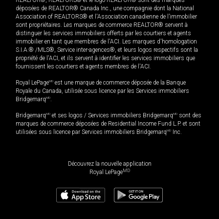
REALTOR®, REALTORS® et le logo REALTOR® sont des marques
déposées de REALTOR® Canada Inc., une compagnie dont la National
Association of REALTORS® et l'Association canadienne de l’immobilier
sont propriétaires. Les marques de commerce REALTOR® servent à
distinguer les services immobiliers offerts par les courtiers et agents
immobilier en tant que membres de l'ACI. Les marques d'homologation
S.I.A.® /MLS®, Service inter-agences®, et leurs logos respectifs sont la
propriété de l'ACI, et ils servent à identifier les services immobiliers que
fournissent les courtiers et agents membres de l'ACI.
Royal LePage
MD
est une marque de commerce déposée de la Banque
Royale du Canada, utilisée sous licence par les Services immobiliers
Bridgemarq
MD
.
Bridgemarq
MD
et ses logos / Services immobiliers Bridgemarq
MD
sont des
marques de commerce déposées de Residential Income Fund L.P. et sont
utilisées sous licence par Services immobiliers Bridgemarq
MD
Inc.
Découvrez la nouvelle application
MD
Royal LePage