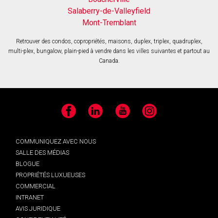
Salaberry-de-Valleyfield
Mont-Tremblant
Retrouver des condos, copropriétés, maisons, duplex, triplex, quadruplex,
multi-plex, bungalow, plain-pied à vendre dans les villes suivantes et partout au
Canada.
Facebook
LinkedIn
YouTube
Instagram
COMMUNIQUEZ AVEC NOUS
SALLE DES MÉDIAS
BLOGUE
PROPRIÉTÉS LUXUEUSES
COMMERCIAL
INTRANET
AVIS JURIDIQUE