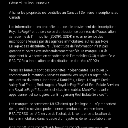
Édouard
|
Yukon
|
Nunavut
Afficher les propriétés résidentielles au Canada
|
Dernières inscriptions au
Canada
Les informations des propriétés sur ce site proviennent des inscriptions
Royal LePage
MD
et du service de distribution de données de l'Association
canadienne de l’immobilier (SDD®). SDD® met en référence des
inscriptions tenues par des agences immobilières autres que Royal
LePage et ses distributeurs. L'exactitude de l'information n'est pas
garantie et devrait être indépendamment vérifiée. La marque DDF®
appartient à l'Association canadienne de l’immobilier (ACI) et identifie le
REALTOR.ca Installation de distribution de données (SDD®).
*Tous les bureaux sont des propriétés indépendantes. Les bureaux
comprenant la mention « Services immobiliers Royal LePage
MD
Ltée »,
incluant sa division « Johnston & Daniel
MD
», « Royal LePage
MD
Credit
Valley Real Estate, Brokerage », « Royal LePage
MD
West Real Estate Services
», « Royal LePage
MD
Sussex », et « Les immeubles Mont-Tremblant »
appartiennent et sont gérés par Bridgemarq Real Estate Services
MD
.
Les marques de commerce MLS® ainsi que les logos qui s'y rapportent
désignent les services professionnels rendus par les membres
REALTORS® de l'ACI en vue de l'achat, de la vente et de la location de
biens immobiliers dans le cadre d'un système de vente collaborative.