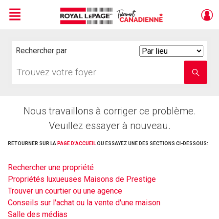
Menu
Live
En Direct
Rechercher par
Search
By
Trouvez
Entrez
votre
le
foyer
nom
de
l'école
Nous travaillons à corriger ce problème.
Veuillez essayer à nouveau.
RETOURNER SUR LA
PAGE D'ACCUEIL
OU ESSAYEZ UNE DES SECTIONS CI-DESSOUS:
Rechercher une propriété
Propriétés luxueuses Maisons de Prestige
Trouver un courtier ou une agence
Conseils sur l'achat ou la vente d'une maison
Salle des médias