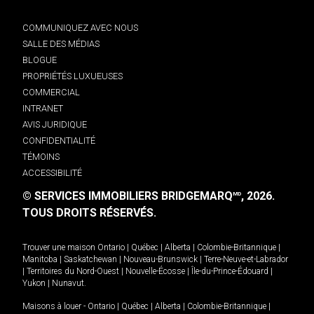
COMMUNIQUEZ AVEC NOUS
SALLE DES MÉDIAS
BLOGUE
PROPRIÉTÉS LUXUEUSES
COMMERCIAL
INTRANET
AVIS JURIDIQUE
CONFIDENTIALITÉ
TÉMOINS
ACCESSIBILITÉ
© SERVICES IMMOBILIERS BRIDGEMARQ
, 2026.
MD
TOUS DROITS RÉSERVÉS.
Trouver une maison
Ontario
|
Québec
|
Alberta
|
Colombie-Britannique
|
Manitoba
|
Saskatchewan
|
Nouveau-Brunswick
|
Terre-Neuve-et-Labrador
|
Territoires du Nord-Ouest
|
Nouvelle-Écosse
|
Île-du-Prince-Édouard
|
Yukon
|
Nunavut
.
Maisons à louer -
Ontario
|
Québec
|
Alberta
|
Colombie-Britannique
|