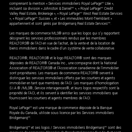
comprenant la mention « Services immobiliers Royal LePage
MD
Ltée »,
incluant sa division « Johnston & Daniel
MD
», « Royal LePage
MD
Credit
Valley Real Estate, Brokerage », « Royal LePage
MD
West Real Estate Services
», « Royal LePage
MD
Sussex », et « Les immeubles Mont-Tremblant »
appartiennent et sont gérés par Bridgemarq Real Estate Services
MD
.
Les marques de commerce MLS® ainsi que les logos qui s'y rapportent
désignent les services professionnels rendus par les membres
REALTORS® de l'ACI en vue de l'achat, de la vente et de la location de
biens immobiliers dans le cadre d'un système de vente collaborative.
REALTOR®, REALTORS® et le logo REALTOR® sont des marques
déposées de REALTOR® Canada Inc., une compagnie dont la National
Association of REALTORS® et l'Association canadienne de l’immobilier
sont propriétaires. Les marques de commerce REALTOR® servent à
distinguer les services immobiliers offerts par les courtiers et agents
immobilier en tant que membres de l'ACI. Les marques d'homologation
S.I.A.® /MLS®, Service inter-agences®, et leurs logos respectifs sont la
propriété de l'ACI, et ils servent à identifier les services immobiliers que
fournissent les courtiers et agents membres de l'ACI.
Royal LePage
MD
est une marque de commerce déposée de la Banque
Royale du Canada, utilisée sous licence par les Services immobiliers
Bridgemarq
MD
.
Bridgemarq
MD
et ses logos / Services immobiliers Bridgemarq
MD
sont des