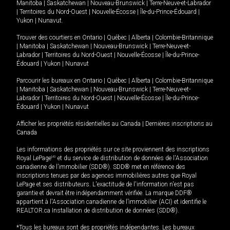
Manitoba
|
Saskatchewan
|
Nouveau-Brunswick
|
Terre-Neuve-et-Labrador
|
Territoires du Nord-Ouest
|
Nouvelle-Écosse
|
Île-du-Prince-Édouard
|
Yukon
|
Nunavut
.
Trouver des courtiers en
Ontario
|
Québec
|
Alberta
|
Colombie-Britannique
|
Manitoba
|
Saskatchewan
|
Nouveau-Brunswick
|
Terre-Neuve-et-
Labrador
|
Territoires du Nord-Ouest
|
Nouvelle-Écosse
|
Île-du-Prince-
Édouard
|
Yukon
|
Nunavut
Parcourir les bureaux en
Ontario
|
Québec
|
Alberta
|
Colombie-Britannique
|
Manitoba
|
Saskatchewan
|
Nouveau-Brunswick
|
Terre-Neuve-et-
Labrador
|
Territoires du Nord-Ouest
|
Nouvelle-Écosse
|
Île-du-Prince-
Édouard
|
Yukon
|
Nunavut
Afficher les propriétés résidentielles au Canada
|
Dernières inscriptions au
Canada
Les informations des propriétés sur ce site proviennent des inscriptions
Royal LePage
MD
et du service de distribution de données de l'Association
canadienne de l’immobilier (SDD®). SDD® met en référence des
inscriptions tenues par des agences immobilières autres que Royal
LePage et ses distributeurs. L'exactitude de l'information n'est pas
garantie et devrait être indépendamment vérifiée. La marque DDF®
appartient à l'Association canadienne de l’immobilier (ACI) et identifie le
REALTOR.ca Installation de distribution de données (SDD®).
*Tous les bureaux sont des propriétés indépendantes. Les bureaux