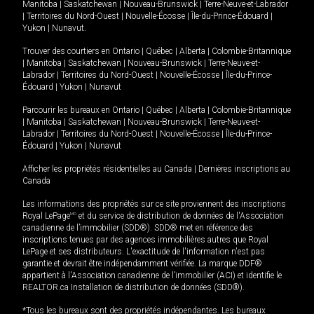
Manitoba
|
Saskatchewan
|
Nouveau-Brunswick
|
Terre-Neuve-et-Labrador
|
Territoires du Nord-Ouest
|
Nouvelle-Écosse
|
Île-du-Prince-Édouard
|
Yukon
|
Nunavut
.
Trouver des courtiers en
Ontario
|
Québec
|
Alberta
|
Colombie-Britannique
|
Manitoba
|
Saskatchewan
|
Nouveau-Brunswick
|
Terre-Neuve-et-
Labrador
|
Territoires du Nord-Ouest
|
Nouvelle-Écosse
|
Île-du-Prince-
Édouard
|
Yukon
|
Nunavut
Parcourir les bureaux en
Ontario
|
Québec
|
Alberta
|
Colombie-Britannique
|
Manitoba
|
Saskatchewan
|
Nouveau-Brunswick
|
Terre-Neuve-et-
Labrador
|
Territoires du Nord-Ouest
|
Nouvelle-Écosse
|
Île-du-Prince-
Édouard
|
Yukon
|
Nunavut
Afficher les propriétés résidentielles au Canada
|
Dernières inscriptions au
Canada
Les informations des propriétés sur ce site proviennent des inscriptions
Royal LePage
MD
et du service de distribution de données de l'Association
canadienne de l’immobilier (SDD®). SDD® met en référence des
inscriptions tenues par des agences immobilières autres que Royal
LePage et ses distributeurs. L'exactitude de l'information n'est pas
garantie et devrait être indépendamment vérifiée. La marque DDF®
appartient à l'Association canadienne de l’immobilier (ACI) et identifie le
REALTOR.ca Installation de distribution de données (SDD®).
*Tous les bureaux sont des propriétés indépendantes. Les bureaux