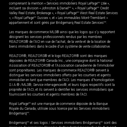
comprenant la mention « Services immobiliers Royal LePage
MD
Ltée »,
incluant sa division « Johnston & Daniel
MD
», « Royal LePage
MD
Credit
Valley Real Estate, Brokerage », « Royal LePage
MD
West Real Estate Services
», « Royal LePage
MD
Sussex », et « Les immeubles Mont-Tremblant »
appartiennent et sont gérés par Bridgemarq Real Estate Services
MD
.
Les marques de commerce MLS® ainsi que les logos qui s'y rapportent
désignent les services professionnels rendus par les membres
REALTORS® de l'ACI en vue de l'achat, de la vente et de la location de
biens immobiliers dans le cadre d'un système de vente collaborative.
REALTOR®, REALTORS® et le logo REALTOR® sont des marques
déposées de REALTOR® Canada Inc., une compagnie dont la National
Association of REALTORS® et l'Association canadienne de l’immobilier
sont propriétaires. Les marques de commerce REALTOR® servent à
distinguer les services immobiliers offerts par les courtiers et agents
immobilier en tant que membres de l'ACI. Les marques d'homologation
S.I.A.® /MLS®, Service inter-agences®, et leurs logos respectifs sont la
propriété de l'ACI, et ils servent à identifier les services immobiliers que
fournissent les courtiers et agents membres de l'ACI.
Royal LePage
MD
est une marque de commerce déposée de la Banque
Royale du Canada, utilisée sous licence par les Services immobiliers
Bridgemarq
MD
.
Bridgemarq
MD
et ses logos / Services immobiliers Bridgemarq
MD
sont des