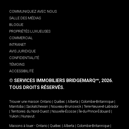
COMMUNIQUEZ AVEC NOUS
SALLE DES MÉDIAS
BLOGUE
PROPRIÉTÉS LUXUEUSES
COMMERCIAL
INTRANET
AVIS JURIDIQUE
CONFIDENTIALITÉ
TÉMOINS
ACCESSIBILITÉ
© SERVICES IMMOBILIERS BRIDGEMARQ
, 2026.
MD
TOUS DROITS RÉSERVÉS.
Trouver une maison
Ontario
|
Québec
|
Alberta
|
Colombie-Britannique
|
Manitoba
|
Saskatchewan
|
Nouveau-Brunswick
|
Terre-Neuve-et-Labrador
|
Territoires du Nord-Ouest
|
Nouvelle-Écosse
|
Île-du-Prince-Édouard
|
Yukon
|
Nunavut
.
Maisons à louer -
Ontario
|
Québec
|
Alberta
|
Colombie-Britannique
|