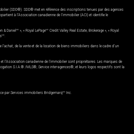
mobilier (SDD®). SDD® met en référence des inscriptions tenues par des agences
rtient à l'Association canadienne de l’immobilier (ACI) et identifie le
on & Daniel
MD
», « Royal LePage
MD
Credit Valley Real Estate, Brokerage », « Royal
es
MD
.
chat, de la vente et de la location de biens immobiliers dans le cadre d'un
Association canadienne de l’immobilier sont propriétaires. Les marques de
ation S.I.A.® /MLS®, Service inter-agences®, et leurs logos respectifs sont la
nce par Services immobiliers Bridgemarq
MD
Inc.