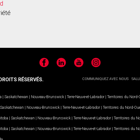
rd
iété
Facebook
LinkedIn
YouTube
Instagram
ROITS RÉSERVÉS.
COMMUNIQUEZ AVEC NOUS
SALL
a
|
Saskatchewan
|
Nouveau-Brunswick
|
Terre-Neuve-et-Labrador
|
Territoires du Nord
Saskatchewan
|
Nouveau-Brunswick
|
Terre-Neuve-et-Labrador
|
Territoires du Nord-Ou
itoba
|
Saskatchewan
|
Nouveau-Brunswick
|
Terre-Neuve-et-Labrador
|
Territoires du 
itoba
|
Saskatchewan
|
Nouveau-Brunswick
|
Terre-Neuve-et-Labrador
|
Territoires du 
da