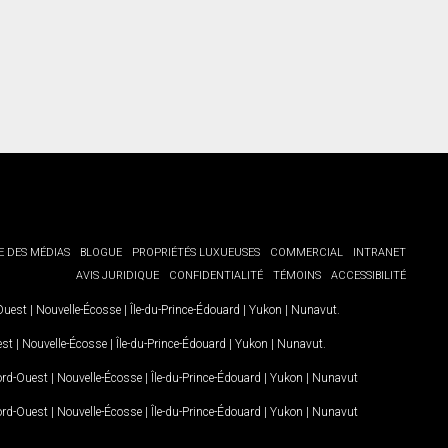
E DES MÉDIAS
BLOGUE
PROPRIÉTÉS LUXUEUSES
COMMERCIAL
INTRANET
AVIS JURIDIQUE
CONFIDENTIALITÉ
TÉMOINS
ACCESSIBILITÉ
-Ouest
|
Nouvelle-Écosse
|
Île-du-Prince-Édouard
|
Yukon
|
Nunavut
.
est
|
Nouvelle-Écosse
|
Île-du-Prince-Édouard
|
Yukon
|
Nunavut
.
Nord-Ouest
|
Nouvelle-Écosse
|
Île-du-Prince-Édouard
|
Yukon
|
Nunavut
Nord-Ouest
|
Nouvelle-Écosse
|
Île-du-Prince-Édouard
|
Yukon
|
Nunavut