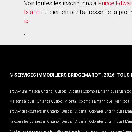
Voir toutes les inscriptions à
Prince Edwa
Island
ou bien entrez l'adresse de la propr
ici
.
© SERVICES IMMOBILIERS BRIDGEMARQ
, 2026.
TOUS D
MD
Trouver une maison
Ontario
|
Québec
|
Alberta
|
Colombie-Britannique
|
Manitob
Maisons à louer -
Ontario
|
Québec
|
Alberta
|
Colombie-Britannique
|
Manitoba
|
Trouver des courtiers en
Ontario
|
Québec
|
Alberta
|
Colombie-Britannique
|
Man
Parcourir les bureaux en
Ontario
|
Québec
|
Alberta
|
Colombie-Britannique
|
Man
Afficher les propriétés résidentielles au Canada
|
Dernières inscriptions au Cana