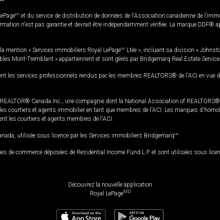
LePage
MD
et du service de distribution de données de l'Association canadienne de l’im
rmation n'est pas garantie et devrait être indépendamment vérifiée. La marque DDF® appa
la mention « Services immobiliers Royal LePage
MD
Ltée », incluant sa division « Johnst
bles Mont-Tremblant » appartiennent et sont gérés par Bridgemarq Real Estate Servic
 les services professionnels rendus par les membres REALTORS® de l'ACI en vue de l'a
TOR® Canada Inc., une compagnie dont la National Association of REALTORS® et l'
s courtiers et agents immobilier en tant que membres de l'ACI. Les marques d'homolog
ssent les courtiers et agents membres de l'ACI.
da, utilisée sous licence par les Services immobiliers Bridgemarq
MD
.
s de commerce déposées de Residential Income Fund L.P. et sont utilisées sous lice
Découvrez la nouvelle application
MD
Royal LePage