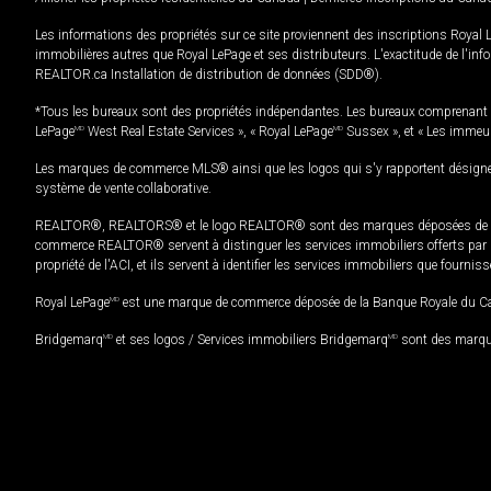
Les informations des propriétés sur ce site proviennent des inscriptions Royal 
immobilières autres que Royal LePage et ses distributeurs. L'exactitude de l'info
REALTOR.ca Installation de distribution de données (SDD®).
*Tous les bureaux sont des propriétés indépendantes. Les bureaux comprenant 
LePage
MD
West Real Estate Services », « Royal LePage
MD
Sussex », et « Les immeu
Les marques de commerce MLS® ainsi que les logos qui s'y rapportent désignent
système de vente collaborative.
REALTOR®, REALTORS® et le logo REALTOR® sont des marques déposées de REAL
commerce REALTOR® servent à distinguer les services immobiliers offerts par le
propriété de l'ACI, et ils servent à identifier les services immobiliers que fourni
Royal LePage
MD
est une marque de commerce déposée de la Banque Royale du Cana
Bridgemarq
MD
et ses logos / Services immobiliers Bridgemarq
MD
sont des marque