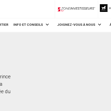
ZoneInvestisseurs RLP
RTIER
INFO ET CONSEILS
JOIGNEZ-VOUS À NOUS
rince
La
rée du