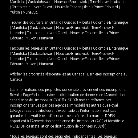
Manitoba
|
Saskatchewan
|
Nouveau-Brunswick
|
Terre-Neuve-et-Labrador
|
Territoires du Nord-Ouest
|
Nouvelle-Écosse
|
Île-du-Prince-Édouard
|
Yukon
|
Nunavut
.
Trouver des courtiers en
Ontario
|
Québec
|
Alberta
|
Colombie-Britannique
|
Manitoba
|
Saskatchewan
|
Nouveau-Brunswick
|
Terre-Neuve-et-
Labrador
|
Territoires du Nord-Ouest
|
Nouvelle-Écosse
|
Île-du-Prince-
Édouard
|
Yukon
|
Nunavut
Parcourir les bureaux en
Ontario
|
Québec
|
Alberta
|
Colombie-Britannique
|
Manitoba
|
Saskatchewan
|
Nouveau-Brunswick
|
Terre-Neuve-et-
Labrador
|
Territoires du Nord-Ouest
|
Nouvelle-Écosse
|
Île-du-Prince-
Édouard
|
Yukon
|
Nunavut
Afficher les propriétés résidentielles au Canada
|
Dernières inscriptions au
Canada
Les informations des propriétés sur ce site proviennent des inscriptions
Royal LePage
MD
et du service de distribution de données de l'Association
canadienne de l’immobilier (SDD®). SDD® met en référence des
inscriptions tenues par des agences immobilières autres que Royal
LePage et ses distributeurs. L'exactitude de l'information n'est pas
garantie et devrait être indépendamment vérifiée. La marque DDF®
appartient à l'Association canadienne de l’immobilier (ACI) et identifie le
REALTOR.ca Installation de distribution de données (SDD®).
*Tous les bureaux sont des propriétés indépendantes. Les bureaux