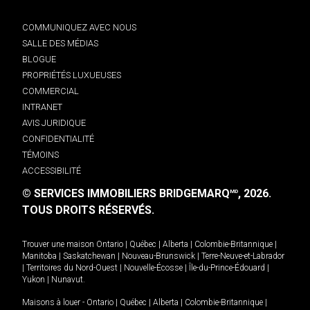
COMMUNIQUEZ AVEC NOUS
SALLE DES MÉDIAS
BLOGUE
PROPRIÉTÉS LUXUEUSES
COMMERCIAL
INTRANET
AVIS JURIDIQUE
CONFIDENTIALITÉ
TÉMOINS
ACCESSIBILITÉ
© SERVICES IMMOBILIERS BRIDGEMARQ
, 2026.
MD
TOUS DROITS RÉSERVÉS.
Trouver une maison
Ontario
|
Québec
|
Alberta
|
Colombie-Britannique
|
Manitoba
|
Saskatchewan
|
Nouveau-Brunswick
|
Terre-Neuve-et-Labrador
|
Territoires du Nord-Ouest
|
Nouvelle-Écosse
|
Île-du-Prince-Édouard
|
Yukon
|
Nunavut
.
Maisons à louer -
Ontario
|
Québec
|
Alberta
|
Colombie-Britannique
|