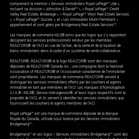
comprenant la mention « Services immobiliers Royal LePage
MD
Ltée »,
incluant sa division « Johnston & Daniel
MD
», « Royal LePage
MD
Credit
Valley Real Estate, Brokerage », « Royal LePage
MD
West Real Estate Services
», « Royal LePage
MD
Sussex », et « Les immeubles Mont-Tremblant »
appartiennent et sont gérés par Bridgemarq Real Estate Services
MD
.
Les marques de commerce MLS® ainsi que les logos qui s'y rapportent
désignent les services professionnels rendus par les membres
REALTORS® de l'ACI en vue de l'achat, de la vente et de la location de
biens immobiliers dans le cadre d'un système de vente collaborative.
REALTOR®, REALTORS® et le logo REALTOR® sont des marques
déposées de REALTOR® Canada Inc., une compagnie dont la National
Association of REALTORS® et l'Association canadienne de l’immobilier
sont propriétaires. Les marques de commerce REALTOR® servent à
distinguer les services immobiliers offerts par les courtiers et agents
immobilier en tant que membres de l'ACI. Les marques d'homologation
S.I.A.® /MLS®, Service inter-agences®, et leurs logos respectifs sont la
propriété de l'ACI, et ils servent à identifier les services immobiliers que
fournissent les courtiers et agents membres de l'ACI.
Royal LePage
MD
est une marque de commerce déposée de la Banque
Royale du Canada, utilisée sous licence par les Services immobiliers
Bridgemarq
MD
.
Bridgemarq
MD
et ses logos / Services immobiliers Bridgemarq
MD
sont des