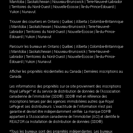
Manitoba
|
Saskatchewan
|
Nouveau-Brunswick
|
Terre-Neuve-et-Labrador
|
Territoires du Nord-Ouest
|
Nouvelle-Écosse
|
Île-du-Prince-Édouard
|
Yukon
|
Nunavut
.
Trouver des courtiers en
Ontario
|
Québec
|
Alberta
|
Colombie-Britannique
|
Manitoba
|
Saskatchewan
|
Nouveau-Brunswick
|
Terre-Neuve-et-
Labrador
|
Territoires du Nord-Ouest
|
Nouvelle-Écosse
|
Île-du-Prince-
Édouard
|
Yukon
|
Nunavut
Parcourir les bureaux en
Ontario
|
Québec
|
Alberta
|
Colombie-Britannique
|
Manitoba
|
Saskatchewan
|
Nouveau-Brunswick
|
Terre-Neuve-et-
Labrador
|
Territoires du Nord-Ouest
|
Nouvelle-Écosse
|
Île-du-Prince-
Édouard
|
Yukon
|
Nunavut
Afficher les propriétés résidentielles au Canada
|
Dernières inscriptions au
Canada
Les informations des propriétés sur ce site proviennent des inscriptions
Royal LePage
MD
et du service de distribution de données de l'Association
canadienne de l’immobilier (SDD®). SDD® met en référence des
inscriptions tenues par des agences immobilières autres que Royal
LePage et ses distributeurs. L'exactitude de l'information n'est pas
garantie et devrait être indépendamment vérifiée. La marque DDF®
appartient à l'Association canadienne de l’immobilier (ACI) et identifie le
REALTOR.ca Installation de distribution de données (SDD®).
*Tous les bureaux sont des propriétés indépendantes. Les bureaux