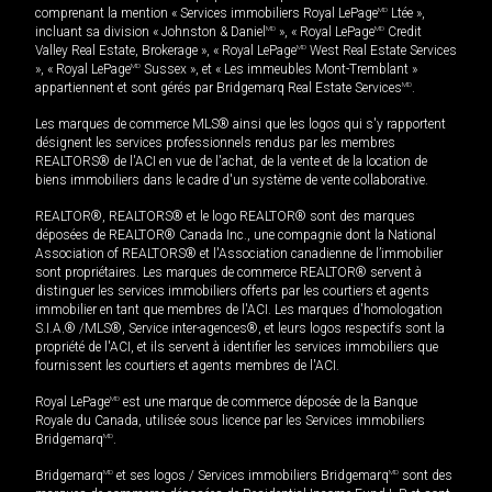
comprenant la mention « Services immobiliers Royal LePage
MD
Ltée »,
incluant sa division « Johnston & Daniel
MD
», « Royal LePage
MD
Credit
Valley Real Estate, Brokerage », « Royal LePage
MD
West Real Estate Services
», « Royal LePage
MD
Sussex », et « Les immeubles Mont-Tremblant »
appartiennent et sont gérés par Bridgemarq Real Estate Services
MD
.
Les marques de commerce MLS® ainsi que les logos qui s'y rapportent
désignent les services professionnels rendus par les membres
REALTORS® de l'ACI en vue de l'achat, de la vente et de la location de
biens immobiliers dans le cadre d'un système de vente collaborative.
REALTOR®, REALTORS® et le logo REALTOR® sont des marques
déposées de REALTOR® Canada Inc., une compagnie dont la National
Association of REALTORS® et l'Association canadienne de l’immobilier
sont propriétaires. Les marques de commerce REALTOR® servent à
distinguer les services immobiliers offerts par les courtiers et agents
immobilier en tant que membres de l'ACI. Les marques d'homologation
S.I.A.® /MLS®, Service inter-agences®, et leurs logos respectifs sont la
propriété de l'ACI, et ils servent à identifier les services immobiliers que
fournissent les courtiers et agents membres de l'ACI.
Royal LePage
MD
est une marque de commerce déposée de la Banque
Royale du Canada, utilisée sous licence par les Services immobiliers
Bridgemarq
MD
.
Bridgemarq
MD
et ses logos / Services immobiliers Bridgemarq
MD
sont des