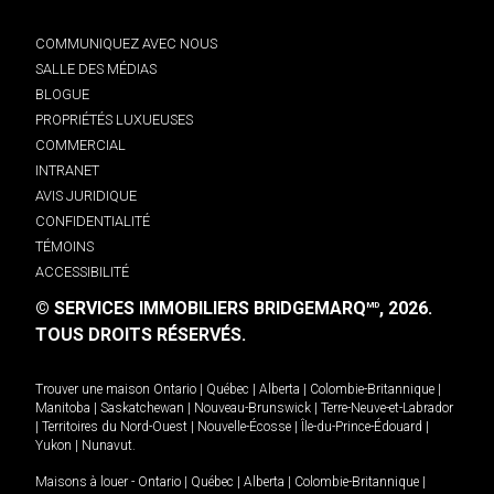
COMMUNIQUEZ AVEC NOUS
SALLE DES MÉDIAS
BLOGUE
PROPRIÉTÉS LUXUEUSES
COMMERCIAL
INTRANET
AVIS JURIDIQUE
CONFIDENTIALITÉ
TÉMOINS
ACCESSIBILITÉ
© SERVICES IMMOBILIERS BRIDGEMARQ
, 2026.
MD
TOUS DROITS RÉSERVÉS.
Trouver une maison
Ontario
|
Québec
|
Alberta
|
Colombie-Britannique
|
Manitoba
|
Saskatchewan
|
Nouveau-Brunswick
|
Terre-Neuve-et-Labrador
|
Territoires du Nord-Ouest
|
Nouvelle-Écosse
|
Île-du-Prince-Édouard
|
Yukon
|
Nunavut
.
Maisons à louer -
Ontario
|
Québec
|
Alberta
|
Colombie-Britannique
|