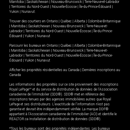
Manitoba
|
Saskatchewan
|
Nouveau-Brunswick
|
Terre-Neuve-et-Labrador
|
Territoires du Nord-Ouest
|
Nouvelle-Écosse
|
Île-du-Prince-Édouard
|
Yukon
|
Nunavut
.
Trouver des courtiers en
Ontario
|
Québec
|
Alberta
|
Colombie-Britannique
|
Manitoba
|
Saskatchewan
|
Nouveau-Brunswick
|
Terre-Neuve-et-
Labrador
|
Territoires du Nord-Ouest
|
Nouvelle-Écosse
|
Île-du-Prince-
Édouard
|
Yukon
|
Nunavut
Parcourir les bureaux en
Ontario
|
Québec
|
Alberta
|
Colombie-Britannique
|
Manitoba
|
Saskatchewan
|
Nouveau-Brunswick
|
Terre-Neuve-et-
Labrador
|
Territoires du Nord-Ouest
|
Nouvelle-Écosse
|
Île-du-Prince-
Édouard
|
Yukon
|
Nunavut
Afficher les propriétés résidentielles au Canada
|
Dernières inscriptions au
Canada
Les informations des propriétés sur ce site proviennent des inscriptions
Royal LePage
MD
et du service de distribution de données de l'Association
canadienne de l’immobilier (SDD®). SDD® met en référence des
inscriptions tenues par des agences immobilières autres que Royal
LePage et ses distributeurs. L'exactitude de l'information n'est pas
garantie et devrait être indépendamment vérifiée. La marque DDF®
appartient à l'Association canadienne de l’immobilier (ACI) et identifie le
REALTOR.ca Installation de distribution de données (SDD®).
*Tous les bureaux sont des propriétés indépendantes. Les bureaux