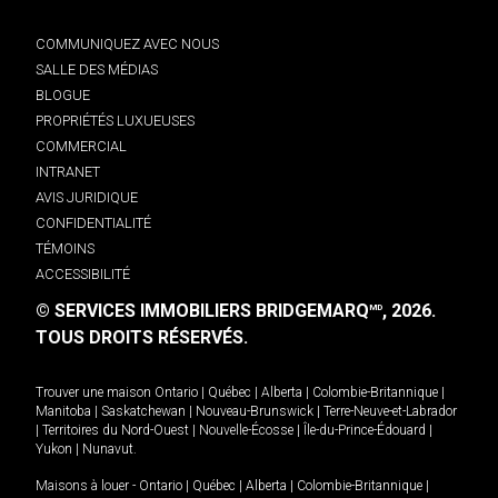
COMMUNIQUEZ AVEC NOUS
SALLE DES MÉDIAS
BLOGUE
PROPRIÉTÉS LUXUEUSES
COMMERCIAL
INTRANET
AVIS JURIDIQUE
CONFIDENTIALITÉ
TÉMOINS
ACCESSIBILITÉ
© SERVICES IMMOBILIERS BRIDGEMARQ
, 2026.
MD
TOUS DROITS RÉSERVÉS.
Trouver une maison
Ontario
|
Québec
|
Alberta
|
Colombie-Britannique
|
Manitoba
|
Saskatchewan
|
Nouveau-Brunswick
|
Terre-Neuve-et-Labrador
|
Territoires du Nord-Ouest
|
Nouvelle-Écosse
|
Île-du-Prince-Édouard
|
Yukon
|
Nunavut
.
Maisons à louer -
Ontario
|
Québec
|
Alberta
|
Colombie-Britannique
|