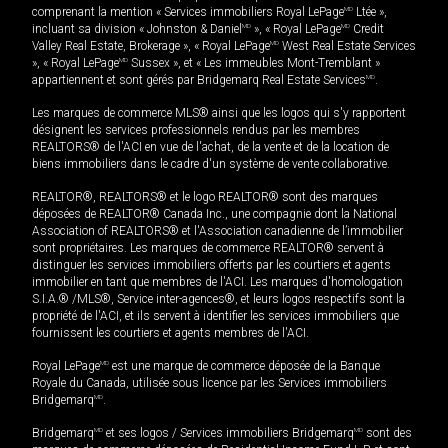
comprenant la mention « Services immobiliers Royal LePage
MD
Ltée »,
incluant sa division « Johnston & Daniel
MD
», « Royal LePage
MD
Credit
Valley Real Estate, Brokerage », « Royal LePage
MD
West Real Estate Services
», « Royal LePage
MD
Sussex », et « Les immeubles Mont-Tremblant »
appartiennent et sont gérés par Bridgemarq Real Estate Services
MD
.
Les marques de commerce MLS® ainsi que les logos qui s'y rapportent
désignent les services professionnels rendus par les membres
REALTORS® de l'ACI en vue de l'achat, de la vente et de la location de
biens immobiliers dans le cadre d'un système de vente collaborative.
REALTOR®, REALTORS® et le logo REALTOR® sont des marques
déposées de REALTOR® Canada Inc., une compagnie dont la National
Association of REALTORS® et l'Association canadienne de l’immobilier
sont propriétaires. Les marques de commerce REALTOR® servent à
distinguer les services immobiliers offerts par les courtiers et agents
immobilier en tant que membres de l'ACI. Les marques d'homologation
S.I.A.® /MLS®, Service inter-agences®, et leurs logos respectifs sont la
propriété de l'ACI, et ils servent à identifier les services immobiliers que
fournissent les courtiers et agents membres de l'ACI.
Royal LePage
MD
est une marque de commerce déposée de la Banque
Royale du Canada, utilisée sous licence par les Services immobiliers
Bridgemarq
MD
.
Bridgemarq
MD
et ses logos / Services immobiliers Bridgemarq
MD
sont des