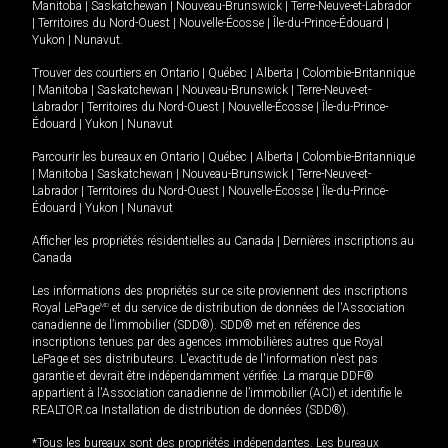
Manitoba
|
Saskatchewan
|
Nouveau-Brunswick
|
Terre-Neuve-et-Labrador
|
Territoires du Nord-Ouest
|
Nouvelle-Écosse
|
Île-du-Prince-Édouard
|
Yukon
|
Nunavut
.
Trouver des courtiers en
Ontario
|
Québec
|
Alberta
|
Colombie-Britannique
|
Manitoba
|
Saskatchewan
|
Nouveau-Brunswick
|
Terre-Neuve-et-
Labrador
|
Territoires du Nord-Ouest
|
Nouvelle-Écosse
|
Île-du-Prince-
Édouard
|
Yukon
|
Nunavut
Parcourir les bureaux en
Ontario
|
Québec
|
Alberta
|
Colombie-Britannique
|
Manitoba
|
Saskatchewan
|
Nouveau-Brunswick
|
Terre-Neuve-et-
Labrador
|
Territoires du Nord-Ouest
|
Nouvelle-Écosse
|
Île-du-Prince-
Édouard
|
Yukon
|
Nunavut
Afficher les propriétés résidentielles au Canada
|
Dernières inscriptions au
Canada
Les informations des propriétés sur ce site proviennent des inscriptions
Royal LePage
MD
et du service de distribution de données de l'Association
canadienne de l’immobilier (SDD®). SDD® met en référence des
inscriptions tenues par des agences immobilières autres que Royal
LePage et ses distributeurs. L'exactitude de l'information n'est pas
garantie et devrait être indépendamment vérifiée. La marque DDF®
appartient à l'Association canadienne de l’immobilier (ACI) et identifie le
REALTOR.ca Installation de distribution de données (SDD®).
*Tous les bureaux sont des propriétés indépendantes. Les bureaux