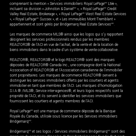
comprenant la mention « Services immobiliers Royal LePage
MD
Ltée »,
incluant sa division « Johnston & Daniel
MD
», « Royal LePage
MD
Credit
Valley Real Estate, Brokerage », « Royal LePage
MD
West Real Estate Services
», « Royal LePage
MD
Sussex », et « Les immeubles Mont-Tremblant »
appartiennent et sont gérés par Bridgemarq Real Estate Services
MD
.
Les marques de commerce MLS® ainsi que les logos qui s'y rapportent
désignent les services professionnels rendus par les membres
REALTORS® de l'ACI en vue de l'achat, de la vente et de la location de
biens immobiliers dans le cadre d'un système de vente collaborative.
REALTOR®, REALTORS® et le logo REALTOR® sont des marques
déposées de REALTOR® Canada Inc., une compagnie dont la National
Association of REALTORS® et l'Association canadienne de l’immobilier
sont propriétaires. Les marques de commerce REALTOR® servent à
distinguer les services immobiliers offerts par les courtiers et agents
immobilier en tant que membres de l'ACI. Les marques d'homologation
S.I.A.® /MLS®, Service inter-agences®, et leurs logos respectifs sont la
propriété de l'ACI, et ils servent à identifier les services immobiliers que
fournissent les courtiers et agents membres de l'ACI.
Royal LePage
MD
est une marque de commerce déposée de la Banque
Royale du Canada, utilisée sous licence par les Services immobiliers
Bridgemarq
MD
.
Bridgemarq
MD
et ses logos / Services immobiliers Bridgemarq
MD
sont des