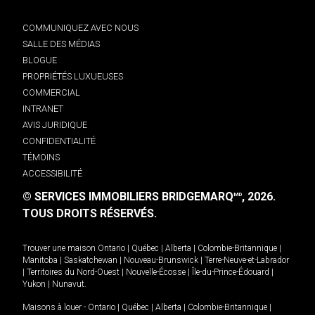
COMMUNIQUEZ AVEC NOUS
SALLE DES MÉDIAS
BLOGUE
PROPRIÉTÉS LUXUEUSES
COMMERCIAL
INTRANET
AVIS JURIDIQUE
CONFIDENTIALITÉ
TÉMOINS
ACCESSIBILITÉ
© SERVICES IMMOBILIERS BRIDGEMARQ
, 2026.
MD
TOUS DROITS RÉSERVÉS.
Trouver une maison
Ontario
|
Québec
|
Alberta
|
Colombie-Britannique
|
Manitoba
|
Saskatchewan
|
Nouveau-Brunswick
|
Terre-Neuve-et-Labrador
|
Territoires du Nord-Ouest
|
Nouvelle-Écosse
|
Île-du-Prince-Édouard
|
Yukon
|
Nunavut
.
Maisons à louer -
Ontario
|
Québec
|
Alberta
|
Colombie-Britannique
|