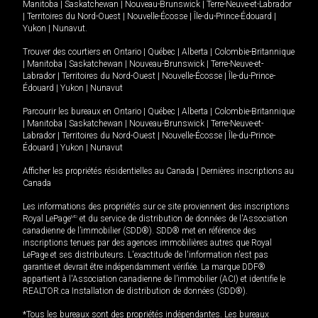
Manitoba
|
Saskatchewan
|
Nouveau-Brunswick
|
Terre-Neuve-et-Labrador
|
Territoires du Nord-Ouest
|
Nouvelle-Écosse
|
Île-du-Prince-Édouard
|
Yukon
|
Nunavut
.
Trouver des courtiers en
Ontario
|
Québec
|
Alberta
|
Colombie-Britannique
|
Manitoba
|
Saskatchewan
|
Nouveau-Brunswick
|
Terre-Neuve-et-
Labrador
|
Territoires du Nord-Ouest
|
Nouvelle-Écosse
|
Île-du-Prince-
Édouard
|
Yukon
|
Nunavut
Parcourir les bureaux en
Ontario
|
Québec
|
Alberta
|
Colombie-Britannique
|
Manitoba
|
Saskatchewan
|
Nouveau-Brunswick
|
Terre-Neuve-et-
Labrador
|
Territoires du Nord-Ouest
|
Nouvelle-Écosse
|
Île-du-Prince-
Édouard
|
Yukon
|
Nunavut
Afficher les propriétés résidentielles au Canada
|
Dernières inscriptions au
Canada
Les informations des propriétés sur ce site proviennent des inscriptions
Royal LePage
MD
et du service de distribution de données de l'Association
canadienne de l’immobilier (SDD®). SDD® met en référence des
inscriptions tenues par des agences immobilières autres que Royal
LePage et ses distributeurs. L'exactitude de l'information n'est pas
garantie et devrait être indépendamment vérifiée. La marque DDF®
appartient à l'Association canadienne de l’immobilier (ACI) et identifie le
REALTOR.ca Installation de distribution de données (SDD®).
*Tous les bureaux sont des propriétés indépendantes. Les bureaux