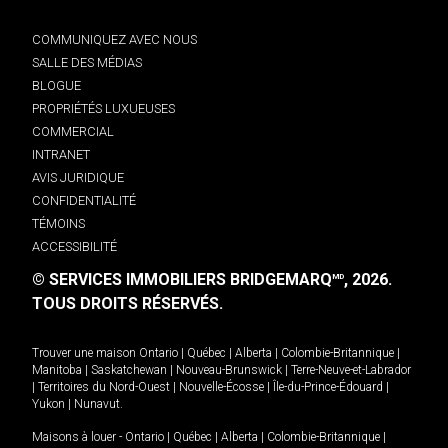
COMMUNIQUEZ AVEC NOUS
SALLE DES MÉDIAS
BLOGUE
PROPRIÉTÉS LUXUEUSES
COMMERCIAL
INTRANET
AVIS JURIDIQUE
CONFIDENTIALITÉ
TÉMOINS
ACCESSIBILITÉ
© SERVICES IMMOBILIERS BRIDGEMARQ
, 2026.
MD
TOUS DROITS RÉSERVÉS.
Trouver une maison
Ontario
|
Québec
|
Alberta
|
Colombie-Britannique
|
Manitoba
|
Saskatchewan
|
Nouveau-Brunswick
|
Terre-Neuve-et-Labrador
|
Territoires du Nord-Ouest
|
Nouvelle-Écosse
|
Île-du-Prince-Édouard
|
Yukon
|
Nunavut
.
Maisons à louer -
Ontario
|
Québec
|
Alberta
|
Colombie-Britannique
|