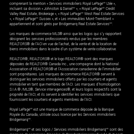
comprenant la mention « Services immobiliers Royal LePage
MD
Ltée »,
incluant sa division « Johnston & Daniel
MD
», « Royal LePage
MD
Credit
Valley Real Estate, Brokerage », « Royal LePage
MD
West Real Estate Services
», « Royal LePage
MD
Sussex », et « Les immeubles Mont-Tremblant »
appartiennent et sont gérés par Bridgemarq Real Estate Services
MD
.
Les marques de commerce MLS® ainsi que les logos qui s'y rapportent
désignent les services professionnels rendus par les membres
REALTORS® de l'ACI en vue de l'achat, de la vente et de la location de
biens immobiliers dans le cadre d'un système de vente collaborative.
REALTOR®, REALTORS® et le logo REALTOR® sont des marques
déposées de REALTOR® Canada Inc., une compagnie dont la National
Association of REALTORS® et l'Association canadienne de l’immobilier
sont propriétaires. Les marques de commerce REALTOR® servent à
distinguer les services immobiliers offerts par les courtiers et agents
immobilier en tant que membres de l'ACI. Les marques d'homologation
S.I.A.® /MLS®, Service inter-agences®, et leurs logos respectifs sont la
propriété de l'ACI, et ils servent à identifier les services immobiliers que
fournissent les courtiers et agents membres de l'ACI.
Royal LePage
MD
est une marque de commerce déposée de la Banque
Royale du Canada, utilisée sous licence par les Services immobiliers
Bridgemarq
MD
.
Bridgemarq
MD
et ses logos / Services immobiliers Bridgemarq
MD
sont des