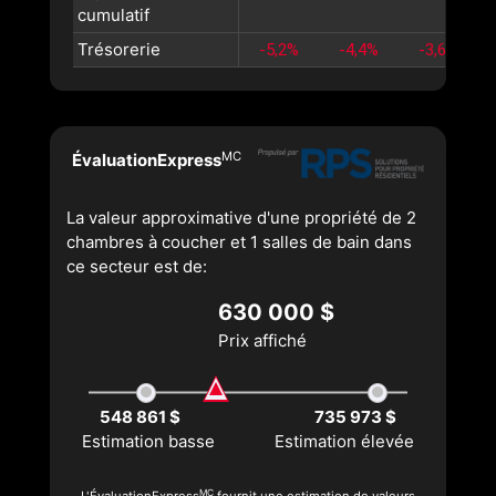
cumulatif
Trésorerie
-5,2%
-4,4%
-3,6%
MC
ÉvaluationExpress
La valeur approximative d'une propriété de 2
chambres à coucher et 1 salles de bain dans
ce secteur est de:
630 000 $
Prix affiché
548 861 $
735 973 $
Estimation basse
Estimation élevée
MC