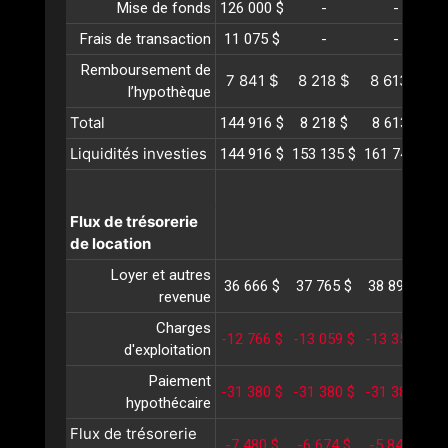
Mise de fonds
126 000 $
-
-
Frais de transaction
11 075 $
-
-
Remboursement de
7 841 $
8 218 $
8 613 $
l’hypothèque
Total
144 916 $
8 218 $
8 613 $
Liquidités investies
144 916 $
153 135 $
161 748 $
1
Flux de trésorerie
de location
Loyer et autres
36 666 $
37 765 $
38 898 $
4
revenue
Charges
-12 766 $
-13 059 $
-13 359 $
-
d'exploitation
Paiement
-31 380 $
-31 380 $
-31 380 $
-
hypothécaire
Flux de trésorerie
-7 480 $
-6 674 $
-5 841 $
-