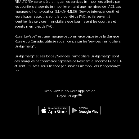
REALTOR® servent à distinguer les services immobiliers offerts par
les courtiers et agents immobilier en tant que membres de l'ACI. Les
marques d'homologation S.I.A.® /MLS®, Service inter-agences®, et
leurs logos respectifs sont la propriété de l'ACI, et ils servent à
identifier les services immobiliers que fournissent les courtiers et
agents membres de l'ACI.
Royal LePage
est une marque de commerce déposée de la Banque
MD
Royale du Canada, utilisée sous licence par les Services immobiliers
Bridgemarq
.
MD
Bridgemarq
et ses logos / Services immobiliers Bridgemarq
sont
MD
MD
des marques de commerce déposées de Residential Income Fund L.P.
et sont utilisées sous licence par Services immobiliers Bridgemarq
MD
Inc.
Découvrez la nouvelle application
MD
Royal LePage
630 000
$
Planifier une visite
Demander plus d'information