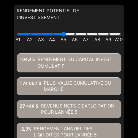
RENDEMENT POTENTIEL DE
L'INVESTISSEMENT
RENDEMENT DU CAPITAL INVESTI
104,4%
CUMULATIF
PLUS-VALUE CUMULATIVE DU
174 057 $
MARCHÉ
REVENUS NETS D'EXPLOITATION
27 449 $
POUR L'ANNÉE
5
RENDEMENT ANNUEL DES
-2,3%
LIQUIDITÉS POUR L'ANNÉE
5