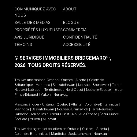
COMMUNIQUEZ AVEC
ABOUT
NOUS
SALLE DES MÉDIAS
BLOGUE
PROPRIÉTÉS LUXUEUSES
COMMERCIAL
AVIS JURIDIQUE
CONFIDENTIALITÉ
TÉMOINS
ACCESSIBILITÉ
© SERVICES IMMOBILIERS BRIDGEMARQ
,
MD
2026.
TOUS DROITS RÉSERVÉS.
Trouver une maison
Ontario
|
Québec
|
Alberta
|
Colombie-
Britannique
|
Manitoba
|
Saskatchewan
|
Nouveau-Brunswick
|
Terre-
Neuve-et-Labrador
|
Territoires du Nord-Ouest
|
Nouvelle-Écosse
|
Île-du-
Prince-Édouard
|
Yukon
|
Nunavut
.
Maisons à louer -
Ontario
|
Québec
|
Alberta
|
Colombie-Britannique
|
Manitoba
|
Saskatchewan
|
Nouveau-Brunswick
|
Terre-Neuve-et-
Labrador
|
Territoires du Nord-Ouest
|
Nouvelle-Écosse
|
Île-du-Prince-
Édouard
|
Yukon
|
Nunavut
.
Trouver des agents et courtiers en
Ontario
|
Québec
|
Alberta
|
Colombie-Britannique
|
Manitoba
|
Saskatchewan
|
Nouveau-