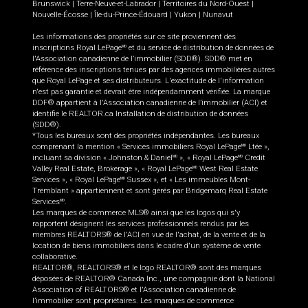
Brunswick
|
Terre-Neuve-et-Labrador
|
Territoires du Nord-Ouest
|
Nouvelle-Écosse
|
Île-du-Prince-Édouard
|
Yukon
|
Nunavut
Les informations des propriétés sur ce site proviennent des
inscriptions Royal LePage
et du service de distribution de données de
MD
l'Association canadienne de l’immobilier (SDD®). SDD® met en
référence des inscriptions tenues par des agences immobilières autres
que Royal LePage et ses distributeurs. L'exactitude de l'information
n'est pas garantie et devrait être indépendamment vérifiée. La marque
DDF® appartient à l'Association canadienne de l’immobilier (ACI) et
identifie le REALTOR.ca Installation de distribution de données
(SDD®).
*Tous les bureaux sont des propriétés indépendantes. Les bureaux
comprenant la mention « Services immobiliers Royal LePage
Ltée »,
MD
incluant sa division « Johnston & Daniel
», « Royal LePage
Credit
MD
MD
Valley Real Estate, Brokerage », « Royal LePage
West Real Estate
MD
Services », « Royal LePage
Sussex », et « Les immeubles Mont-
MD
Tremblant » appartiennent et sont gérés par Bridgemarq Real Estate
Services
.
MD
Les marques de commerce MLS® ainsi que les logos qui s'y
rapportent désignent les services professionnels rendus par les
membres REALTORS® de l'ACI en vue de l'achat, de la vente et de la
location de biens immobiliers dans le cadre d'un système de vente
collaborative.
REALTOR®, REALTORS® et le logo REALTOR® sont des marques
déposées de REALTOR® Canada Inc., une compagnie dont la National
Association of REALTORS® et l'Association canadienne de
l’immobilier sont propriétaires. Les marques de commerce