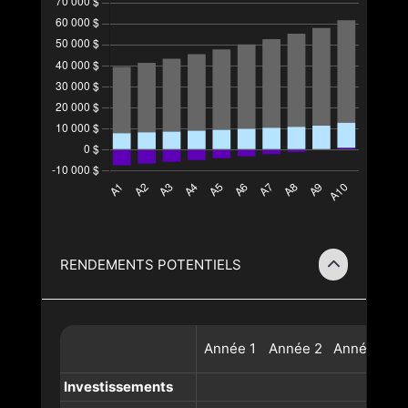
RENDEMENTS POTENTIELS
Année
1
Année
2
Année
3
A
Investissements