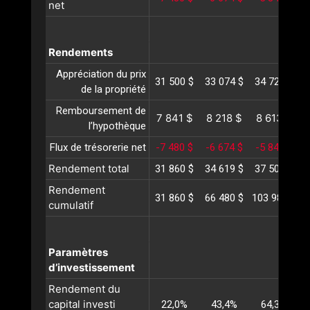
net
Rendements
Appréciation du prix
31 500 $
33 074 $
34 728 $
3
de la propriété
Remboursement de
7 841 $
8 218 $
8 613 $
l’hypothèque
Flux de trésorerie net
-7 480 $
-6 674 $
-5 841 $
-
Rendement total
31 860 $
34 619 $
37 501 $
4
Rendement
31 860 $
66 480 $
103 981 $
1
cumulatif
Paramètres
d’investissement
Rendement du
capital investi
22,0%
43,4%
64,3%