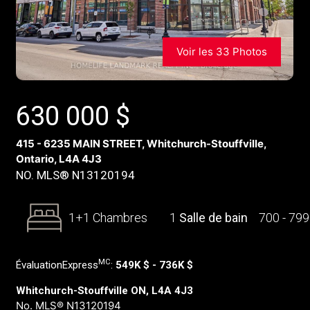
Voir les 33 Photos
630 000
$
415 - 6235 MAIN STREET, Whitchurch-Stouffville,
Ontario, L4A 4J3
NO. MLS® N13120194
1+1 Chambres
1
Salle de bain
700 - 79
MC
ÉvaluationExpress
:
549K $ - 736K $
Whitchurch-Stouffville ON, L4A 4J3
No. MLS® N13120194