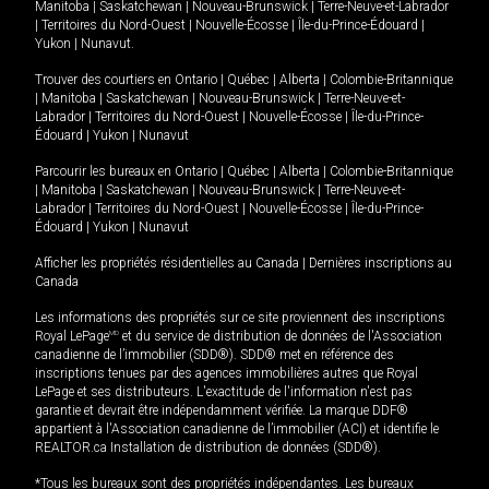
Manitoba
|
Saskatchewan
|
Nouveau-Brunswick
|
Terre-Neuve-et-Labrador
|
Territoires du Nord-Ouest
|
Nouvelle-Écosse
|
Île-du-Prince-Édouard
|
Yukon
|
Nunavut
.
Trouver des courtiers en
Ontario
|
Québec
|
Alberta
|
Colombie-Britannique
|
Manitoba
|
Saskatchewan
|
Nouveau-Brunswick
|
Terre-Neuve-et-
Labrador
|
Territoires du Nord-Ouest
|
Nouvelle-Écosse
|
Île-du-Prince-
Édouard
|
Yukon
|
Nunavut
Parcourir les bureaux en
Ontario
|
Québec
|
Alberta
|
Colombie-Britannique
|
Manitoba
|
Saskatchewan
|
Nouveau-Brunswick
|
Terre-Neuve-et-
Labrador
|
Territoires du Nord-Ouest
|
Nouvelle-Écosse
|
Île-du-Prince-
Édouard
|
Yukon
|
Nunavut
Afficher les propriétés résidentielles au Canada
|
Dernières inscriptions au
Canada
Les informations des propriétés sur ce site proviennent des inscriptions
Royal LePage
MD
et du service de distribution de données de l'Association
canadienne de l’immobilier (SDD®). SDD® met en référence des
inscriptions tenues par des agences immobilières autres que Royal
LePage et ses distributeurs. L'exactitude de l'information n'est pas
garantie et devrait être indépendamment vérifiée. La marque DDF®
appartient à l'Association canadienne de l’immobilier (ACI) et identifie le
REALTOR.ca Installation de distribution de données (SDD®).
*Tous les bureaux sont des propriétés indépendantes. Les bureaux