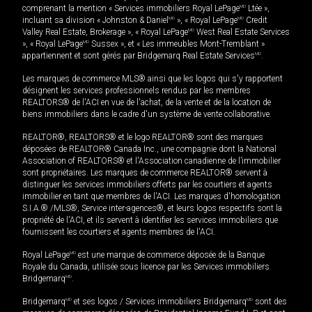
comprenant la mention « Services immobiliers Royal LePage
MD
Ltée »,
incluant sa division « Johnston & Daniel
MD
», « Royal LePage
MD
Credit
Valley Real Estate, Brokerage », « Royal LePage
MD
West Real Estate Services
», « Royal LePage
MD
Sussex », et « Les immeubles Mont-Tremblant »
appartiennent et sont gérés par Bridgemarq Real Estate Services
MD
.
Les marques de commerce MLS® ainsi que les logos qui s'y rapportent
désignent les services professionnels rendus par les membres
REALTORS® de l'ACI en vue de l'achat, de la vente et de la location de
biens immobiliers dans le cadre d'un système de vente collaborative.
REALTOR®, REALTORS® et le logo REALTOR® sont des marques
déposées de REALTOR® Canada Inc., une compagnie dont la National
Association of REALTORS® et l'Association canadienne de l’immobilier
sont propriétaires. Les marques de commerce REALTOR® servent à
distinguer les services immobiliers offerts par les courtiers et agents
immobilier en tant que membres de l'ACI. Les marques d'homologation
S.I.A.® /MLS®, Service inter-agences®, et leurs logos respectifs sont la
propriété de l'ACI, et ils servent à identifier les services immobiliers que
fournissent les courtiers et agents membres de l'ACI.
Royal LePage
MD
est une marque de commerce déposée de la Banque
Royale du Canada, utilisée sous licence par les Services immobiliers
Bridgemarq
MD
.
Bridgemarq
MD
et ses logos / Services immobiliers Bridgemarq
MD
sont des