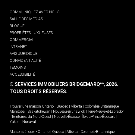
COMMUNIQUEZ AVEC NOUS
SALLE DES MÉDIAS
BLOGUE
PROPRIÉTÉS LUXUEUSES
COMMERCIAL
INTRANET
AVIS JURIDIQUE
CONFIDENTIALITÉ
TÉMOINS
ACCESSIBILITÉ
© SERVICES IMMOBILIERS BRIDGEMARQ
, 2026.
MD
TOUS DROITS RÉSERVÉS.
Trouver une maison
Ontario
|
Québec
|
Alberta
|
Colombie-Britannique
|
Manitoba
|
Saskatchewan
|
Nouveau-Brunswick
|
Terre-Neuve-et-Labrador
|
Territoires du Nord-Ouest
|
Nouvelle-Écosse
|
Île-du-Prince-Édouard
|
Yukon
|
Nunavut
.
Maisons à louer -
Ontario
|
Québec
|
Alberta
|
Colombie-Britannique
|