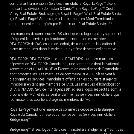
comprenant la mention « Services immobiliers Royal LePage
MD
Ltée »,
incluant sa division « Johnston & Daniel
MD
», « Royal LePage
MD
Credit
Valley Real Estate, Brokerage », « Royal LePage
MD
West Real Estate Services
», « Royal LePage
MD
Sussex », et « Les immeubles Mont-Tremblant »
appartiennent et sont gérés par Bridgemarq Real Estate Services
MD
.
Les marques de commerce MLS® ainsi que les logos qui s'y rapportent
désignent les services professionnels rendus par les membres
REALTORS® de l'ACI en vue de l'achat, de la vente et de la location de
biens immobiliers dans le cadre d'un système de vente collaborative.
REALTOR®, REALTORS® et le logo REALTOR® sont des marques
déposées de REALTOR® Canada Inc., une compagnie dont la National
Association of REALTORS® et l'Association canadienne de l’immobilier
sont propriétaires. Les marques de commerce REALTOR® servent à
distinguer les services immobiliers offerts par les courtiers et agents
immobilier en tant que membres de l'ACI. Les marques d'homologation
S.I.A.® /MLS®, Service inter-agences®, et leurs logos respectifs sont la
propriété de l'ACI, et ils servent à identifier les services immobiliers que
fournissent les courtiers et agents membres de l'ACI.
Royal LePage
MD
est une marque de commerce déposée de la Banque
Royale du Canada, utilisée sous licence par les Services immobiliers
Bridgemarq
MD
.
Bridgemarq
MD
et ses logos / Services immobiliers Bridgemarq
MD
sont des