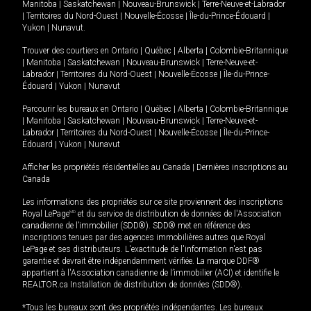
Manitoba
|
Saskatchewan
|
Nouveau-Brunswick
|
Terre-Neuve-et-Labrador
|
Territoires du Nord-Ouest
|
Nouvelle-Écosse
|
Île-du-Prince-Édouard
|
Yukon
|
Nunavut
.
Trouver des courtiers en
Ontario
|
Québec
|
Alberta
|
Colombie-Britannique
|
Manitoba
|
Saskatchewan
|
Nouveau-Brunswick
|
Terre-Neuve-et-
Labrador
|
Territoires du Nord-Ouest
|
Nouvelle-Écosse
|
Île-du-Prince-
Édouard
|
Yukon
|
Nunavut
Parcourir les bureaux en
Ontario
|
Québec
|
Alberta
|
Colombie-Britannique
|
Manitoba
|
Saskatchewan
|
Nouveau-Brunswick
|
Terre-Neuve-et-
Labrador
|
Territoires du Nord-Ouest
|
Nouvelle-Écosse
|
Île-du-Prince-
Édouard
|
Yukon
|
Nunavut
Afficher les propriétés résidentielles au Canada
|
Dernières inscriptions au
Canada
Les informations des propriétés sur ce site proviennent des inscriptions
Royal LePage
MD
et du service de distribution de données de l'Association
canadienne de l’immobilier (SDD®). SDD® met en référence des
inscriptions tenues par des agences immobilières autres que Royal
LePage et ses distributeurs. L'exactitude de l'information n'est pas
garantie et devrait être indépendamment vérifiée. La marque DDF®
appartient à l'Association canadienne de l’immobilier (ACI) et identifie le
REALTOR.ca Installation de distribution de données (SDD®).
*Tous les bureaux sont des propriétés indépendantes. Les bureaux