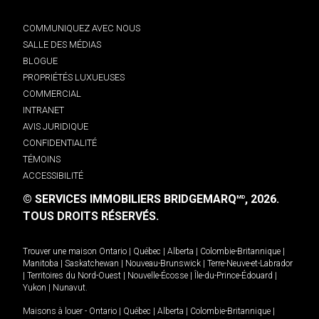
COMMUNIQUEZ AVEC NOUS
SALLE DES MÉDIAS
BLOGUE
PROPRIÉTÉS LUXUEUSES
COMMERCIAL
INTRANET
AVIS JURIDIQUE
CONFIDENTIALITÉ
TÉMOINS
ACCESSIBILITÉ
© SERVICES IMMOBILIERS BRIDGEMARQ
, 2026.
MD
TOUS DROITS RÉSERVÉS.
Trouver une maison
Ontario
|
Québec
|
Alberta
|
Colombie-Britannique
|
Manitoba
|
Saskatchewan
|
Nouveau-Brunswick
|
Terre-Neuve-et-Labrador
|
Territoires du Nord-Ouest
|
Nouvelle-Écosse
|
Île-du-Prince-Édouard
|
Yukon
|
Nunavut
.
Maisons à louer -
Ontario
|
Québec
|
Alberta
|
Colombie-Britannique
|