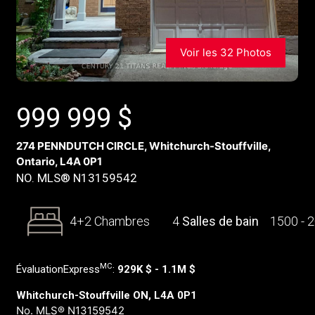
Voir les 32 Photos
999 999
$
274 PENNDUTCH CIRCLE, Whitchurch-Stouffville,
Ontario, L4A 0P1
NO. MLS® N13159542
4+2 Chambres
4
Salles de bain
1500 - 
MC
ÉvaluationExpress
:
929K $ - 1.1M $
Whitchurch-Stouffville ON, L4A 0P1
No. MLS® N13159542