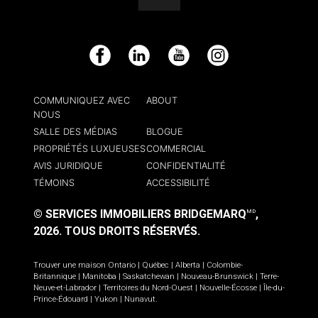
Facebook
LinkedIn
YouTube
Instagram
COMMUNIQUEZ AVEC
ABOUT
NOUS
SALLE DES MÉDIAS
BLOGUE
PROPRIÉTÉS LUXUEUSES
COMMERCIAL
AVIS JURIDIQUE
CONFIDENTIALITÉ
TÉMOINS
ACCESSIBILITÉ
© SERVICES IMMOBILIERS BRIDGEMARQ
,
MD
2026.
TOUS DROITS RÉSERVÉS.
Trouver une maison
Ontario
|
Québec
|
Alberta
|
Colombie-
Britannique
|
Manitoba
|
Saskatchewan
|
Nouveau-Brunswick
|
Terre-
Neuve-et-Labrador
|
Territoires du Nord-Ouest
|
Nouvelle-Écosse
|
Île-du-
Prince-Édouard
|
Yukon
|
Nunavut
.