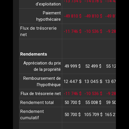
-13 734 $
-14 078 $
-14 431 $
-
d'exploitation
Paiement
-49 810 $
-49 810 $
-49 810 $
-
hypothécaire
Flux de trésorerie
-11 746 $
-10 536 $
-9 288 $
-
net
Rendements
Appréciation du prix
49 999 $
52 499 $
55 124 $
5
de la propriété
Remboursement de
12 447 $
13 045 $
13 672 $
1
l’hypothèque
Flux de trésorerie net
-11 746 $
-10 536 $
-9 288 $
-
Rendement total
50 700 $
55 008 $
59 508 $
6
Rendement
50 700 $
105 709 $
165 217 $
2
cumulatif