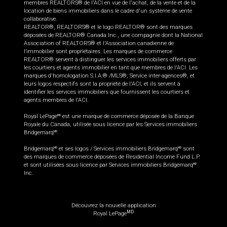
membres REALTORS® de l'ACI en vue de l'achat, de la vente et de la
location de biens immobiliers dans le cadre d'un système de vente
collaborative.
REALTOR®, REALTORS® et le logo REALTOR® sont des marques
déposées de REALTOR® Canada Inc., une compagnie dont la National
Association of REALTORS® et l'Association canadienne de
l’immobilier sont propriétaires. Les marques de commerce
REALTOR® servent à distinguer les services immobiliers offerts par
les courtiers et agents immobilier en tant que membres de l'ACI. Les
marques d'homologation S.I.A.® /MLS®, Service inter-agences®, et
leurs logos respectifs sont la propriété de l'ACI, et ils servent à
identifier les services immobiliers que fournissent les courtiers et
agents membres de l'ACI.
Royal LePage
est une marque de commerce déposée de la Banque
MD
Royale du Canada, utilisée sous licence par les Services immobiliers
Bridgemarq
.
MD
Bridgemarq
et ses logos / Services immobiliers Bridgemarq
sont
MD
MD
des marques de commerce déposées de Residential Income Fund L.P.
et sont utilisées sous licence par Services immobiliers Bridgemarq
MD
Inc.
Découvrez la nouvelle application
MD
Royal LePage