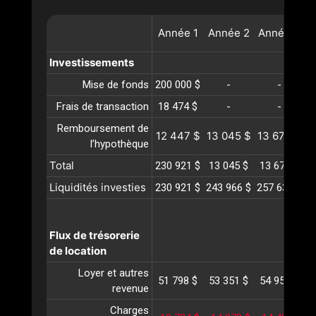
Année
1
Année
2
Année
3
A
Investissements
Mise de fonds
200 000 $
-
-
Frais de transaction
18 474 $
-
-
Remboursement de
12 447 $
13 045 $
13 672 $
1
l’hypothèque
Total
230 921 $
13 045 $
13 672 $
1
Liquidités investies
230 921 $
243 966 $
257 638 $
2
Flux de trésorerie
de location
Loyer et autres
51 798 $
53 351 $
54 952 $
5
revenue
Charges