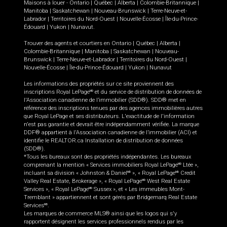
Maisons à louer -
Ontario
|
Québec
|
Alberta
|
Colombie-Britannique
|
Manitoba
|
Saskatchewan
|
Nouveau-Brunswick
|
Terre-Neuve-et-
Labrador
|
Territoires du Nord-Ouest
|
Nouvelle-Écosse
|
Île-du-Prince-
Édouard
|
Yukon
|
Nunavut
.
Trouver des agents et courtiers en
Ontario
|
Québec
|
Alberta
|
Colombie-Britannique
|
Manitoba
|
Saskatchewan
|
Nouveau-
Brunswick
|
Terre-Neuve-et-Labrador
|
Territoires du Nord-Ouest
|
Nouvelle-Écosse
|
Île-du-Prince-Édouard
|
Yukon
|
Nunavut
Les informations des propriétés sur ce site proviennent des
inscriptions Royal LePage
et du service de distribution de données de
MD
l'Association canadienne de l’immobilier (SDD®). SDD® met en
référence des inscriptions tenues par des agences immobilières autres
que Royal LePage et ses distributeurs. L'exactitude de l'information
n'est pas garantie et devrait être indépendamment vérifiée. La marque
DDF® appartient à l'Association canadienne de l’immobilier (ACI) et
identifie le REALTOR.ca Installation de distribution de données
(SDD®).
*Tous les bureaux sont des propriétés indépendantes. Les bureaux
comprenant la mention « Services immobiliers Royal LePage
Ltée »,
MD
incluant sa division « Johnston & Daniel
», « Royal LePage
Credit
MD
MD
Valley Real Estate, Brokerage », « Royal LePage
West Real Estate
MD
Services », « Royal LePage
Sussex », et « Les immeubles Mont-
MD
Tremblant » appartiennent et sont gérés par Bridgemarq Real Estate
Services
.
MD
Les marques de commerce MLS® ainsi que les logos qui s'y
rapportent désignent les services professionnels rendus par les