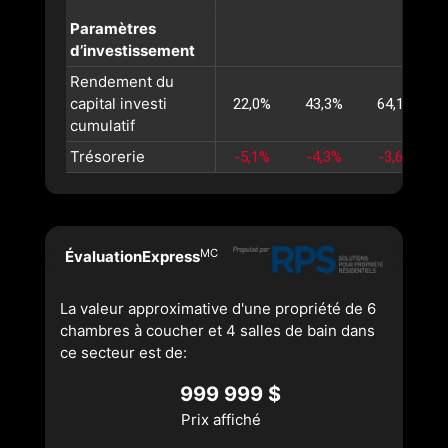
Paramètres
d’investissement
Rendement du
capital investi
22,0%
43,3%
64,1%
cumulatif
Trésorerie
-5,1%
-4,3%
-3,6%
MC
ÉvaluationExpress
La valeur approximative d'une propriété de 6
chambres à coucher et 4 salles de bain dans
ce secteur est de:
999 999 $
Prix affiché