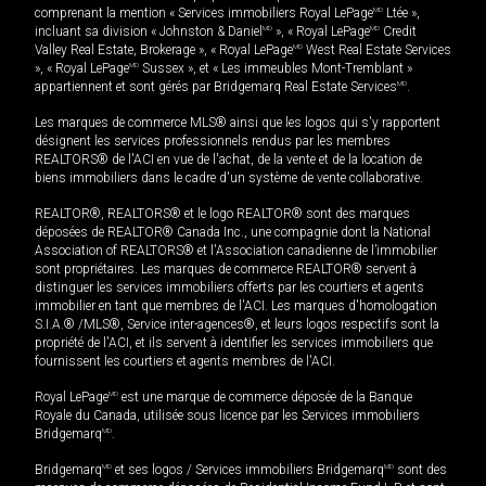
comprenant la mention « Services immobiliers Royal LePage
MD
Ltée »,
incluant sa division « Johnston & Daniel
MD
», « Royal LePage
MD
Credit
Valley Real Estate, Brokerage », « Royal LePage
MD
West Real Estate Services
», « Royal LePage
MD
Sussex », et « Les immeubles Mont-Tremblant »
appartiennent et sont gérés par Bridgemarq Real Estate Services
MD
.
Les marques de commerce MLS® ainsi que les logos qui s'y rapportent
désignent les services professionnels rendus par les membres
REALTORS® de l'ACI en vue de l'achat, de la vente et de la location de
biens immobiliers dans le cadre d'un système de vente collaborative.
REALTOR®, REALTORS® et le logo REALTOR® sont des marques
déposées de REALTOR® Canada Inc., une compagnie dont la National
Association of REALTORS® et l'Association canadienne de l’immobilier
sont propriétaires. Les marques de commerce REALTOR® servent à
distinguer les services immobiliers offerts par les courtiers et agents
immobilier en tant que membres de l'ACI. Les marques d'homologation
S.I.A.® /MLS®, Service inter-agences®, et leurs logos respectifs sont la
propriété de l'ACI, et ils servent à identifier les services immobiliers que
fournissent les courtiers et agents membres de l'ACI.
Royal LePage
MD
est une marque de commerce déposée de la Banque
Royale du Canada, utilisée sous licence par les Services immobiliers
Bridgemarq
MD
.
Bridgemarq
MD
et ses logos / Services immobiliers Bridgemarq
MD
sont des