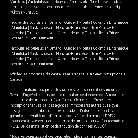
Manitoba
|
Saskatchewan
|
Nouveau-Brunswick
|
Terre-Neuve-et-Labrador
|
Territoires du Nord-Ouest
|
Nouvelle-Écosse
|
Île-du-Prince-Édouard
|
Yukon
|
Nunavut
.
Trouver des courtiers en
Ontario
|
Québec
|
Alberta
|
Colombie-Britannique
|
Manitoba
|
Saskatchewan
|
Nouveau-Brunswick
|
Terre-Neuve-et-
Labrador
|
Territoires du Nord-Ouest
|
Nouvelle-Écosse
|
Île-du-Prince-
Édouard
|
Yukon
|
Nunavut
Parcourir les bureaux en
Ontario
|
Québec
|
Alberta
|
Colombie-Britannique
|
Manitoba
|
Saskatchewan
|
Nouveau-Brunswick
|
Terre-Neuve-et-
Labrador
|
Territoires du Nord-Ouest
|
Nouvelle-Écosse
|
Île-du-Prince-
Édouard
|
Yukon
|
Nunavut
Afficher les propriétés résidentielles au Canada
|
Dernières inscriptions au
Canada
Les informations des propriétés sur ce site proviennent des inscriptions
Royal LePage
MD
et du service de distribution de données de l'Association
canadienne de l’immobilier (SDD®). SDD® met en référence des
inscriptions tenues par des agences immobilières autres que Royal
LePage et ses distributeurs. L'exactitude de l'information n'est pas
garantie et devrait être indépendamment vérifiée. La marque DDF®
appartient à l'Association canadienne de l’immobilier (ACI) et identifie le
REALTOR.ca Installation de distribution de données (SDD®).
*Tous les bureaux sont des propriétés indépendantes. Les bureaux