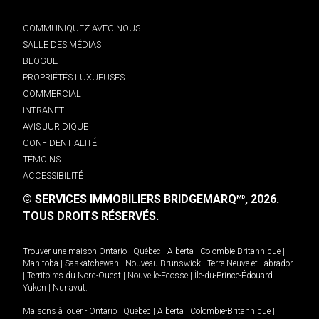
COMMUNIQUEZ AVEC NOUS
SALLE DES MÉDIAS
BLOGUE
PROPRIÉTÉS LUXUEUSES
COMMERCIAL
INTRANET
AVIS JURIDIQUE
CONFIDENTIALITÉ
TÉMOINS
ACCESSIBILITÉ
© SERVICES IMMOBILIERS BRIDGEMARQ
, 2026.
MD
TOUS DROITS RÉSERVÉS.
Trouver une maison
Ontario
|
Québec
|
Alberta
|
Colombie-Britannique
|
Manitoba
|
Saskatchewan
|
Nouveau-Brunswick
|
Terre-Neuve-et-Labrador
|
Territoires du Nord-Ouest
|
Nouvelle-Écosse
|
Île-du-Prince-Édouard
|
Yukon
|
Nunavut
.
Maisons à louer -
Ontario
|
Québec
|
Alberta
|
Colombie-Britannique
|