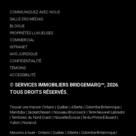
COMMUNIQUEZ AVEC NOUS
SALLE DES MÉDIAS
BLOGUE
PROPRIÉTÉS LUXUEUSES
COMMERCIAL
INTRANET
AVIS JURIDIQUE
CONFIDENTIALITÉ
TÉMOINS
ACCESSIBILITÉ
© SERVICES IMMOBILIERS BRIDGEMARQ
, 2026.
MD
TOUS DROITS RÉSERVÉS.
Trouver une maison
Ontario
|
Québec
|
Alberta
|
Colombie-Britannique
|
Manitoba
|
Saskatchewan
|
Nouveau-Brunswick
|
Terre-Neuve-et-Labrador
|
Territoires du Nord-Ouest
|
Nouvelle-Écosse
|
Île-du-Prince-Édouard
|
Yukon
|
Nunavut
.
Maisons à louer -
Ontario
|
Québec
|
Alberta
|
Colombie-Britannique
|