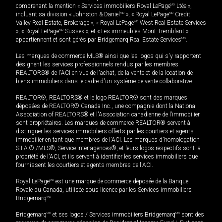
comprenant la mention « Services immobiliers Royal LePage
MD
Ltée »,
incluant sa division « Johnston & Daniel
MD
», « Royal LePage
MD
Credit
Valley Real Estate, Brokerage », « Royal LePage
MD
West Real Estate Services
», « Royal LePage
MD
Sussex », et « Les immeubles Mont-Tremblant »
appartiennent et sont gérés par Bridgemarq Real Estate Services
MD
.
Les marques de commerce MLS® ainsi que les logos qui s'y rapportent
désignent les services professionnels rendus par les membres
REALTORS® de l'ACI en vue de l'achat, de la vente et de la location de
biens immobiliers dans le cadre d'un système de vente collaborative.
REALTOR®, REALTORS® et le logo REALTOR® sont des marques
déposées de REALTOR® Canada Inc., une compagnie dont la National
Association of REALTORS® et l'Association canadienne de l’immobilier
sont propriétaires. Les marques de commerce REALTOR® servent à
distinguer les services immobiliers offerts par les courtiers et agents
immobilier en tant que membres de l'ACI. Les marques d'homologation
S.I.A.® /MLS®, Service inter-agences®, et leurs logos respectifs sont la
propriété de l'ACI, et ils servent à identifier les services immobiliers que
fournissent les courtiers et agents membres de l'ACI.
Royal LePage
MD
est une marque de commerce déposée de la Banque
Royale du Canada, utilisée sous licence par les Services immobiliers
Bridgemarq
MD
.
Bridgemarq
MD
et ses logos / Services immobiliers Bridgemarq
MD
sont des