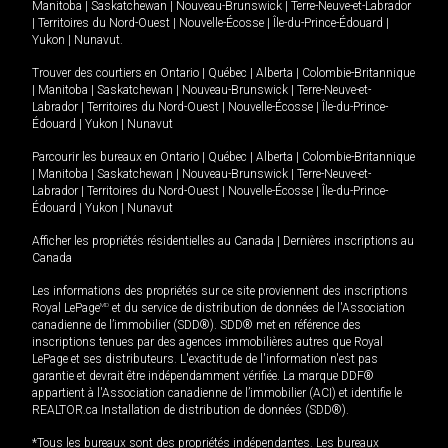
Manitoba
|
Saskatchewan
|
Nouveau-Brunswick
|
Terre-Neuve-et-Labrador
|
Territoires du Nord-Ouest
|
Nouvelle-Écosse
|
Île-du-Prince-Édouard
|
Yukon
|
Nunavut
.
Trouver des courtiers en
Ontario
|
Québec
|
Alberta
|
Colombie-Britannique
|
Manitoba
|
Saskatchewan
|
Nouveau-Brunswick
|
Terre-Neuve-et-
Labrador
|
Territoires du Nord-Ouest
|
Nouvelle-Écosse
|
Île-du-Prince-
Édouard
|
Yukon
|
Nunavut
Parcourir les bureaux en
Ontario
|
Québec
|
Alberta
|
Colombie-Britannique
|
Manitoba
|
Saskatchewan
|
Nouveau-Brunswick
|
Terre-Neuve-et-
Labrador
|
Territoires du Nord-Ouest
|
Nouvelle-Écosse
|
Île-du-Prince-
Édouard
|
Yukon
|
Nunavut
Afficher les propriétés résidentielles au Canada
|
Dernières inscriptions au
Canada
Les informations des propriétés sur ce site proviennent des inscriptions
Royal LePage
MD
et du service de distribution de données de l'Association
canadienne de l’immobilier (SDD®). SDD® met en référence des
inscriptions tenues par des agences immobilières autres que Royal
LePage et ses distributeurs. L'exactitude de l'information n'est pas
garantie et devrait être indépendamment vérifiée. La marque DDF®
appartient à l'Association canadienne de l’immobilier (ACI) et identifie le
REALTOR.ca Installation de distribution de données (SDD®).
*Tous les bureaux sont des propriétés indépendantes. Les bureaux