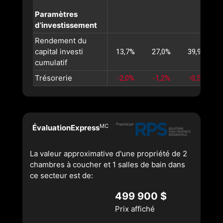
Paramètres
d’investissement
Rendement du
capital investi
13,7%
27,0%
39,9%
cumulatif
Trésorerie
-2,0%
-1,2%
-0,5%
MC
ÉvaluationExpress
La valeur approximative d'une propriété de 2
chambres à coucher et 1 salles de bain dans
ce secteur est de:
499 900 $
Prix affiché