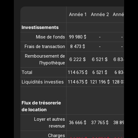
Année
1
Année
2
Année
3
A
Investissements
Mise de fonds
99 980 $
-
-
Frais de transaction
8 473 $
-
-
Remboursement de
6 222 $
6 521 $
6 834 $
l’hypothèque
Total
114 675 $
6 521 $
6 834 $
Liquidités investies
114 675 $
121 196 $
128 031 $
1
Flux de trésorerie
de location
Loyer et autres
36 666 $
37 765 $
38 898 $
4
revenue
Charges