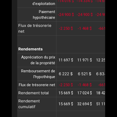
-14 016 $
-14 334 $
-14 659 $
-
d'exploitation
Paiement
-24 900 $
-24 900 $
-24 900 $
-
hypothécaire
Flux de trésorerie
-2 250 $
-1 468 $
-661 $
net
Rendements
Appréciation du prix
11 697 $
11 971 $
12 251 $
1
de la propriété
Remboursement de
6 222 $
6 521 $
6 834 $
l’hypothèque
Flux de trésorerie net
-2 250 $
-1 468 $
-661 $
Rendement total
15 669 $
17 024 $
18 425 $
1
Rendement
15 669 $
32 694 $
51 119 $
7
cumulatif