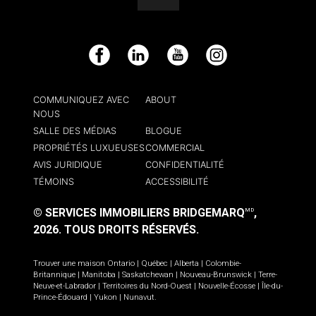
Facebook
LinkedIn
YouTube
Instagram
COMMUNIQUEZ AVEC
ABOUT
NOUS
SALLE DES MÉDIAS
BLOGUE
PROPRIÉTÉS LUXUEUSES
COMMERCIAL
AVIS JURIDIQUE
CONFIDENTIALITÉ
TÉMOINS
ACCESSIBILITÉ
© SERVICES IMMOBILIERS BRIDGEMARQ
,
MD
2026.
TOUS DROITS RÉSERVÉS.
Trouver une maison
Ontario
|
Québec
|
Alberta
|
Colombie-
Britannique
|
Manitoba
|
Saskatchewan
|
Nouveau-Brunswick
|
Terre-
Neuve-et-Labrador
|
Territoires du Nord-Ouest
|
Nouvelle-Écosse
|
Île-du-
Prince-Édouard
|
Yukon
|
Nunavut
.