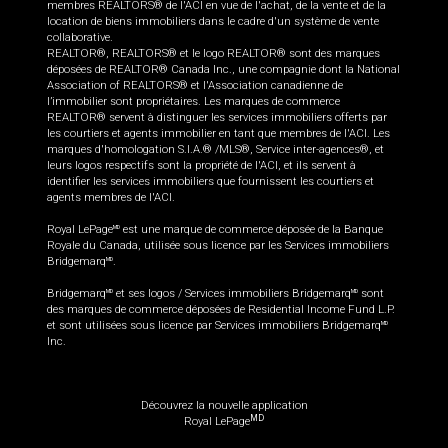
membres REALTORS® de l'ACI en vue de l'achat, de la vente et de la
location de biens immobiliers dans le cadre d'un système de vente
collaborative.
REALTOR®, REALTORS® et le logo REALTOR® sont des marques
déposées de REALTOR® Canada Inc., une compagnie dont la National
Association of REALTORS® et l'Association canadienne de
l’immobilier sont propriétaires. Les marques de commerce
REALTOR® servent à distinguer les services immobiliers offerts par
les courtiers et agents immobilier en tant que membres de l'ACI. Les
marques d'homologation S.I.A.® /MLS®, Service inter-agences®, et
leurs logos respectifs sont la propriété de l'ACI, et ils servent à
identifier les services immobiliers que fournissent les courtiers et
agents membres de l'ACI.
Royal LePage
est une marque de commerce déposée de la Banque
MD
Royale du Canada, utilisée sous licence par les Services immobiliers
Bridgemarq
.
MD
Bridgemarq
et ses logos / Services immobiliers Bridgemarq
sont
MD
MD
des marques de commerce déposées de Residential Income Fund L.P.
et sont utilisées sous licence par Services immobiliers Bridgemarq
MD
Inc.
Découvrez la nouvelle application
MD
Royal LePage