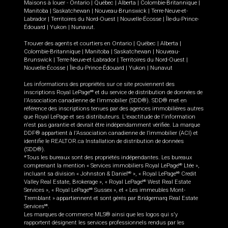
Maisons à louer -
Ontario
|
Québec
|
Alberta
|
Colombie-Britannique
|
Manitoba
|
Saskatchewan
|
Nouveau-Brunswick
|
Terre-Neuve-et-
Labrador
|
Territoires du Nord-Ouest
|
Nouvelle-Écosse
|
Île-du-Prince-
Édouard
|
Yukon
|
Nunavut
.
Trouver des agents et courtiers en
Ontario
|
Québec
|
Alberta
|
Colombie-Britannique
|
Manitoba
|
Saskatchewan
|
Nouveau-
Brunswick
|
Terre-Neuve-et-Labrador
|
Territoires du Nord-Ouest
|
Nouvelle-Écosse
|
Île-du-Prince-Édouard
|
Yukon
|
Nunavut
Les informations des propriétés sur ce site proviennent des
inscriptions Royal LePage
et du service de distribution de données de
MD
l'Association canadienne de l’immobilier (SDD®). SDD® met en
référence des inscriptions tenues par des agences immobilières autres
que Royal LePage et ses distributeurs. L'exactitude de l'information
n'est pas garantie et devrait être indépendamment vérifiée. La marque
DDF® appartient à l'Association canadienne de l’immobilier (ACI) et
identifie le REALTOR.ca Installation de distribution de données
(SDD®).
*Tous les bureaux sont des propriétés indépendantes. Les bureaux
comprenant la mention « Services immobiliers Royal LePage
Ltée »,
MD
incluant sa division « Johnston & Daniel
», « Royal LePage
Credit
MD
MD
Valley Real Estate, Brokerage », « Royal LePage
West Real Estate
MD
Services », « Royal LePage
Sussex », et « Les immeubles Mont-
MD
Tremblant » appartiennent et sont gérés par Bridgemarq Real Estate
Services
.
MD
Les marques de commerce MLS® ainsi que les logos qui s'y
rapportent désignent les services professionnels rendus par les