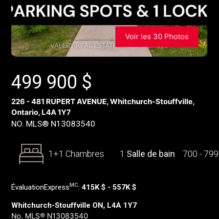
Voir les 30 Photos
499 900
$
226 - 481 RUPERT AVENUE, Whitchurch-Stouffville,
Ontario, L4A 1Y7
NO. MLS® N13083540
1+1 Chambres
1
Salle de bain
700 - 79
MC
ÉvaluationExpress
:
415K $ - 557K $
Whitchurch-Stouffville ON, L4A 1Y7
No. MLS® N13083540