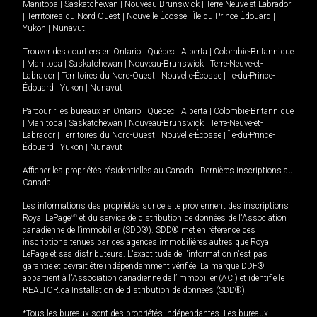
Manitoba
|
Saskatchewan
|
Nouveau-Brunswick
|
Terre-Neuve-et-Labrador
|
Territoires du Nord-Ouest
|
Nouvelle-Écosse
|
Île-du-Prince-Édouard
|
Yukon
|
Nunavut
.
Trouver des courtiers en
Ontario
|
Québec
|
Alberta
|
Colombie-Britannique
|
Manitoba
|
Saskatchewan
|
Nouveau-Brunswick
|
Terre-Neuve-et-
Labrador
|
Territoires du Nord-Ouest
|
Nouvelle-Écosse
|
Île-du-Prince-
Édouard
|
Yukon
|
Nunavut
Parcourir les bureaux en
Ontario
|
Québec
|
Alberta
|
Colombie-Britannique
|
Manitoba
|
Saskatchewan
|
Nouveau-Brunswick
|
Terre-Neuve-et-
Labrador
|
Territoires du Nord-Ouest
|
Nouvelle-Écosse
|
Île-du-Prince-
Édouard
|
Yukon
|
Nunavut
Afficher les propriétés résidentielles au Canada
|
Dernières inscriptions au
Canada
Les informations des propriétés sur ce site proviennent des inscriptions
Royal LePage
MD
et du service de distribution de données de l'Association
canadienne de l’immobilier (SDD®). SDD® met en référence des
inscriptions tenues par des agences immobilières autres que Royal
LePage et ses distributeurs. L'exactitude de l'information n'est pas
garantie et devrait être indépendamment vérifiée. La marque DDF®
appartient à l'Association canadienne de l’immobilier (ACI) et identifie le
REALTOR.ca Installation de distribution de données (SDD®).
*Tous les bureaux sont des propriétés indépendantes. Les bureaux