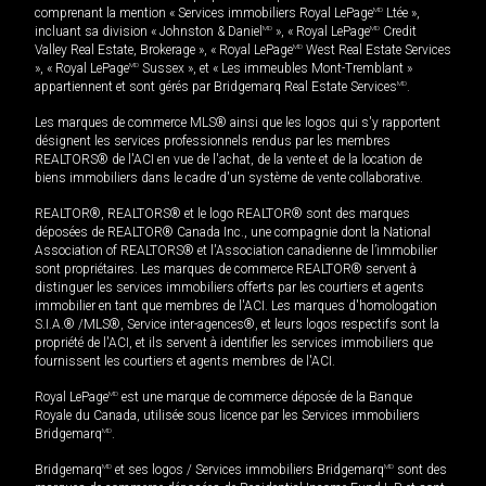
comprenant la mention « Services immobiliers Royal LePage
MD
Ltée »,
incluant sa division « Johnston & Daniel
MD
», « Royal LePage
MD
Credit
Valley Real Estate, Brokerage », « Royal LePage
MD
West Real Estate Services
», « Royal LePage
MD
Sussex », et « Les immeubles Mont-Tremblant »
appartiennent et sont gérés par Bridgemarq Real Estate Services
MD
.
Les marques de commerce MLS® ainsi que les logos qui s'y rapportent
désignent les services professionnels rendus par les membres
REALTORS® de l'ACI en vue de l'achat, de la vente et de la location de
biens immobiliers dans le cadre d'un système de vente collaborative.
REALTOR®, REALTORS® et le logo REALTOR® sont des marques
déposées de REALTOR® Canada Inc., une compagnie dont la National
Association of REALTORS® et l'Association canadienne de l’immobilier
sont propriétaires. Les marques de commerce REALTOR® servent à
distinguer les services immobiliers offerts par les courtiers et agents
immobilier en tant que membres de l'ACI. Les marques d'homologation
S.I.A.® /MLS®, Service inter-agences®, et leurs logos respectifs sont la
propriété de l'ACI, et ils servent à identifier les services immobiliers que
fournissent les courtiers et agents membres de l'ACI.
Royal LePage
MD
est une marque de commerce déposée de la Banque
Royale du Canada, utilisée sous licence par les Services immobiliers
Bridgemarq
MD
.
Bridgemarq
MD
et ses logos / Services immobiliers Bridgemarq
MD
sont des