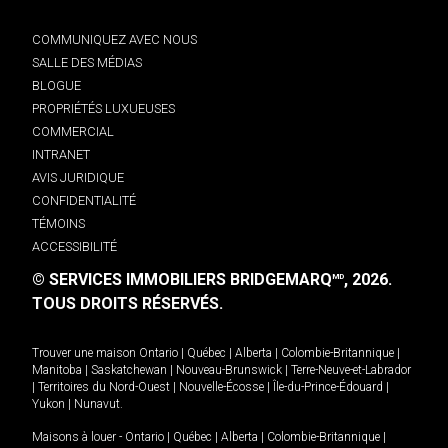
COMMUNIQUEZ AVEC NOUS
SALLE DES MÉDIAS
BLOGUE
PROPRIÉTÉS LUXUEUSES
COMMERCIAL
INTRANET
AVIS JURIDIQUE
CONFIDENTIALITÉ
TÉMOINS
ACCESSIBILITÉ
© SERVICES IMMOBILIERS BRIDGEMARQ
, 2026.
MD
TOUS DROITS RÉSERVÉS.
Trouver une maison
Ontario
|
Québec
|
Alberta
|
Colombie-Britannique
|
Manitoba
|
Saskatchewan
|
Nouveau-Brunswick
|
Terre-Neuve-et-Labrador
|
Territoires du Nord-Ouest
|
Nouvelle-Écosse
|
Île-du-Prince-Édouard
|
Yukon
|
Nunavut
.
Maisons à louer -
Ontario
|
Québec
|
Alberta
|
Colombie-Britannique
|