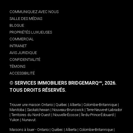
COMMUNIQUEZ AVEC NOUS
SALLE DES MÉDIAS
BLOGUE
PROPRIÉTÉS LUXUEUSES
COMMERCIAL
INTRANET
AVIS JURIDIQUE
CONFIDENTIALITÉ
TÉMOINS
ACCESSIBILITÉ
© SERVICES IMMOBILIERS BRIDGEMARQ
, 2026.
MD
TOUS DROITS RÉSERVÉS.
Trouver une maison
Ontario
|
Québec
|
Alberta
|
Colombie-Britannique
|
Manitoba
|
Saskatchewan
|
Nouveau-Brunswick
|
Terre-Neuve-et-Labrador
|
Territoires du Nord-Ouest
|
Nouvelle-Écosse
|
Île-du-Prince-Édouard
|
Yukon
|
Nunavut
.
Maisons à louer -
Ontario
|
Québec
|
Alberta
|
Colombie-Britannique
|