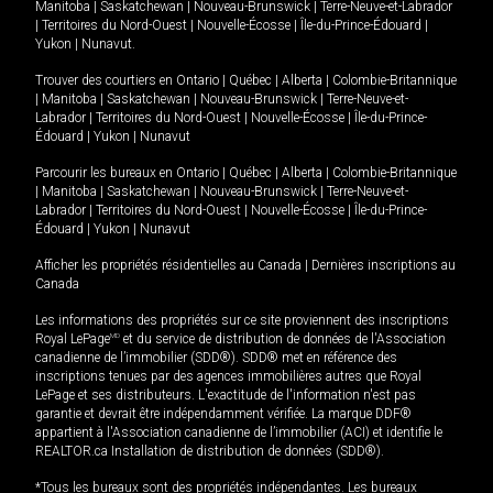
Manitoba
|
Saskatchewan
|
Nouveau-Brunswick
|
Terre-Neuve-et-Labrador
|
Territoires du Nord-Ouest
|
Nouvelle-Écosse
|
Île-du-Prince-Édouard
|
Yukon
|
Nunavut
.
Trouver des courtiers en
Ontario
|
Québec
|
Alberta
|
Colombie-Britannique
|
Manitoba
|
Saskatchewan
|
Nouveau-Brunswick
|
Terre-Neuve-et-
Labrador
|
Territoires du Nord-Ouest
|
Nouvelle-Écosse
|
Île-du-Prince-
Édouard
|
Yukon
|
Nunavut
Parcourir les bureaux en
Ontario
|
Québec
|
Alberta
|
Colombie-Britannique
|
Manitoba
|
Saskatchewan
|
Nouveau-Brunswick
|
Terre-Neuve-et-
Labrador
|
Territoires du Nord-Ouest
|
Nouvelle-Écosse
|
Île-du-Prince-
Édouard
|
Yukon
|
Nunavut
Afficher les propriétés résidentielles au Canada
|
Dernières inscriptions au
Canada
Les informations des propriétés sur ce site proviennent des inscriptions
Royal LePage
MD
et du service de distribution de données de l'Association
canadienne de l’immobilier (SDD®). SDD® met en référence des
inscriptions tenues par des agences immobilières autres que Royal
LePage et ses distributeurs. L'exactitude de l'information n'est pas
garantie et devrait être indépendamment vérifiée. La marque DDF®
appartient à l'Association canadienne de l’immobilier (ACI) et identifie le
REALTOR.ca Installation de distribution de données (SDD®).
*Tous les bureaux sont des propriétés indépendantes. Les bureaux