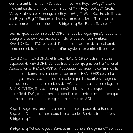
comprenant la mention « Services immobiliers Royal LePage
MD
Ltée »,
incluant sa division « Johnston & Daniel
MD
», « Royal LePage
MD
Credit
Valley Real Estate, Brokerage », « Royal LePage
MD
West Real Estate Services
», « Royal LePage
MD
Sussex », et « Les immeubles Mont-Tremblant »
appartiennent et sont gérés par Bridgemarq Real Estate Services
MD
.
Les marques de commerce MLS® ainsi que les logos qui s'y rapportent
désignent les services professionnels rendus par les membres
REALTORS® de l'ACI en vue de l'achat, de la vente et de la location de
biens immobiliers dans le cadre d'un système de vente collaborative.
REALTOR®, REALTORS® et le logo REALTOR® sont des marques
déposées de REALTOR® Canada Inc., une compagnie dont la National
Association of REALTORS® et l'Association canadienne de l’immobilier
sont propriétaires. Les marques de commerce REALTOR® servent à
distinguer les services immobiliers offerts par les courtiers et agents
immobilier en tant que membres de l'ACI. Les marques d'homologation
S.I.A.® /MLS®, Service inter-agences®, et leurs logos respectifs sont la
propriété de l'ACI, et ils servent à identifier les services immobiliers que
fournissent les courtiers et agents membres de l'ACI.
Royal LePage
MD
est une marque de commerce déposée de la Banque
Royale du Canada, utilisée sous licence par les Services immobiliers
Bridgemarq
MD
.
Bridgemarq
MD
et ses logos / Services immobiliers Bridgemarq
MD
sont des