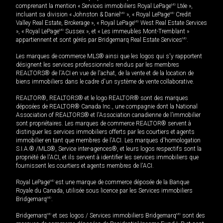
comprenant la mention « Services immobiliers Royal LePage
MD
Ltée »,
incluant sa division « Johnston & Daniel
MD
», « Royal LePage
MD
Credit
Valley Real Estate, Brokerage », « Royal LePage
MD
West Real Estate Services
», « Royal LePage
MD
Sussex », et « Les immeubles Mont-Tremblant »
appartiennent et sont gérés par Bridgemarq Real Estate Services
MD
.
Les marques de commerce MLS® ainsi que les logos qui s'y rapportent
désignent les services professionnels rendus par les membres
REALTORS® de l'ACI en vue de l'achat, de la vente et de la location de
biens immobiliers dans le cadre d'un système de vente collaborative.
REALTOR®, REALTORS® et le logo REALTOR® sont des marques
déposées de REALTOR® Canada Inc., une compagnie dont la National
Association of REALTORS® et l'Association canadienne de l’immobilier
sont propriétaires. Les marques de commerce REALTOR® servent à
distinguer les services immobiliers offerts par les courtiers et agents
immobilier en tant que membres de l'ACI. Les marques d'homologation
S.I.A.® /MLS®, Service inter-agences®, et leurs logos respectifs sont la
propriété de l'ACI, et ils servent à identifier les services immobiliers que
fournissent les courtiers et agents membres de l'ACI.
Royal LePage
MD
est une marque de commerce déposée de la Banque
Royale du Canada, utilisée sous licence par les Services immobiliers
Bridgemarq
MD
.
Bridgemarq
MD
et ses logos / Services immobiliers Bridgemarq
MD
sont des