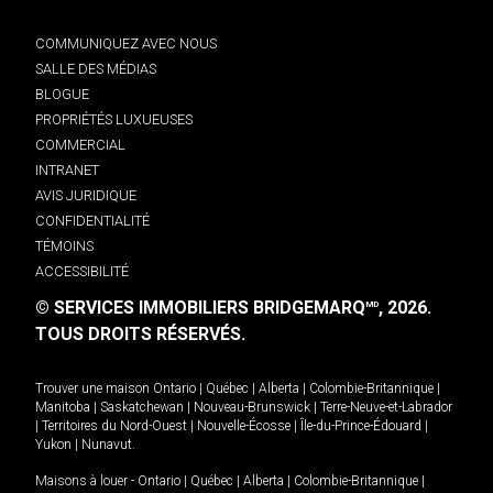
COMMUNIQUEZ AVEC NOUS
SALLE DES MÉDIAS
BLOGUE
PROPRIÉTÉS LUXUEUSES
COMMERCIAL
INTRANET
AVIS JURIDIQUE
CONFIDENTIALITÉ
TÉMOINS
ACCESSIBILITÉ
© SERVICES IMMOBILIERS BRIDGEMARQ
, 2026.
MD
TOUS DROITS RÉSERVÉS.
Trouver une maison
Ontario
|
Québec
|
Alberta
|
Colombie-Britannique
|
Manitoba
|
Saskatchewan
|
Nouveau-Brunswick
|
Terre-Neuve-et-Labrador
|
Territoires du Nord-Ouest
|
Nouvelle-Écosse
|
Île-du-Prince-Édouard
|
Yukon
|
Nunavut
.
Maisons à louer -
Ontario
|
Québec
|
Alberta
|
Colombie-Britannique
|