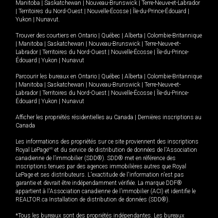
Manitoba
|
Saskatchewan
|
Nouveau-Brunswick
|
Terre-Neuve-et-Labrador
|
Territoires du Nord-Ouest
|
Nouvelle-Écosse
|
Île-du-Prince-Édouard
|
Yukon
|
Nunavut
.
Trouver des courtiers en
Ontario
|
Québec
|
Alberta
|
Colombie-Britannique
|
Manitoba
|
Saskatchewan
|
Nouveau-Brunswick
|
Terre-Neuve-et-
Labrador
|
Territoires du Nord-Ouest
|
Nouvelle-Écosse
|
Île-du-Prince-
Édouard
|
Yukon
|
Nunavut
Parcourir les bureaux en
Ontario
|
Québec
|
Alberta
|
Colombie-Britannique
|
Manitoba
|
Saskatchewan
|
Nouveau-Brunswick
|
Terre-Neuve-et-
Labrador
|
Territoires du Nord-Ouest
|
Nouvelle-Écosse
|
Île-du-Prince-
Édouard
|
Yukon
|
Nunavut
Afficher les propriétés résidentielles au Canada
|
Dernières inscriptions au
Canada
Les informations des propriétés sur ce site proviennent des inscriptions
Royal LePage
MD
et du service de distribution de données de l'Association
canadienne de l’immobilier (SDD®). SDD® met en référence des
inscriptions tenues par des agences immobilières autres que Royal
LePage et ses distributeurs. L'exactitude de l'information n'est pas
garantie et devrait être indépendamment vérifiée. La marque DDF®
appartient à l'Association canadienne de l’immobilier (ACI) et identifie le
REALTOR.ca Installation de distribution de données (SDD®).
*Tous les bureaux sont des propriétés indépendantes. Les bureaux