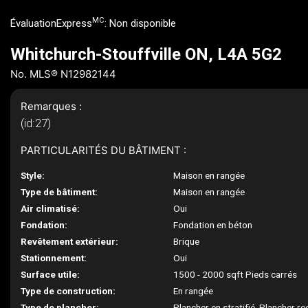
MC
ÉvaluationExpress
:
Non disponible
Whitchurch-Stouffville ON, L4A 5G2
No. MLS® N12982144
Remarques :
(id:27)
PARTICULARITÉS DU BÂTIMENT :
Style:
Maison en rangée
Type de bâtiment:
Maison en rangée
Air climatisé:
Oui
Fondation:
Fondation en béton
Revêtement extérieur:
Brique
Stationnement:
Oui
Surface utile:
1500 - 2000 sqft Pieds carrés
Type de construction:
En rangée
Type de plancher:
Plancher en stratifié, Plancher r