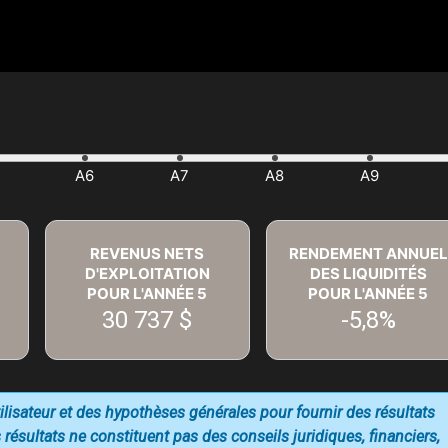
REVENUS NETS
RENDEMENT ANNUEL
D'EXPLOITATION
DES LIQUIDITÉS
POUR L'ANNÉE
5
POUR L'ANNÉE
5
30 737 $
-5,8%
utilisateur et des hypothèses générales pour fournir des résultats
 résultats ne constituent pas des conseils juridiques, financiers,