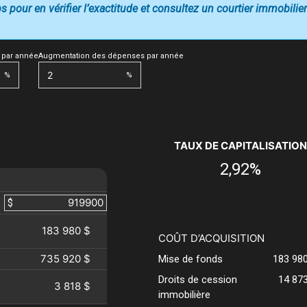
 pour en vérifier l’exactitude et consultez un courtier immobilier
 par année
Augmentation des dépenses par année
%
%
TAUX DE CAPITALISATION
2,92%
$
183 980 $
COÛT D’ACQUISITION
735 920 $
Mise de fonds
183 98
Droits de cession
14 87
3 818 $
immobilière