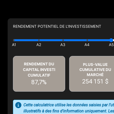
RENDEMENT POTENTIEL DE L'INVESTISSEMENT
RENDEMENT DU
PLUS-VALUE
CAPITAL INVESTI
CUMULATIVE DU
MARCHÉ
CUMULATIF
254 151 $
87,7%
Cette calculatrice utilise les données saisies par l’
illustratifs à des fins d'information uniquement. Les