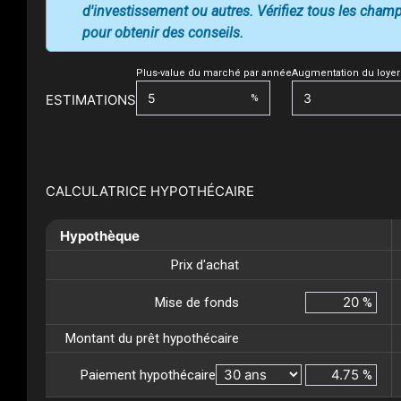
d'investissement ou autres. Vérifiez tous les champs
pour obtenir des conseils.
Plus-value du marché par année
Augmentation du loyer
ESTIMATIONS
%
CALCULATRICE HYPOTHÉCAIRE
Hypothèque
Prix d'achat
Mise de fonds
%
Montant du prêt hypothécaire
Paiement hypothécaire
%