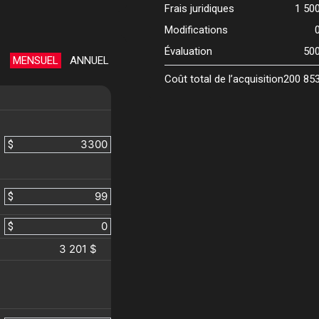
Frais juridiques
1 50
Modifications
Évaluation
50
MENSUEL
ANNUEL
Coût total de l’acquisition
200 85
$
$
$
3 201 $