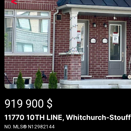
<
919 900
$
11770 10TH LINE, Whitchurch-Stouffv
NO. MLS® N12982144