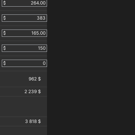
$
$
$
$
$
962 $
2 239 $
3 818 $