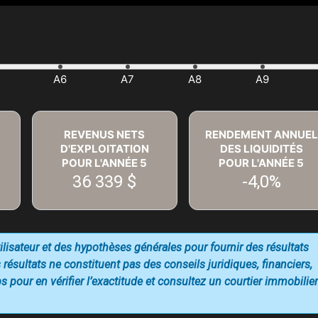
REVENUS NETS
RENDEMENT ANNUEL
D'EXPLOITATION
DES LIQUIDITÉS
POUR L'ANNÉE
5
POUR L'ANNÉE
5
36 339 $
-4,0%
utilisateur et des hypothèses générales pour fournir des résultats
 résultats ne constituent pas des conseils juridiques, financiers,
 pour en vérifier l’exactitude et consultez un courtier immobilier