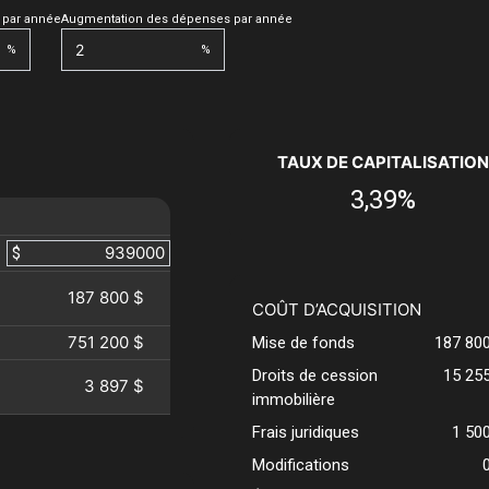
 par année
Augmentation des dépenses par année
%
%
TAUX DE CAPITALISATION
3,39%
$
187 800 $
COÛT D’ACQUISITION
751 200 $
Mise de fonds
187 80
Droits de cession
15 25
3 897 $
immobilière
Frais juridiques
1 50
Modifications