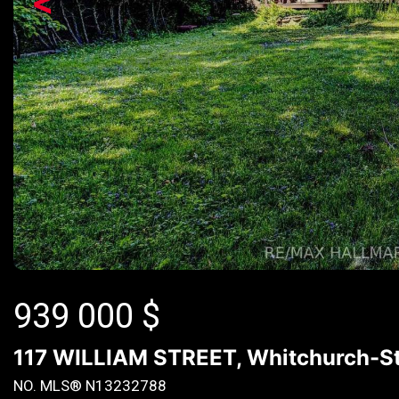
<
939 000
$
117 WILLIAM STREET, Whitchurch-Sto
NO. MLS® N13232788