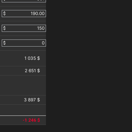
$
$
$
1 035 $
2 651 $
3 897 $
-1 246 $