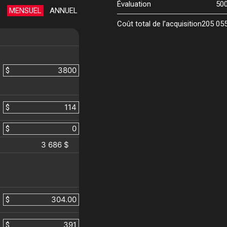
Évaluation
50
MENSUEL
ANNUEL
Coût total de l’acquisition
205 05
$
$
$
3 686 $
$
$