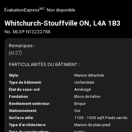
MC
ÉvaluationExpress
:
Non disponible
Whitchurch-Stouffville ON, L4A 1B3
No. MLS® N13232788
Remarques :
(id:27)
PARTICULARITÉS DU BÂTIMENT :
Style:
Maison détachée
Type de bâtiment:
Unifamiliale
État du sous-sol:
Aménagé
Fondation:
Blocs de béton
Revêtement extérieur:
Brique
Stationnement:
Oui
Surface utile:
1100 - 1500 sqft Pieds carrés
Type d'architecture:
Maison de plain-pied
Type de construction:
Isolée