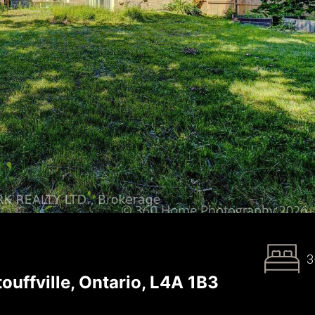
3
uffville, Ontario, L4A 1B3