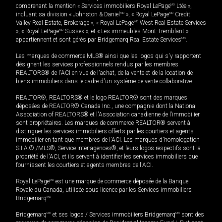
comprenant la mention « Services immobiliers Royal LePage
MD
Ltée »,
incluant sa division « Johnston & Daniel
MD
», « Royal LePage
MD
Credit
Valley Real Estate, Brokerage », « Royal LePage
MD
West Real Estate Services
», « Royal LePage
MD
Sussex », et « Les immeubles Mont-Tremblant »
appartiennent et sont gérés par Bridgemarq Real Estate Services
MD
.
Les marques de commerce MLS® ainsi que les logos qui s'y rapportent
désignent les services professionnels rendus par les membres
REALTORS® de l'ACI en vue de l'achat, de la vente et de la location de
biens immobiliers dans le cadre d'un système de vente collaborative.
REALTOR®, REALTORS® et le logo REALTOR® sont des marques
déposées de REALTOR® Canada Inc., une compagnie dont la National
Association of REALTORS® et l'Association canadienne de l’immobilier
sont propriétaires. Les marques de commerce REALTOR® servent à
distinguer les services immobiliers offerts par les courtiers et agents
immobilier en tant que membres de l'ACI. Les marques d'homologation
S.I.A.® /MLS®, Service inter-agences®, et leurs logos respectifs sont la
propriété de l'ACI, et ils servent à identifier les services immobiliers que
fournissent les courtiers et agents membres de l'ACI.
Royal LePage
MD
est une marque de commerce déposée de la Banque
Royale du Canada, utilisée sous licence par les Services immobiliers
Bridgemarq
MD
.
Bridgemarq
MD
et ses logos / Services immobiliers Bridgemarq
MD
sont des