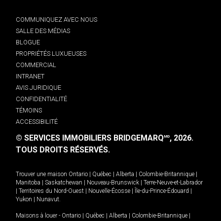
COMMUNIQUEZ AVEC NOUS
SALLE DES MÉDIAS
BLOGUE
PROPRIÉTÉS LUXUEUSES
COMMERCIAL
INTRANET
AVIS JURIDIQUE
CONFIDENTIALITÉ
TÉMOINS
ACCESSIBILITÉ
© SERVICES IMMOBILIERS BRIDGEMARQ
, 2026.
MD
TOUS DROITS RÉSERVÉS.
Trouver une maison
Ontario
|
Québec
|
Alberta
|
Colombie-Britannique
|
Manitoba
|
Saskatchewan
|
Nouveau-Brunswick
|
Terre-Neuve-et-Labrador
|
Territoires du Nord-Ouest
|
Nouvelle-Écosse
|
Île-du-Prince-Édouard
|
Yukon
|
Nunavut
.
Maisons à louer -
Ontario
|
Québec
|
Alberta
|
Colombie-Britannique
|