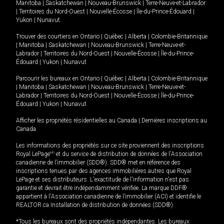
Manitoba
|
Saskatchewan
|
Nouveau-Brunswick
|
Terre-Neuve-et-Labrador
|
Territoires du Nord-Ouest
|
Nouvelle-Écosse
|
Île-du-Prince-Édouard
|
Yukon
|
Nunavut
.
Trouver des courtiers en
Ontario
|
Québec
|
Alberta
|
Colombie-Britannique
|
Manitoba
|
Saskatchewan
|
Nouveau-Brunswick
|
Terre-Neuve-et-
Labrador
|
Territoires du Nord-Ouest
|
Nouvelle-Écosse
|
Île-du-Prince-
Édouard
|
Yukon
|
Nunavut
Parcourir les bureaux en
Ontario
|
Québec
|
Alberta
|
Colombie-Britannique
|
Manitoba
|
Saskatchewan
|
Nouveau-Brunswick
|
Terre-Neuve-et-
Labrador
|
Territoires du Nord-Ouest
|
Nouvelle-Écosse
|
Île-du-Prince-
Édouard
|
Yukon
|
Nunavut
Afficher les propriétés résidentielles au Canada
|
Dernières inscriptions au
Canada
Les informations des propriétés sur ce site proviennent des inscriptions
Royal LePage
MD
et du service de distribution de données de l'Association
canadienne de l’immobilier (SDD®). SDD® met en référence des
inscriptions tenues par des agences immobilières autres que Royal
LePage et ses distributeurs. L'exactitude de l'information n'est pas
garantie et devrait être indépendamment vérifiée. La marque DDF®
appartient à l'Association canadienne de l’immobilier (ACI) et identifie le
REALTOR.ca Installation de distribution de données (SDD®).
*Tous les bureaux sont des propriétés indépendantes. Les bureaux